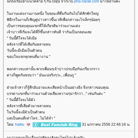
นึกถึงเรื่องฮาแนวคล้าย ๆ กัน copy จากเวบ
pha.narak.com
มาให้อ่านค่ะ
นงานแต่งงานงานหนึ่ง ในขณะที่ดื่มกินกันไปได้สักพักใหญ่
พิธีกรในงานก็เชิญคู่บ่าวสาวขึ้นเวทีเพื่อกล่าวอะไรเล็กๆน้อยๆ
เป็นการขอบคุณแขกที่ให้เกียรติมาร่วมงานแต่ง
เจ้าบ่าวที่เริ่มจะได้ที่ก็ขึ้นกล่าวทันที ว่ากันเป็นกลอนเล
" วันนี้ดีใจจะได้เมี
หลังจากที่ได้เสียกันหลายหน
วันนี้จะมีเมียเป็นตัวตน
ขอบใจแขกทุกคนที่มางาน "
พอกล่าวจบเท่านั้น พวกเพื่อนๆเจ้าบ่าวปรบมือกันเกรียวกราว
ต่างก็พูดกันขรมว่า " มันแน่จริงๆว่ะ...เพื่อนกู "
ฝ่ายเจ้าสาวก็รู้สึกอับอายและเสียหน้าเป็นอย่างยิ่ง จึงกล่าวขอบคุณ
บรรดาแขกที่มาร่วมงานด้วยเสียงหวานๆน่ารักว่า..." เช่นกันค่ะ "
" วันนี้ดีใจจะได้ผัว
หลังจากที่เสียตัวมาหลายหน
นวันนี้จะมีผัวเป็นตัวตน
ต่เป็นคนที่เท่าไหร่...ไม่ได้จำ "
ดย:
haiku
31 มกราคม 2556 22:46:16 น.
ผมว่ากลายเป็นเรื่องปกติของสังคมไทยไปแล้วครับ