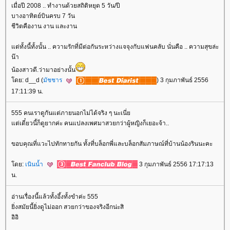
เมื่อปี 2008 .. ทำงานด้วยสถิติหยุด 5 วัน/ปี
บางอาทิตย์บินครบ 7 วัน
ชีวิตคืองาน งาน และงาน
ต่ทั้งนี้ทั้งนั้น .. ความรักที่มีต่อกันระหว่างแจจุงกับแฟนคลับ นั่นคือ .. ความสุขล่ะ
น๊า
น้องสาวดี.ว่ามาอย่างนั้น
ดย: d__d (
มัชชาร
) 3 กุมภาพันธ์ 2556
17:11:39 น.
555 คนเราดูกันแต่ภายนอกไม่ได้จริง ๆ นะเนี่
ต่เดี๋ยวนี้ก็ดูยากค่ะ คนแปลงเพศมาสวยกว่าผู้หญิงก็เยอะจ้า..
ขอบคุณที่แวะไปทักทายกัน ทั้งที่บล็อกพี่และบล็อกสัมภาษณ์ที่บ้านน้องรินนะคะ
ดย:
เนินน้ำ
3 กุมภาพันธ์ 2556 17:17:13
น.
อ่านเรื่องนี้แล้วทั้งอึ้งทั้งขำค่ะ 555
ิ่งสมัยนี้ยิ่งดูไม่ออก สวยกว่าของจริงอีกน่ะสิ
อิอิ