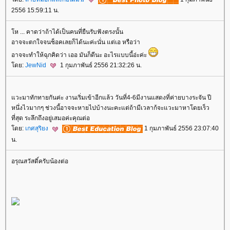
2556 15:59:11 น.
ห ... คาดว่าถ้าได้เป็นคนที่ยืนรับฟังตรงนั้น
อาจจะตกใจจนช็อคเลยก็ได้นะค่ะนั่น แต่เอ หรือว่า
อาจจะทำให้ฉุกคิดว่า เออ มันก็ดีนะ อะไรแบบนี้อ่ะค่ะ
ดย:
JewNid
1 กุมภาพันธ์ 2556 21:32:26 น.
วะมาทักทายกันค่ะ งานเริ่มเข้าอีกแล้ว วันที่4-6มีงานแสดงที่ค่ายบางระจัน ปี
หนึ่งไวมากๆ ช่วงนี้อาจจะหายไปบ้างนะคะแต่ถ้ามีเวลาก้จะแวะมาหาโดยเร็ว
ที่สุด ระลึกถึงอยู่เสมอค่ะคุณต่อ
ดย:
เกศสุริยง
1 กุมภาพันธ์ 2556 23:07:40
น.
อรุณสวัสดิ์ครับน้องต่อ