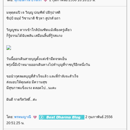
มหุตฺตมปิ เจ วิญฺญู ปณฺฑิตํ ปยิรุปาสติ
ขิปฺปํ ธมฺมํ วิชานาติ ชิวฺหา สูปรสํ ยถา
วิญญูชน หากเข้าใกล้บัณฑิตแม้เพียงครู่เดียว
ก็รู้ธรรมได้ฉับพลัน เสมือนลิ้นที่รู้รสแกง
วันนี้ออกเดินสายบุญตั้งแต่เช้ามืดจรดเย็น
พรุ่งนี้มีเป้าหมายออกเดินทางไปทำบุญที่ราชบุรีอีกหนึ่งวัน
ขอนำกุศลผลบุญที่สำเร็จแล้ว และที่กำลังจะสำเร็จ
ส่งมอบให้คุณต่อ มีความสุข
มีสุขภาพแข็งแรง ตลอดไป...นะคะ
ฝันดี ราตรีสวัสดิ์...ค่ะ
ดย:
พรหมญาณี
2 กุมภาพันธ์ 2556
20:51:25 น.