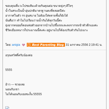
ขอบคุณที่แวะไปชมหิมะด้วยกันคุณต่อ ขนาดยุ่งๆ ดีใจๆ
น้ำในสระเป็นน้ำอุ่นปกติมาตรฐานคงที่ตลอดปีค่ะ
อากาศในตัว รร อุ่นสบาย ไม่ต้องใส่หลายชั้นก็ยังได้
นั่นคือว่า ทำไมไปเรียนว่ายน้ำกันได้ทุกวันนี้ค่ะ
ุ่งยากหน่อยก็ตอนห่อตัวออกจากบ้านไปขึ้นรถและลงจากรถเข้าตัวตึกเองค่ะ
ชีวิตเมืองหนาวก็ประมาณนี้ล่ะค่ะ อยู่นานไปก็ต้องปรับตัวกันไปเนาะ
ดย:
anigia
31 มกราคม 2556 2:19:41 น.
อรุณสวัสดิ์ครับน้องต่อ
5555
อ้าว --- ซวยเล
นอนกับเขา
ไม่ได้นอนกับเธอซะงั้น 55555