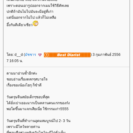
เพราะตอนเอารูปออกจากเมมใช้วิธีคัทเล
ปกติถ้ามันไม่ไปมันจะมีอยู่ที่เก่า
ต่นี่นอกจากไม่ไป แล้วก็ไม่เหลือ
อึ้งกันทีเดียวเชียว
ดย: d__d (
มัชชาร
) 3 กุมภาพันธ์ 2556
7:16:05 น.
ตามมาอ่านซ้ำอีกค่ะ
ชอบอ่านเรื่องตลกๆสบายใจ
เรื่องของน้องไฮกุ ก็ขำดี
วันตรุษจีนสมัยเด็กๆชอบที่สุด
ได้อั่งเปาเยอะมากเป็นหลานคนแรกของก๋ง
พอโตขึ้นมาแจกเสียเนี่ย ใช้กรรมเก่า5555
วันตรุษจีนที่ทำงานอุดมสมบูรณ์ไป 2- 3 วัน
เพราะมีไหว้หลายท่าน
ที่ชอบคือช่วงหลังๆวันไหว้จะมีไก่คั่วเค็ม