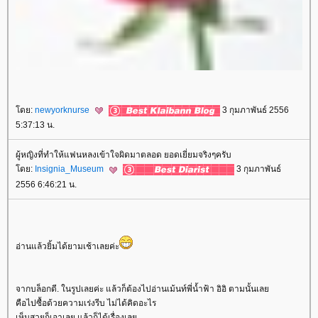
ดย:
newyorknurse
3 กุมภาพันธ์ 2556
5:37:13 น.
ผู้หญิงที่ทำให้แฟนหลงเข้าใจผิดมาตลอด ยอดเยี่ยมจริงๆครับ
ดย:
Insignia_Museum
3 กุมภาพันธ์
2556 6:46:21 น.
อ่านแล้วยิ้มได้ยามเช้าเลยค่ะ
จากบล็อกดี. ในรูปเลยค่ะ แล้วก็ต้องไปอ่านเม้นท์พี่น้ำฟ้า อิอิ ตามนั้นเล
คือไปซื้อด้วยความเร่งรีบ ไม่ได้คิดอะไร
เห็นสวยก็เอาเลย แล้วก็ได้เรื่องเล