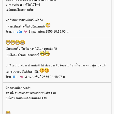
มาทานกัน พวกที่ไม่ได้ไหว้
เตรียมผลไม้อย่างเดียว
ทุกสำนักงานแบ่งปันกันทั่วถึง
กลายเป็นครึกครื้นไปอีกแบบค่ะ
ดย:
หมุยจุ๋
3 กุมภาพันธ์ 2556 10:19:05 น.
เรียกรอยยิ้ม ในวัน ยุ่งๆ ได้เลย คุณต่อ อิอิ
เป้นไงล่ะ อึ้งเลย เจอแบบนี้
ปาลิโอ..ไปเพราะ ผ่านพอดี ไม่ ค่อยประทับใจอะไร ร้อนก็ร้อน แหะ ๆ พูดไปคนที่
เขาชอบจะหมั่นใส้เอา อิอิ..
ดย:
tifun
3 กุมภาพันธ์ 2556 14:48:07 น.
พี่ก๋าอ่านน้อยลงครับ
ช่วงนี้ง่วนกับการทำต้นฉบับหนังสือครับ
ปีนี้ทำพร้อมกันหลายเล่มเลยครับ