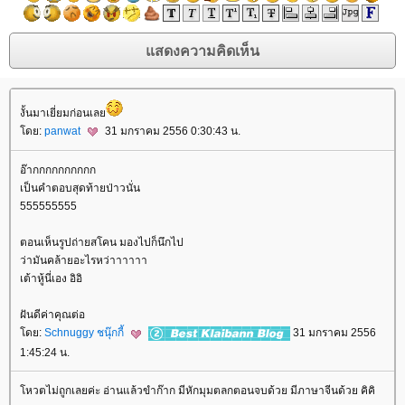
งั้นมาเยี่ยมก่อนเล
ดย:
panwat
31 มกราคม 2556 0:30:43 น.
อ๊ากกกกกกกกกก
เป็นคำตอบสุดท้ายป่าวนั่น
555555555
ตอนเห็นรูปถ่ายสโคน มองไปก็นึกไป
ว่ามันคล้ายอะไรหว่าาาาาา
เต้าหู้นี่เอง อิอิ
ฝันดีค่าคุณต่อ
ดย:
Schnuggy ชนุ๊กกี้
31 มกราคม 2556
1:45:24 น.
หวตไม่ถูกเลยค่ะ อ่านแล้วขำก๊าก มีหักมุมตลกตอนจบด้วย มีภาษาจีนด้วย คิคิ