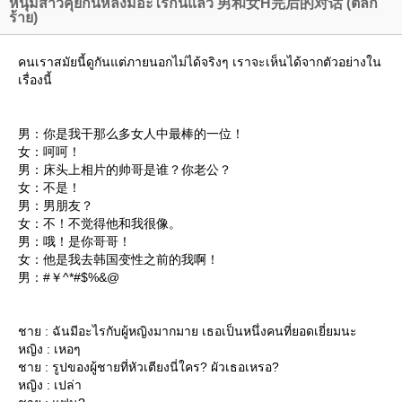
หนุ่มสาวคุยกันหลังมีอะไรกันแล้ว 男和女H完后的对话 (ตลก
ร้าย)
คนเราสมัยนี้ดูกันแต่ภายนอกไม่ได้จริงๆ เราจะเห็นได้จากตัวอย่างใน
เรื่องนี้
男：你是我干那么多女人中最棒的一位！
女：呵呵！
男：床头上相片的帅哥是谁？你老公？
女：不是！
男：男朋友？
女：不！不觉得他和我很像。
男：哦！是你哥哥！
女：他是我去韩国变性之前的我啊！
男：#￥^*#$%&@
ชาย : ฉันมีอะไรกับผู้หญิงมากมาย เธอเป็นหนึ่งคนที่ยอดเยี่ยมนะ
หญิง : เหอๆ
ชาย : รูปของผู้ชายที่หัวเตียงนี่ใคร? ผัวเธอเหรอ?
หญิง : เปล่า