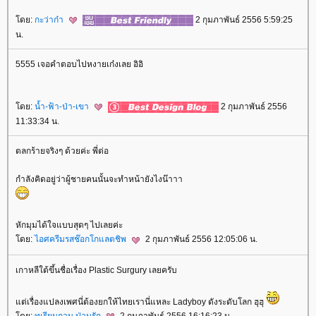
ดย:
กะว่าก๋า
2 กุมภาพันธ์ 2556 5:59:25
น.
5555 เจอคำตอบไปหงายเก๋งเลย อิอิ
ดย:
น้ำ-ฟ้า-ป่า-เขา
2 กุมภาพันธ์ 2556
11:33:34 น.
ตลกร้ายจริงๆ ด้วยค่ะ พี่ต่อ
กำลังคิดอยู่ว่าผู้ชายคนนั้นจะทำหน้ายังไงน๊าาา
หักมุมได้ใจแบบสุดๆ ไปเลยค่ะ
ดย:
ไอศครีมรสช๊อกโกแลตชิพ
2 กุมภาพันธ์ 2556 12:05:06 น.
เกาหลีใต้ขึ้นชื่อเรื่อง Plastic Surgury เลยครับ
ต่เรื่องแปลงเพศนี่ต้องยกให้ไทยเรานี่แหละ Ladyboy ดังระดับโลก ฮุฮุ
ดย:
ทุเรียนกวน ป่วนรัก
2 กุมภาพันธ์ 2556 16:16:23 น.