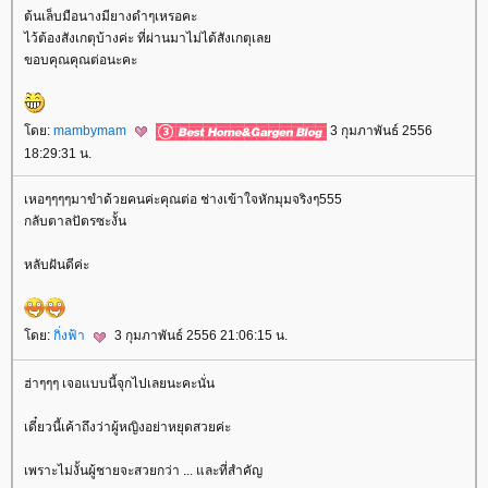
ต้นเล็บมือนางมียางดำๆเหรอคะ
ไว้ต้องสังเกตุบ้างค่ะ ที่ผ่านมาไม่ได้สังเกตุเล
ขอบคุณคุณต่อนะคะ
ดย:
mambymam
3 กุมภาพันธ์ 2556
18:29:31 น.
เหอๆๆๆๆมาขำด้วยคนค่ะคุณต่อ ช่างเข้าใจหักมุมจริงๆ555
กลับตาลปัตรซะงั้น
หลับฝันดีค่ะ
ดย:
กิ่งฟ้า
3 กุมภาพันธ์ 2556 21:06:15 น.
ฮ่าๆๆๆ เจอแบบนี้จุกไปเลยนะคะนั่น
เดี๋ยวนี้เค้าถึงว่าผู้หญิงอย่าหยุดสวยค่ะ
เพราะไม่งั้นผู้ชายจะสวยกว่า ... และที่สำคัญ