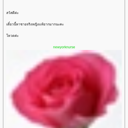
สว้สดีค่ะ
เดี๋ยวนี้หาชายจริงหญิงแท้ยากมากนะคะ
หวดค่ะ
newyorknurse