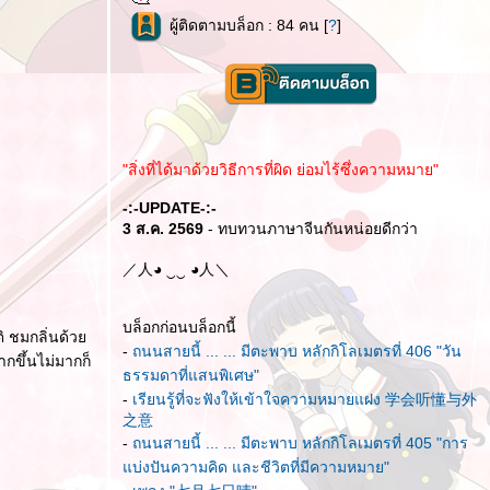
ผู้ติดตามบล็อก : 84 คน [
?
]
"สิ่งที่ได้มาด้วยวิธีการที่ผิด ย่อมไร้ซึ่งความหมาย"
-:-UPDATE-:-
3 ส.ค. 2569
- ทบทวนภาษาจีนกันหน่อยดีกว่า
／人◕ ‿‿ ◕人＼
บล็อกก่อนบล็อกนี้
ติ ชมกลิ่นด้ว
-
ถนนสายนี้ ... ... มีตะพาบ หลักกิโลเมตรที่ 406 "วัน
ากขึ้นไม่มากก็
ธรรมดาที่แสนพิเศษ"
-
เรียนรู้ที่จะฟังให้เข้าใจความหมายแฝง 学会听懂与外
之意
-
ถนนสายนี้ ... ... มีตะพาบ หลักกิโลเมตรที่ 405 "การ
บ่งปันความคิด และชีวิตที่มีความหมาย"