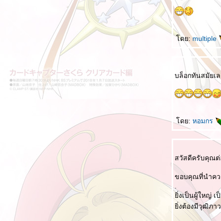
หาก...... 如果...... และความคิดอันแหลมคมของ
หลู่ซวิ่น
Quote คำพูดแสดงความเป็นประเทศจีน
ดย:
multiple
2 เรื่องเล่าโควิด ในจีน
คำศัพท์เกี่ยวกับการล็อคดาวน์
Quote คำพูดจากภาวะวิกฤตโรคระบาดในจีน
บล็อกทันสมัยเ
เปิดโลกประเทศจีนจากทวิตเตอร์
ไม่เป็นไร 没事的。
คำศัพท์แปลกๆ ที่เคยเจอ
ดย:
หอมกร
ผิดแล้วผิดเล
เป่ายิ้งฉุบ 石头剪刀布
สวัสดีครับคุณต่
สั่งอาหารในจีน II
ขอบคุณที่นำควา
สั่งอาหารในจีน
.
คนที่มีความสุข 有福气的人
ิ่งเป็นผู้ใหญ่
ิ่งต้องมีวุฒิภ
ซื้อของในห้างที่จีน