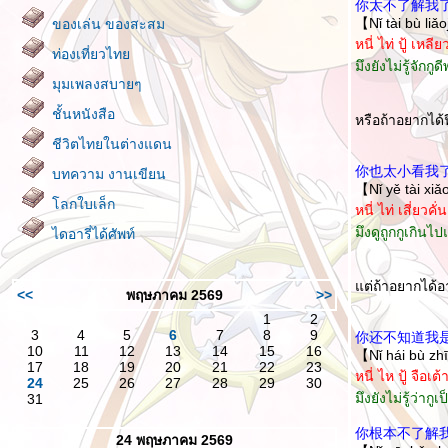
你太不了解我
【Nǐ tài bù liǎ
ของเล่น ของสะสม
หนี่ ไท่ ปู้ เหลี
ท่องเที่ยวไท
มึงยังไม่รู้จักกูด
มุมเพลงสบายๆ
ชั้นหนังสือ
หรือถ้าอยากได้
ชีวิตไทยในต่างแดน
你也太小看我
บทความ งานเขียน
【Nǐ yě tài xi
ลกใบเล็ก
หนี่ ไท่ เสี่ยวคั
มึงดูถูกกูเกินไ
ไดอารี่ได้ศัพท์
ต่ถ้าอยากได้อา
<<
พฤษภาคม 2569
>>
1
2
3
4
5
6
7
8
9
你还不知道我
10
11
12
13
14
15
16
【Nǐ hái bù zh
17
18
19
20
21
22
23
หนี่ ไห ปู้ จือเต
24
25
26
27
28
29
30
มึงยังไม่รู้ว่ากู
31
你根本不了解
24 พฤษภาคม 2569