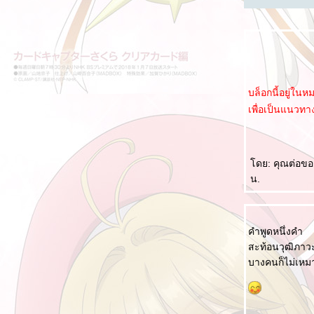
ควบคุมปากให้ดี 管好嘴巴
เรียนภาษาโดยการอ่านป้าย และการสังเกต
ความจริง 8 ประการ 八个真相
ภูมิปัญญาแห่งชีวิต 处世智慧
หากวันหนึ่งอยู่ๆ คุณก็รวยขึ้นมา 假如有一天你
บล็อกนี้อยู่ใน
突然有钱了
เพื่อเป็นแนวทา
การโกรธกลับแบบอีคิวสูง 高情商的怒回去
ว่าด้วยเรื่องความตาย (死)
ดย: คุณต่อขอช
ผนในใจ 心计
น.
คนซื่อตรงจะเปลี่ยนเป็นคนที่เก่งกาจได้อย่างไร?
老实人怎么变得厉害呢？
คนที่รังแกคุณ 欺负你的人
คำพูดหนึ่งคำ
ไม่อยากบอก ไม่อยากบอกกับคุณ 不想说 不想跟
สะท้อนวุฒิภาว
你说
บางคนก็ไม่เหม
บนรถเมล์ 公交车上
การนับเวลาแบบในหนังจีน