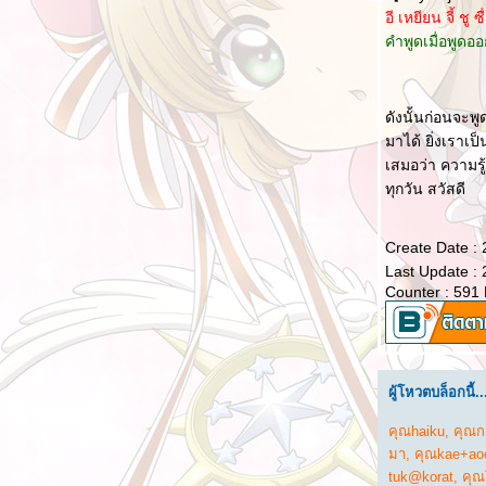
间有多乱 人就有多穷
อี เหยียน จี้ ชู
ฉันได้เรียนรู้จากคำพูดนี้ 我被这段话教育了
คำพูดเมื่อพูดออ
เงินสะอาด เลี้ยงชีพคุณไม่ได้ 干净的钱，养不
活你
ดังนั้นก่อนจะ
ความยุติธรรม 正义
มาได้ ยิ่งเราเป
ทายอักษร V 猜字谜 V
เสมอว่า ความรู้
ทายอักษร IV 猜字谜 IV
ทุกวัน สวัสดี
ทายอักษร III 猜字谜 III
Create Date :
ทายอักษร II 猜字谜 II
Last Update :
ทายอักษร I 猜字谜 I
Counter : 591
เรียนรู้อักษรจีนจาก เรื่องดราก้อนบอล
การโกรธกลับแบบอีคิวสูง II 高情商的怒回去 II
คนสี่ประเภทนี้ไม่ต้องไปช่วยเหลือ 四种人远都
ผู้โหวตบล็อกนี้..
不要帮
ช่วย ไม่ช่วย 要帮 不帮
คุณhaiku
,
คุณกะ
มา
,
คุณkae+ao
นวคิดคนจีนยุคใหม่ เวลาได้รับคำชื่นชม
tuk@korat
,
คุณ