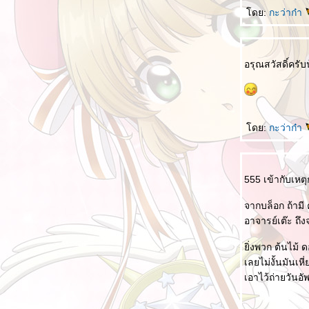
个 เก้อไม่ได้ใช้ได้ทุกที่
ดย:
กะว่าก๋า
คำถามที่ยากจะตอบ
ควบคุม 控制
อรุณสวัสดิ์ครับ
นี่คือนรก 这就是地狱
ตำราเรียนเด็กประถมจีน เล่มนี้น่าสนใจ
คุณต้องยืนหยัด 你要坚实
ดย:
กะว่าก๋า
นกกระจอก 麻雀
เรียนรู้จากภาพภาพเดียว
好 ที่แปลว่า ดี และไม่ได้แปลว่าดี
555 เข้ากับเหต
ABC และชื่อสมมติ ในภาษาจีน
จากบล็อก ถ้ามี 
ความกดดันของเด็กจีน
อาจารย์เต๊ะ ถึ
รู้สึกอยากร้องไห้มากที่สุด 最感到想流泪
ิ่งพวก ต้นไม้ ด
ว่าด้วยเรื่องตัวเลขในจีน
เลยไม่งั้นมันเหี
ข้อคิดจากคดีของหูซินหยู
เอาไว้ถ่ายวันอ
ความเหมือนกันของสื่อไทย - จีน