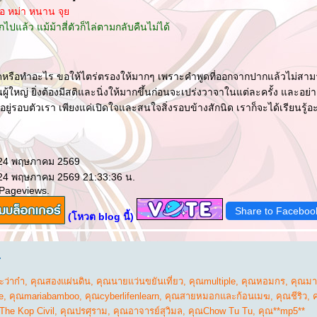
 ซื่อ หม่า หนาน จุ
กไปแล้ว แม้ม้าสี่ตัวก็ไล่ตามกลับคืนไม่ได้
พูดหรือทำอะไร ขอให้ไตร่ตรองให้มากๆ เพราะคำพูดที่ออกจากปากแล้วไม่สา
็นผู้ใหญ่ ยิ่งต้องมีสติและนิ่งให้มากขึ้นก่อนจะเปร่งวาจาในแต่ละครั้ง และอย่า
อยู่รอบตัวเรา เพียงแค่เปิดใจและสนใจสิ่งรอบข้างสักนิด เราก็จะได้เรียนรู้อะไ
 24 พฤษภาคม 2569
 24 พฤษภาคม 2569 21:33:36 น.
 Pageviews.
Share to Faceboo
(โหวต blog นี้)
.
ว่าก๋า
,
คุณสองแผ่นดิน
,
คุณนายแว่นขยันเที่ยว
,
คุณmultiple
,
คุณหอมกร
,
คุณมาช
e
,
คุณmariabamboo
,
คุณcyberlifenlearn
,
คุณสายหมอกและก้อนเมฆ
,
คุณชีริว
,
The Kop Civil
,
คุณปรศุราม
,
คุณอาจารย์สุวิมล
,
คุณChow Tu Tu
,
คุณ**mp5**