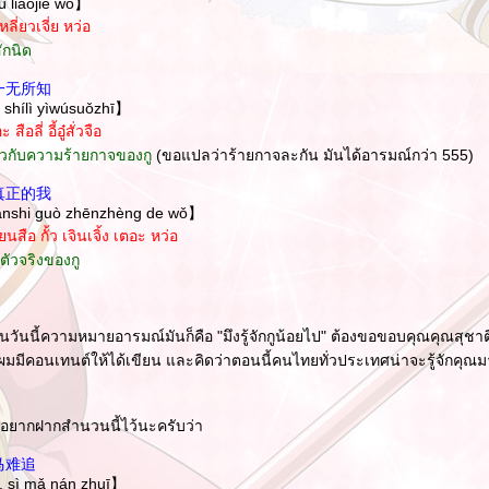
 liǎojiě wǒ】
เหลี่ยวเจี่ย หว่อ
สักนิด
一无所知
 shílì yìwúsuǒzhī】
สือลี่ อี้อู๋สั่วจือ
ี่ยวกับความร้ายกาจของกู
(ขอแปลว่าร้ายกาจละกัน มันได้อารมณ์กว่า 555)
真正的我
iànshi guò zhēnzhèng de wǒ】
ยนสือ กั้ว เจินเจิ้ง เตอะ หว่อ
นตัวจริงของกู
นในวันนี้ความหมายอารมณ์มันก็คือ "มึงรู้จักกูน้อยไป" ต้องขอขอบคุณคุณสุชา
้ผมมีคอนเทนต์ให้ได้เขียน และคิดว่าตอนนี้คนไทยทั่วประเทศน่าจะรู้จักคุณม
็อยากฝากสำนวนนี้ไว้นะครับว่า
马难追
ū, sì mǎ nán zhuī】