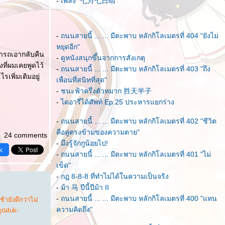
-
เพลง "七月七日晴"
-
ถนนสายนี้ ... ... มีตะพาบ หลักกิโลเมตรที่ 404 "ยังไม่
หยุดอีก"
มารถเอากลับคืน
-
ดูหนังสนุกขึ้นจากการสังเกตุ
งที่ผมเคยพูดไว้
-
ถนนสายนี้ ... ... มีตะพาบ หลักกิโลเมตรที่ 403 "ถึง
รเพิ่มเติมอยู่
เพื่อนที่สนิทที่สุด"
-
ชนะฟ้าครึ่งตัวหมาก 胜天半子
-
ไดอารี่ได้ศัพท์ Ep.25 ประหารแยกร่าง
-
ถนนสายนี้ ... ... มีตะพาบ หลักกิโลเมตรที่ 402 "ชีวิต
คือคู่ตรงข้ามของความตาย"
24 comments
-
มึงรู้จักกูน้อยไป!
k
-
ถนนสายนี้ ... ... มีตะพาบ หลักกิโลเมตรที่ 401 "ไม่
เข็ด"
-
กฎ 8-8-8 ที่ทำไม่ได้ในความเป็นจริง
-
ม้า 马 ปีนี้ปีม้า II
-
ถนนสายนี้ ... ... มีตะพาบ หลักกิโลเมตรที่ 400 "แทน
้ายังดีกว่าไม่
ความคิดถึง"
คุณtuk-