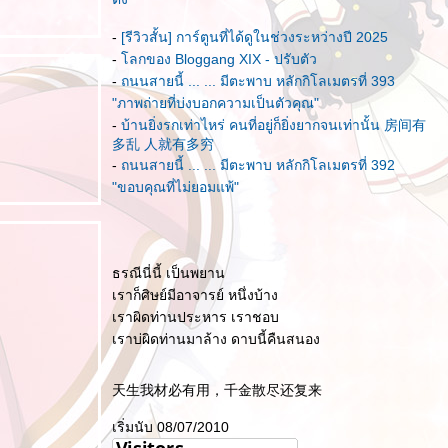
.
-
[รีวิวสั้น] การ์ตูนที่ได้ดูในช่วงระหว่างปี 2025
-
ลกของ Bloggang XIX - ปรับตัว
-
ถนนสายนี้ ... ... มีตะพาบ หลักกิโลเมตรที่ 393
"ภาพถ่ายที่บ่งบอกความเป็นตัวคุณ"
-
บ้านยิ่งรกเท่าไหร่ คนที่อยู่ก็ยิ่งยากจนเท่านั้น 房间有
多乱 人就有多穷
-
ถนนสายนี้ ... ... มีตะพาบ หลักกิโลเมตรที่ 392
"ขอบคุณที่ไม่ยอมแพ้"
ธรณีนี่นี้ เป็นพยาน
เราก็ศิษย์มีอาจารย์ หนึ่งบ้าง
เราผิดท่านประหาร เราชอบ
เราบ่ผิดท่านมาล้าง ดาบนี้คืนสนอง
天生我材必有用，千金散尽还复来
เริ่มนับ 08/07/2010