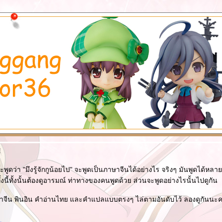
!
พูดว่า "มึงรู้จักกูน้อยไป" จะพูดเป็นภาษาจีนได้อย่างไร จริงๆ มันพูดได้หลา
้งนี้ทั้งนั้นต้องดูอารมณ์ ท่าทางของคนพูดด้วย ส่วนจะพูดอย่างไรนั้นไปดูกัน
จีน พินอิน คำอ่านไทย และคำแปลแบบตรงๆ ไล่ตามอันดับไว้ ลองดูกันนะค