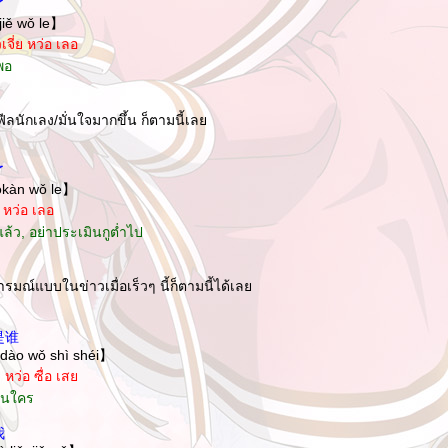
了
ojiě wǒ le】
ยวเจี่ย หว่อ เลอ
ีพอ
ฟีลนักเลง/มั่นใจมากขึ้น ก็ตามนี้เล
了
ǎokàn wǒ le】
่น หว่อ เลอ
ปแล้ว, อย่าประเมินกูต่ำไป
รมณ์แบบในข่าวเมื่อเร็วๆ นี้ก็ตามนี้ได้เล
是谁
īdào wǒ shì shéi】
้า หว่อ ซื่อ เส
เป็นใคร
我