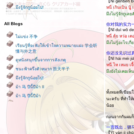
【Nǐ gēnběn bù
มึงรู้จักกูน้อยไป!
หนี่ เกินเปิ่น ปู้ 
มึงไม่รู้จักกูเลย
All Blogs
你对我的实力
【Nǐ duì wǒ de
หนี่ ตุ้ย หว่อ เตอะ 
ไม่แข่ง 不争
มึงไม่รู้อะไรเก
เรียนรู้ที่จะฟังให้เข้าใจความหมายแฝง 学会听
懂与外之意
你还没见识过
【Nǐ hái méi j
ดูหนังสนุกขึ้นจากการสังเกตุ
หนี่ ไห เหมย เจี้
ชนะฟ้าครึ่งตัวหมาก 胜天半子
มึงยังไม่เคยเห็
มึงรู้จักกูน้อยไป!
ม้า 马 ปีนี้ปีม้า II
ทั้งหมดที่เขีย
ม้า 马 ปีนี้ปีม้า
นะครับ ที่ทำให
คนฉลาด มี 9 อย่างที่ควรพูด และ 9 อย่างที่ไม่
น้อ
ควรพูด 聪明人九说九不说
ก่อนจากกันผมก
บิดาแห่งความสำเร็จ 成功之父
一言既出，驷
บ้านยิ่งรกเท่าไหร่ คนที่อยู่ก็ยิ่งยากจนเท่านั้น 房
【Yī yán jì ch