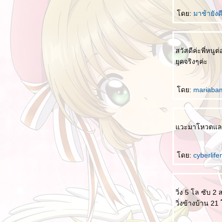
上 ในความหมายอื่น
ดย:
มาช้ายังด
หนังสือเรียนชั้นประถมของจีน
从现在开始 ตั้งแต่นี้เป็นต้นไป
สอนภาษาไทยให้คนจีน II
สวัสดีค่ะพี่หนู
ความสุขสูงสุดในชีวิตคือ 人生最幸福的是
ุคจริงๆค่ะ
三个儿子 เด็กสามคน
ดย:
mariab
สู้ๆ 加油！
สอนภาษาไทยให้คนจีน
พระนามในหลวงรัชกาลที่ 10 (ภาษาจีน)
วะมาโหวตและ
เรียนรู้จากฤดูที่แตกต่าง
เรียนรู้ศัพท์ใหม่จากโปรแกรมพิมพ์ภาษาจีน
ดย:
cyberlif
生日礼物 ของขวัญวันเกิด (ตลกร้าย)
ช้ผิดใช้ถูก
วิ่ง 5 โล ซับ 
คำที่ได้ยินบ่อยๆ ในออฟฟิศ
วิ่งข้างบ้าน 21
พูดเรื่องดวงดาว