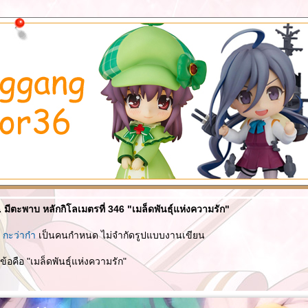
.. มีตะพาบ หลักกิโลเมตรที่ 346 "เมล็ดพันธุ์แห่งความรัก"
ณ
กะว่าก๋า
เป็นคนกำหนด ไม่จำกัดรูปแบบงานเขียน
้อคือ "เมล็ดพันธุ์แห่งความรัก"