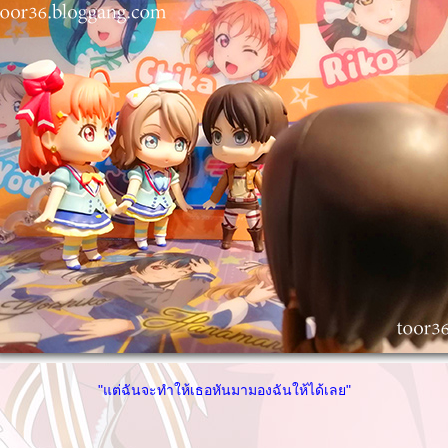
"แต่ฉันจะทำให้เธอหันมามองฉันให้ได้เลย"