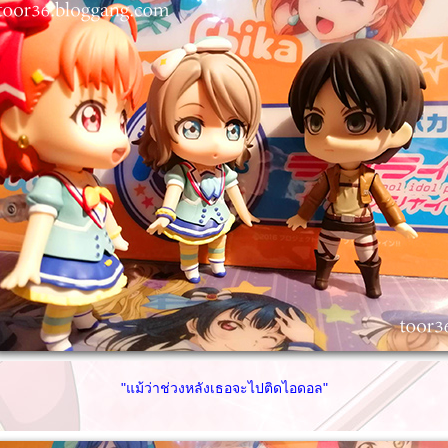
"แม้ว่าช่วงหลังเธอจะไปติดไอดอล"