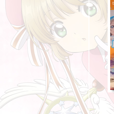
"โลกในสายตาของฉัน"
ถนนสายนี้ ... ... มีตะพาบ หลักกิโลเมตรที่ 382
"เช้าวันใหม่"
ถนนสายนี้ ... ... มีตะพาบ หลักกิโลเมตรที่ 381
"หลีกให้ไกล"
ถนนสายนี้ ... ... มีตะพาบ หลักกิโลเมตรที่ 380
"เดิมพัน"
ถนนสายนี้ ... ... มีตะพาบ หลักกิโลเมตรที่ 379
"เรื่องที่มักเข้าใจผิด"
ถนนสายนี้ ... ... มีตะพาบ หลักกิโลเมตรที่ 378
"ฝันที่ไม่เคยเป็นจริง"
ถนนสายนี้ ... ... มีตะพาบ หลักกิโลเมตรที่ 377
"ประนีประนอม"
ถนนสายนี้ ... ... มีตะพาบ หลักกิโลเมตรที่ 376
"กระดาษหนึ่งแผ่นที่แสนมีค่า"
ถนนสายนี้ ... ... มีตะพาบ หลักกิโลเมตรที่ 375
"การเดินทางใกล้แต่ไกลเหลือเกิน"