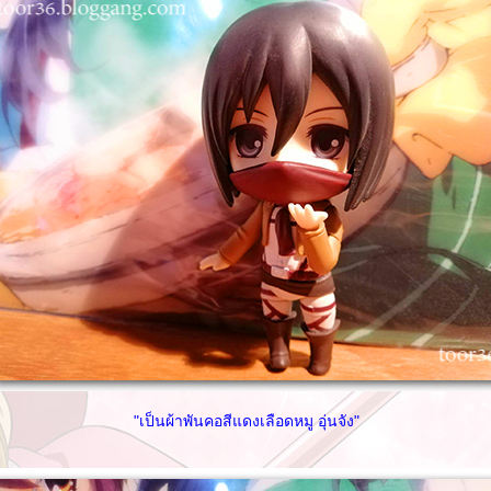
"เป็นผ้าพันคอสีแดงเลือดหมู อุ่นจัง"