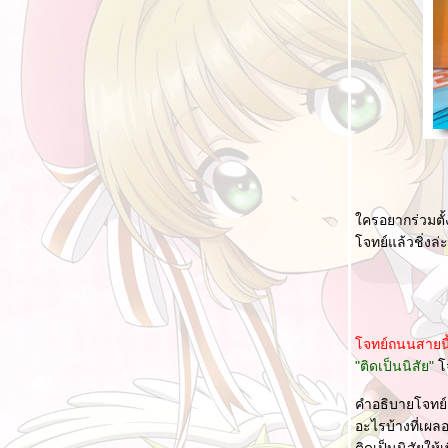
ถนนสายนี้ ... ... มีตะพาบ หลักกิโลเมตรที่ 365
"ไกล"
ถนนสายนี้ ... ... มีตะพาบ หลักกิโลเมตรที่ 364
"พักผ่อน"
ถนนสายนี้ ... ... มีตะพาบ หลักกิโลเมตรที่ 363
"คำตอบสุดท้าย"
ถนนสายนี้ ... ... มีตะพาบ หลักกิโลเมตรที่ 362
"ตัวละครลึกลับ"
ครอยากร่วมตั้ง
ถนนสายนี้ ... ... มีตะพาบ หลักกิโลเมตรที่ 361
จทย์แล้วชิ่งล่ะ
"บล็อกแรกที่เขียน"
ถนนสายนี้ ... ... มีตะพาบ หลักกิโลเมตรที่ 360
"สองมาตรฐาน"
ถนนสายนี้ ... ... มีตะพาบ หลักกิโลเมตรที่ 359
จทย์ถนนสายนี้ม
"รอยยิ้มที่ไม่มีวันลืม"
"ติดเป็นนิสัย"
จ
ถนนสายนี้ ... ... มีตะพาบ หลักกิโลเมตรที่ 358
คำอธิบายโจทย์
"เขียนใหม่อีกครั้ง"
อะไรบ้างที่เผลอ
ถนนสายนี้ ... ... มีตะพาบ หลักกิโลเมตรที่ 357