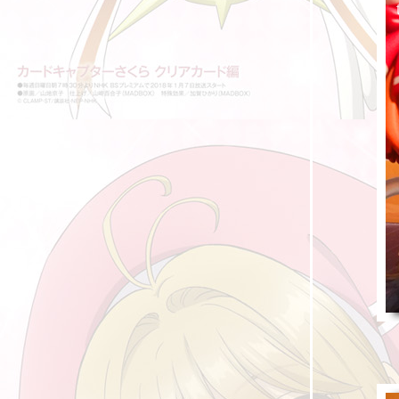
ถนนสายนี้ ... ... มีตะพาบ หลักกิโลเมตรที่ 391
"กระจกเงา"
ถนนสายนี้ ... ... มีตะพาบ หลักกิโลเมตรที่ 390
"รากเหง้าของความกลัว"
ถนนสายนี้ ... ... มีตะพาบ หลักกิโลเมตรที่ 389
"ก่อนฟ้าจะสว่าง"
ถนนสายนี้ ... ... มีตะพาบ หลักกิโลเมตรที่ 388
"เครื่องดื่มแก้วโปรด"
ถนนสายนี้ ... ... มีตะพาบ หลักกิโลเมตรที่ 387
"ผ่านความทุกข์"
ถนนสายนี้ ... ... มีตะพาบ หลักกิโลเมตรที่ 386
"นางฟ้าประจำตัว"
ถนนสายนี้ ... ... มีตะพาบ หลักกิโลเมตรที่ 385
"ปีศาจประจำตัว"
ถนนสายนี้ ... ... มีตะพาบ หลักกิโลเมตรที่ 384
"เพลงรักที่ไม่อยากร้อง"
ถนนสายนี้ ... ... มีตะพาบ หลักกิโลเมตรที่ 383