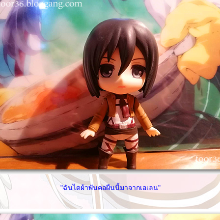
"ฉันไดผ้าพันคอผืนนี้มาจากเอเลน"