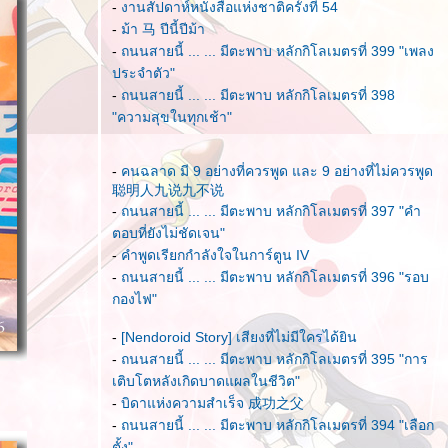
-
งานสัปดาห์หนังสือแห่งชาติครั้งที่ 54
-
ม้า 马 ปีนี้ปีม้า
-
ถนนสายนี้ ... ... มีตะพาบ หลักกิโลเมตรที่ 399 "เพลง
ประจำตัว"
-
ถนนสายนี้ ... ... มีตะพาบ หลักกิโลเมตรที่ 398
"ความสุขในทุกเช้า"
-
คนฉลาด มี 9 อย่างที่ควรพูด และ 9 อย่างที่ไม่ควรพูด
聪明人九说九不说
-
ถนนสายนี้ ... ... มีตะพาบ หลักกิโลเมตรที่ 397 "คำ
ตอบที่ยังไม่ชัดเจน"
-
คำพูดเรียกกำลังใจในการ์ตูน IV
-
ถนนสายนี้ ... ... มีตะพาบ หลักกิโลเมตรที่ 396 "รอบ
กองไฟ"
-
[Nendoroid Story] เสียงที่ไม่มีใครได้ยิน
-
ถนนสายนี้ ... ... มีตะพาบ หลักกิโลเมตรที่ 395 "การ
เติบโตหลังเกิดบาดแผลในชีวิต"
-
บิดาแห่งความสำเร็จ 成功之父
-
ถนนสายนี้ ... ... มีตะพาบ หลักกิโลเมตรที่ 394 "เลือก
ตั้ง"