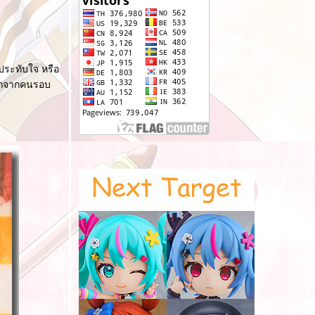
ประทับใจ หรือ
มรักจากคนรอบ