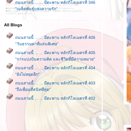
ถนนสายนี้ ... ... มีตะพาบ หลักกิโลเมตรที่ 346
"เมล็ดพันธุ์แห่งความรัก"
All Blogs
ถนนสายนี้ ... ... มีตะพาบ หลักกิโลเมตรที่ 406
"วันธรรมดาที่แสนพิเศษ"
ถนนสายนี้ ... ... มีตะพาบ หลักกิโลเมตรที่ 405
"การแบ่งปันความคิด และชีวิตที่มีความหมาย"
ถนนสายนี้ ... ... มีตะพาบ หลักกิโลเมตรที่ 404
"ยังไม่หยุดอีก"
ถนนสายนี้ ... ... มีตะพาบ หลักกิโลเมตรที่ 403
"ถึงเพื่อนที่สนิทที่สุด"
ถนนสายนี้ ... ... มีตะพาบ หลักกิโลเมตรที่ 402
"ชีวิตคือคู่ตรงข้ามของความตาย"
ถนนสายนี้ ... ... มีตะพาบ หลักกิโลเมตรที่ 401
"ไม่เข็ด"
ถนนสายนี้ ... ... มีตะพาบ หลักกิโลเมตรที่ 400