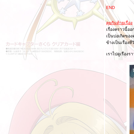
ถนนสายนี้ ... ... มีตะพาบ หลักกิโลเมตรที่ 374
"เรียนรู้จากความผิดพลาด"
END
ถนนสายนี้ ... ... มีตะพาบ หลักกิโลเมตรที่ 373
"ทริปในฝัน"
คุยกันท้ายเรื่อง
เรื่องคราวนี้อ
ถนนสายนี้ ... ... มีตะพาบ หลักกิโลเมตรที่ 372
เป็นบ่อเกิดของ
"รสชาติที่คุ้นเคย"
ข้างเป็นเรื่องท
ถนนสายนี้ ... ... มีตะพาบ หลักกิโลเมตรที่ 371
"แผนงาน"
เราไปดูเรื่องร
ถนนสายนี้ ... ... มีตะพาบ หลักกิโลเมตรที่ 370
"คู่ชีวิต"
ถนนสายนี้ ... ... มีตะพาบ หลักกิโลเมตรที่ 369
"แรงบันดาลใจ"
ถนนสายนี้ ... ... มีตะพาบ หลักกิโลเมตรที่ 368
"ยุ่งยาก"
ถนนสายนี้ ... ... มีตะพาบ หลักกิโลเมตรที่ 367
"คำอวยพร"
ถนนสายนี้ ... ... มีตะพาบ หลักกิโลเมตรที่ 366
"อาชีพในฝัน"