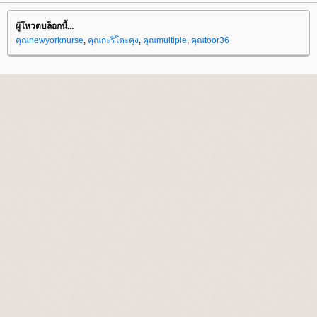
ผู้โหวตบล็อกนี้...
คุณnewyorknurse
,
คุณกะริโตะคุง
,
คุณmultiple
,
คุณtoor36