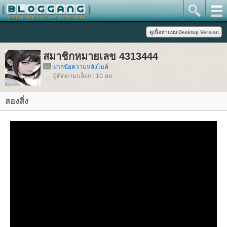
สมาชิกหมายเลข 4313444
ฝากข้อความหลังไมค์
ผู้ติดตามบล็อก : 10 คน
สองสิ่ง
สองสิ่งที่ว่าคือ ติดซีรีย์จีน และ ตลาดหุ้น.... มาที่ซีรีจีนก่อนเราไม่
เคยคาดคิดว่าจะชมซีรีย์แล้วทำให้ติดงอมแงมขนาดนี้ หลังจากที่
ชมเรื่อง"ล่าหยก" จบ กะว่าจะหันไปทำเรื่องอื่นที่จำเป็น
ต่มันมีอยู่อีกซีรีย์เรื่องหนึ่งที่คาใจ... พอดีว่าเรามีอยู่ช่วงหนึ่งที่
รู้สึกว่าเหงาๆและหงุดงิดคนที่ทำงาน
การได้ชมซีรีย์หรือออกกำลังกายก็จะทำให้เราดีขึ้นมาก... การ
ออกกำลังกายก็แค่ออกไปเดินเล่น หนึ่งชั่วโมง
หลังจากนั้นเวลาที่เหลือ... ทำโน้นทำนี้ ก็ยังเหลืออีก เลยหันไปดู
หนังฟังเพลง...