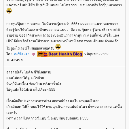
ต่ภาษาจีนมันโช้งเช้งๆเกินไปหน่อย ไม่ไหว 555+ ชอบเกาหลีหรือญี่ปุ่นมากกว่า
กองทุน/หุ้นต่างประเทศ...ไม่มีความรู้เลยครับ 555+ ผมจะออกแนวประมาณว่า
ต้องรู้จักบริษัทในตลาดซักหน่อยก่อน แบบว่ามีความคุ้นเคย รู้โครงสร้าง รายได้
รายจ่าย ข้อจำกัดต่างๆ แล้วถึงจะประเมินว่าราคาหุ้น ณ ตอนนี้แพงหรือไม่แพง
เข้าได้มั้ยหรือต้องรอให้ราคาประมาณเท่าไหร่ มี safe zone เป็นของตัวเอง ถ้า
ไม่รู้อะไรเลยนี่ ไม่ค่อยกล้าลุยครับ
ดย:
กะริโตะคุง
5 มิถุนายน 2569
10:43:45 น.
อาจารย์เต๊ะ ไม่ติด ซีรี่ย์เลยครับ
ถมไม่ค่อยได้ดู อะไรด้ว
วันๆก็มีแต่เรื่อง ซ่อมบ้าน หลังคารั่วมั่ง
ไอ้นู่นพัง ไอ้นี่พังบ้างไปเรื่อยๆ 555
เรื่องเงินก็แบ่งฝากธนาคารบ้าง สหกรณ์บ้าง แต่ไม่ลงทุนอะไรเล
เก็บเงินสด ใส่ปี๊บขนมไว้ใช้ ยามฉุกเฉิน ยามแผ่นดินไหว น้ำท่วม สงคราม แค่นั้น
เองครับ
เพราะเวลามีเหตุการณืแบบ นี้ ระบบมันชอบล่มเสมอ 555