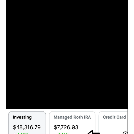
ที่นี้มาเรื่องหุ้นที่เราถืออยู่ วันก่อนเราทำให้เพื่อนในบล็อกท่านหนึ่ง
งง กันคำว่าเงินเกษียณของเรา
จริงๆที่แแรกเราถือหุ้นรายตัวอยู่เยอะพอควร ด้วยที่เราไม่เคยเล่น
หุ้น พอมาตอนหลังเราขายออกหมดเหลือแต่กองทุน5ตัว
คือมาช่วงหลังๆเราคุยปรึกษากับ AI เรื่องหุ้นนี้คือเหตุผลที่มาของ
การเหลือแต่กองทุน
เราเขียนไว้ในบล็อกก่อนหน้านี้ ว่ามีอะไรบ้างที่เราถือไว้....