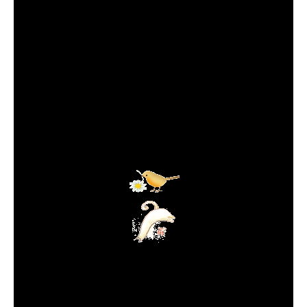
ก็มีหุ้นกองทุนอยู่หุ้นหนึ่งที่ชอบมากๆ VTI ตัวนี้เป็นตะกร้าที่มี 3700
บริษัทระดับบิ๊กๆของอเมริกา เราลงไว้ในกองทุนนี้เยออะมากๆ
ผ่านมาหลายวันไม่ได้เข้ามาคุย... เรื่องราวที่เราพอจะนำมาคุยได้
นบล็อกของเราก็มีอยู่ประมาณนี้ค่ะ
เพลงเครดิตhttps://www.youtube.com/watch?
v=6smbYVqpGA4&t=701s