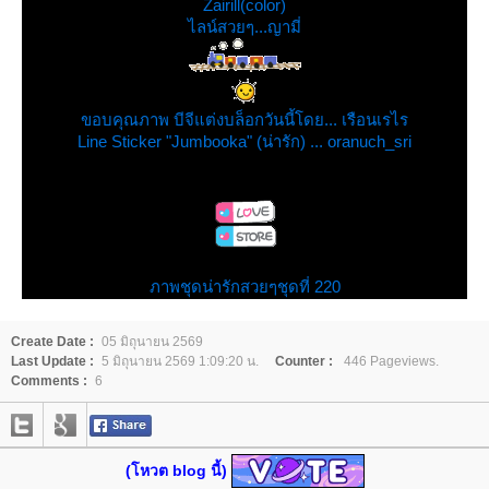
Zairill(color)
ไลน์สวยๆ...ญามี่
ขอบคุณภาพ บีจีแต่งบล็อกวันนี้โดย... เรือนเรไร
Line Sticker "Jumbooka" (น่ารัก) ... oranuch_sri
ภาพชุดน่ารักสวยๆชุดที่ 220
Create Date :
05 มิถุนายน 2569
Last Update :
5 มิถุนายน 2569 1:09:20 น.
Counter :
446 Pageviews.
Comments :
6
(โหวต blog นี้)