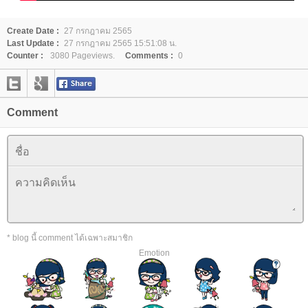
Create Date :
27 กรกฎาคม 2565
Last Update :
27 กรกฎาคม 2565 15:51:08 น.
Counter :
3080 Pageviews.
Comments :
0
Comment
* blog นี้ comment ได้เฉพาะสมาชิก
Emotion