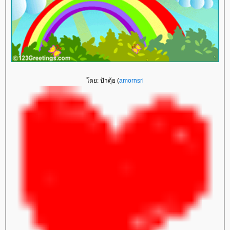
ดย: ป้าตุ้ย (
amornsri