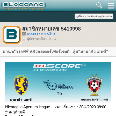
สมาชิกหมายเลข 5410998
ฝากข้อความหลังไมค์
ผู้ติดตามบล็อก : 0 คน
มานากัว เอฟซี VSวอลเตอร์เฟอร์เรตติ - ลุ้น"มานากัว เอฟซี"
Nicaragua Apertura league -- เวลาเริ่มแข่ง：30/4/2020 09:00
วันพฤหัสบดี