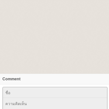
Comment