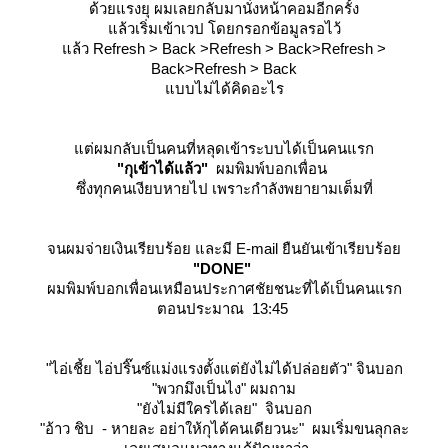
ด้วยแรงยุ ผมเลยกลับมานั่งหน้าคอมอีกครั้ง
ล้วเริ่มเข้าเวป โดยกรอกข้อมูลรอไว้
ล้ว R
efresh > Back >Refresh > Back>Refresh >
Back>Refresh > Back
บบไม่ได้คิดอะไร
ต่ผมกลับเป็นคนที่หลุดเข้าระบบได้เป็นคนแรก
"กุเข้าได้แล้ว"
ผมพิมพ์บอกเพื่อน
ซึ่งทุกคนเงียบหายไป เพราะกำลังพยายามเต็มที่
จนผมจ่ายเงินเรียบร้อย และมี E-mail ยืนยันเข้าเรียบร้อ
"DONE"
ผมพิมพ์บอกเพื่อนเหมือนประกาศชัยชนะที่ได้เป็นคนแรก
ตอนประมาณ 13:45
"ไอ่เชี้ย ไอ่ปริ๊นซ์แม่งแรงตั้งแต่ยังไม่ได้ปล่อยตัว"
จินบอก
"พวกมึงเป็นไง"
ผมถาม
"ยังไม่มีใครได้เลย"
จินบอก
"อ้าว ชิบ - หายละ อย่าให้กุได้คนเดียวนะ"
ผมเริ่มขนลุกละ