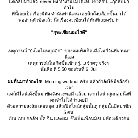
ต่กลับมาแล้ว sever พัง ทำงานไม่ได้เลย เซ็งครับ....กุกลับมา
ทำไม
ทีนี้เลยเปิดเรื่องผีฟัง ทำนั่นทำนี่เล่น เลยนึกถึงบล๊อกขึ้นมาได้
พออ่านหัวข้อแล้ว นึกเรื่องจะเขียนได้ทันทีเลยครับว่า
"กุจะเขียนอะไรดี"
เหตุการณ์
"ยังไม่ไม่หยุดอีก"
ของผมเพิ่งเกิดเมื่อไม่กี่วันที่ผ่านมา
นี่เอง
เหตุการณ์นั้นเกิดขึ้นเช้าตรู่....เช้าตรู่ จริงๆ
นั่นคือ ตี 5:50 ของวันที่ 6 Jul
ผมตื่นมาทำอะไร!
Morning workout ครับ แล้วกำลังใช้มือถือจับ
เวลา
ต่ก็มีไลน์เด้งขึ้นมาขัดจังหวะพอดี แล้วมาจากไลน์กลุ่มกลุ่มนึงที่
ผมจำไม่ได้ว่าเคยมี
ด้วยความสงสัย เลยหยุด แล้วเปิดไลน์กลุ่มนั้นดู กลุ่มนั้นมีสมาชิก
5 คน
เป็น
เทป กอล์ฟ บั๊ค จิน และผม
ซึ่งเป็นเพื่อนมัธยมห้องเดียวกัน