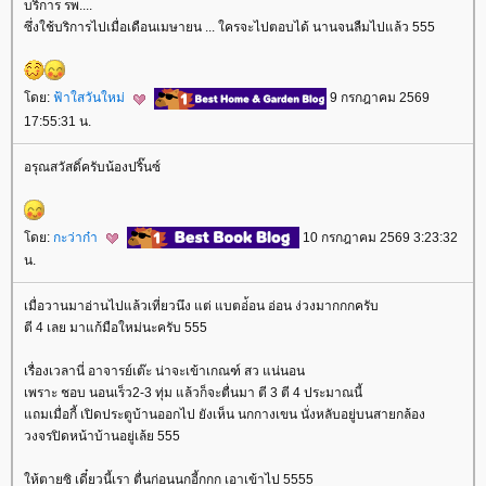
บริการ รพ....
ซึ่งใช้บริการไปเมื่อเดือนเมษายน ... ใครจะไปตอบได้ นานจนลืมไปแล้ว 555
ดย:
ฟ้าใสวันใหม่
9 กรกฎาคม 2569
17:55:31 น.
อรุณสวัสดิ์ครับน้องปริ๊นซ์
ดย:
กะว่าก๋า
10 กรกฎาคม 2569 3:23:32
น.
เมื่อวานมาอ่านไปแล้วเที่ยวนึง แต่ แบตอ่้อน อ่อน ง่วงมากกกครับ
ตี 4 เลย มาแก้มือใหม่นะครับ 555
เรื่องเวลานี่ อาจารย์เต๊ะ น่าจะเข้าเกณฑ์ สว แน่นอน
เพราะ ชอบ นอนเร็ว2-3 ทุ่ม แล้วก็จะตื่นมา ตี 3 ตี 4 ประมาณนี้
ถมเมื่อกี้ เปิดประตูบ้านออกไป ยังเห็น นกกางเขน นั่งหลับอยู่บนสายกล้อง
วงจรปิดหน้าบ้านอยู่เล้ย 555
ห้ตายซิ เดี๋ยวนี้เรา ตื่นก่อนนกอี้กกก เอาเข้าไป 5555