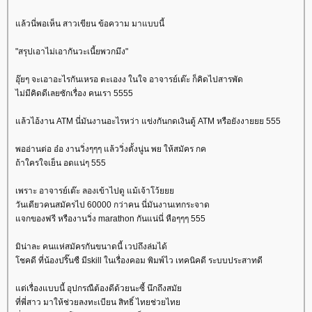
ล้วนี่พอเห็น สาวเขียน ข้อความ มาแบบนี้
"สรุปเอาไม่เอากันวะเนี้ยพวกมึง"
อุ๊ยๆ จะเอาอะไรกันเหรอ ตะเองง ในใจ อาจารย์เต๊ะ ก็คิดไปสารพัด
ไม่มีคิดดีเลยซักเรื่อง คนเรา 5555
ล้วไอ้งาน ATM นี่มันงานอะไรหว่า แข่งกันกดเงินตู้ ATM หรือยังงายยย 555
พออ่านต่อ อ๋อ งานวิ่งๆๆๆ แล้ววิ่งตั้งนู่น พย ให้สมัคร กค
ถ้าใครใจเย็น อดแน่ๆ 555
เพราะ อาจารย์เต๊ะ ลองเข้าไปดู แม้เจ้าโว้
วันเดียวคนสมัครไป 60000 กว่าคน นี่มันงานเทกระจาด
จกของฟรี หรืองานวิ่ง marathon กันแน่นี่ หือๆๆๆ 555
มิน่าละ คนแห่สมัครกันขนาดนี้ เวปถึงล่มได้
ชคดี ที่น้องปริ๊นซื มีskill ในเรื่องคอม พิมพ์ไว เทคนิคดี ระบบประสาทดี
ต่เรื่องแบบนี้ อุปกรณืต้องดีด้วยนะซี้ นึกถึงสมั
ที่พี่สาว มาให้ช่วยลงทะเบียน สิทธิ์ ไทยช่วยไท