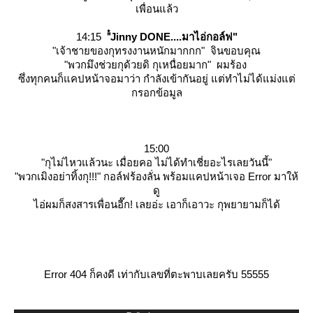
เพื่อนแล้ว
14:15
"๋Jinny DONE....มาไอ่กอล์ฟ"
"เจ้าชายของกุทรงงานหนักมากกก"
จินขอบคุณ
"พวกมึงช่วยกุด้วยดิ กุเหนื่อยมาก"
ผมร้อง
ซึ่งทุกคนก็แคปหน้าจอมาว่า กำลังเข้ากันอยู่ แต่ทำไม่ได้แม่งแต่
กรอกข้อมูล
15:00
"กุไม่ไหวแล้วนะ เมื่อยคอ ไม่ได้ทำเชี่ยอะไรเลยวันนี้"
"พวกเมิงอย่าทิ้งกุ!!!"
กอล์ฟร้องลั่น พร้อมแคปหน้าเจอ Error มาให้
ดู
ไอ่ผมก็สงสารเพื่อนอี๊ก! เลยอ่ะ เอาก็เอาวะ กุพยายามก็ได้
Error 404 ก็คงดี เท่ากับเลขที่ตะพาบเลยครับ 55555