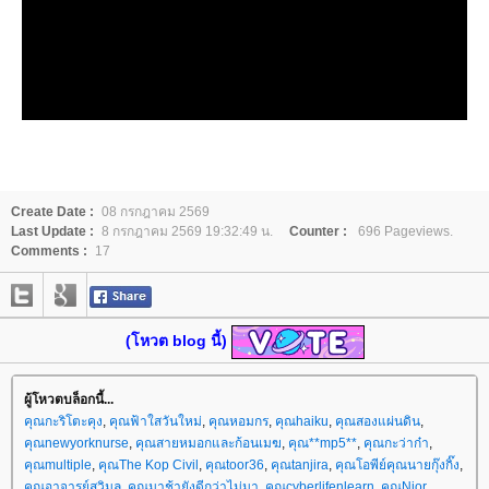
Create Date :
08 กรกฎาคม 2569
Last Update :
8 กรกฎาคม 2569 19:32:49 น.
Counter :
696 Pageviews.
Comments :
17
(โหวต blog นี้)
ผู้โหวตบล็อกนี้...
คุณกะริโตะคุง
,
คุณฟ้าใสวันใหม่
,
คุณหอมกร
,
คุณhaiku
,
คุณสองแผ่นดิน
,
คุณnewyorknurse
,
คุณสายหมอกและก้อนเมฆ
,
คุณ**mp5**
,
คุณกะว่าก๋า
,
คุณmultiple
,
คุณThe Kop Civil
,
คุณtoor36
,
คุณtanjira
,
คุณโอพีย์คุณนายกุ๊งกิ๊ง
,
คุณอาจารย์สุวิมล
,
คุณมาช้ายังดีกว่าไม่มา
,
คุณcyberlifenlearn
,
คุณNior