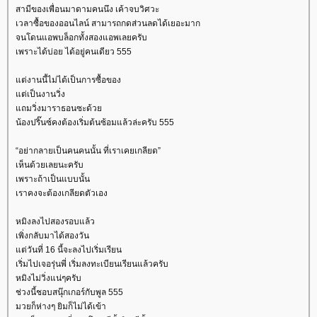
สามีของเพื่อนมาดามคนนึง เค้าจบวิศวะ
เวลาซื้อของออนไลน์ สามารถกดส่วนลดได้เยอะมาก
จนโดนแอพบล็อกทั้งสองแอพเลยครับ
เพราะได้บ่อย ได้อยู่คนเดียว 555
ต่งานนี้ไม่ได้เป็นการซื้อของ
ต่เป็นงานวิ่ง
ถมวิ่งมาราธอนซะด้ว
น้องปริ๊นซ์คงต้องเริ่มต้นซ้อมแล้วล่ะครับ 555
“อย่ากลายเป็นคนคนนั้น ที่เราเคยเกลียด”
เห็นด้วยเลยนะครับ
เพราะถ้าเป็นแบบนั้น
เราคงจะต้องเกลียดตัวเอง
หมิงลงไปสองรอบแล้ว
เพิ่งกลับมาได้สองวัน
ต่วันที่ 16 นี้จะลงไปเริ่มเรียน
เริ่มไปเจอรุ่นพี่ เริ่มลงทะเบียนเรียนแล้วครับ
หมิงไม่วิ่งแน่ๆครับ
ช่วงนี้ชอบสนุ๊กเกอร์กับพูล 555
มวยก็ห่างๆ ยิมก็ไม่ได้เข้า