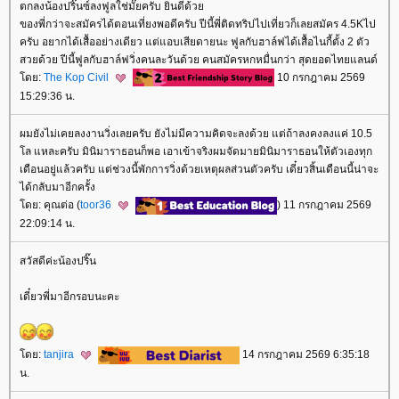
ตกลงน้องปริ๊นซ์ลงฟูลใช่มั๊ยครับ ยินดีด้ว
ของพี่กว่าจะสมัครได้ตอนเที่ยงพอดีครับ ปีนี้พี่ติดทริปไปเที่ยวก็เลยสมัคร 4.5Kไป
ครับ อยากได้เสื้ออย่างเดียว แต่แอบเสียดายนะ ฟูลกับฮาล์ฟได้เสื้อไนกี้ตั้ง 2 ตัว
สวยด้วย ปีนี้ฟูลกับฮาล์ฟวิ่งคนละวันด้วย คนสมัครหกหมื่นกว่า สุดยอดไทยแลนด์
ดย:
The Kop Civil
10 กรกฎาคม 2569
15:29:36 น.
ผมยังไม่เคยลงงานวิ่งเลยครับ ยังไม่มีความคิดจะลงด้วย แต่ถ้าลงคงลงแค่ 10.5
ล แหละครับ มินิมาราธอนก็พอ เอาเข้าจริงผมจัดมายมินิมาราธอนให้ตัวเองทุก
เดือนอยู่แล้วครับ แต่ช่วงนี้พักการวิ่งด้วยเหตุผลส่วนตัวครับ เดี๋ยวสิ้นเดือนนี้น่าจะ
ได้กลับมาอีกครั้ง
ดย: คุณต่อ (
toor36
) 11 กรกฎาคม 2569
22:09:14 น.
สวัสดีค่ะน้องปริ๊น
เดี๋ยวพี่มาอีกรอบนะคะ
ดย:
tanjira
14 กรกฎาคม 2569 6:35:18
น.