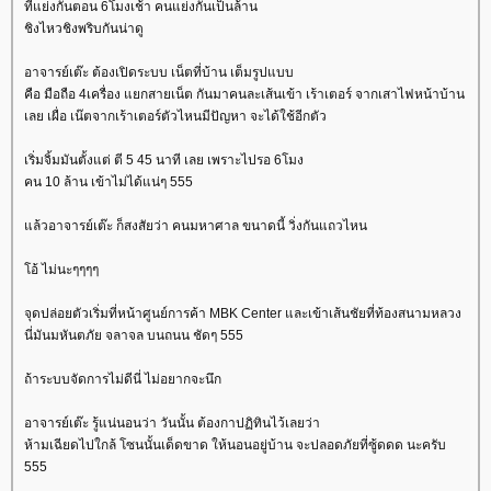
ที่แย่งกันตอน 6โมงเช้า คนแย่งกันเป็นล้าน
ชิงไหวชิงพริบกันน่าดู
อาจารย์เต๊ะ ต้องเปิดระบบ เน็ตที่บ้าน เต็มรูปแบบ
คือ มือถือ 4เครื่อง แยกสายเน็ต กันมาคนละเส้นเข้า เร้าเตอร์ จากเสาไฟหน้าบ้าน
เลย เผื่อ เน๊ตจากเร้าเตอร์ตัวไหนมีปัญหา จะได้ใช้อีกตัว
เริ่มจิ้มมันตั้งแต่ ตี 5 45 นาที เลย เพราะไปรอ 6โมง
คน 10 ล้าน เข้าไม่ได้แน่ๆ 555
ล้วอาจารย์เต๊ะ ก็สงสัยว่า คนมหาศาล ขนาดนี้ วิ่งกันแถวไหน
อ้ ไม่นะๆๆๆๆ
จุดปล่อยตัวเริ่มที่หน้าศูนย์การค้า MBK Center และเข้าเส้นชัยที่ท้องสนามหลวง
นี่มันมหันตภัย จลาจล บนถนน ชัดๆ 555
ถ้าระบบจัดการไม่ดีนี่ ไม่อยากจะนึก
อาจารย์เต๊ะ รู้แน่นอนว่า วันนั้น ต้องกาปฏิทินไว้เลยว่า
ห้ามเฉียดไปใกล้ โซนนั้นเด็ดขาด ให้นอนอยู่บ้าน จะปลอดภัยที่ซู้ดดด นะครับ
555