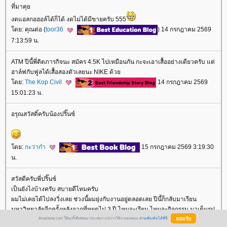
ที่มาคุ
งดแอลกอฮอล์ได้ก็ได้ งดไม่ได้มีขายครับ 555
ดย: คุณต่อ (
toor36
) 14 กรกฎาคม 2569
7:13:59 น.
ATM ปีนี้พี่ติดภารกิจนะ สมัคร 4.5K ไปเหมือนกัน กะจะเอาเสื้ออย่างเดียวครับ แต่
ฮาล์ฟกับฟูลได้เสื้อสองตัวเลยนะ NIKE ด้ว
ดย:
The Kop Civil
14 กรกฎาคม 2569
15:01:23 น.
อรุณสวัสดิ์ครับน้องปริ๊นซ์
ดย:
กะว่าก๋า
15 กรกฎาคม 2569 3:19:30
น.
สวัสดีครับพี่ปริ๊นซ์
เป็นยังไงบ้างครับ สบายดีไหมครับ
ผมไม่เคยได้ไปลงวิ่งเลย ช่วงนี้ผมยุ่งกับงานอยู่ตลอดเลย ปีนี้ก็กลับมาเรียน
มหาวิทยาลัยอีกครั้งหลังจากที่หยุดไป 3 ปี ไหนจะเรียน ไหนจะกิจกรรม มาเต็มรูป
BlogGang.com ใช้คุกกี้เพื่อพัฒนาประสบการณ์การใช้งานของคุณ
อ่านเพิ่มเติมได้ที่นี่
บบเลยครับ