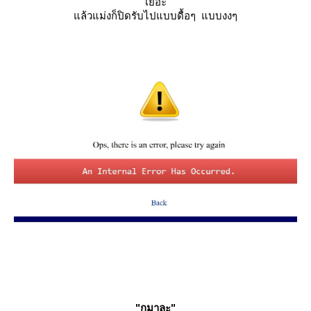
เยอะ
ล้วแม่งก็ปิดรับไปแบบดื้อๆ แบบงงๆ
"กุมาละ"