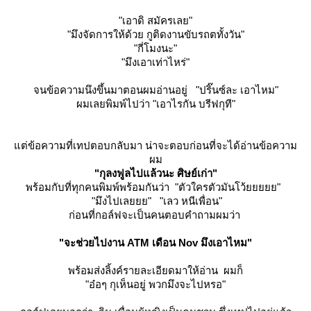
"เอาดิ สมัครเลย"
"มึงจัดการให้ด้วย กูติดงานขับรถตทั้งวัน"
"กี่โมงนะ"
"มึงเอาเท่าไหร่"
จนข้อความนึงขึ้นมาตอนผมอ่านอยู่
"ปริ๊นซ์ละ เอาไหม"
ผมเลยพิมพ์ไปว่า
"เอาไรกัน บรีฟกุที"
ต่ข้อความที่เทปตอบกลับมา น่าจะตอบก่อนที่จะได้อ่านข้อความ
ผม
"กุลงฟูลไปแล้วนะ ศิษย์เก่า"
พร้อมกับที่ทุกคนพิมพ์พร้อมกันว่า
"ตัวใครตัวมันโว้ยยยยย"
"มึงไปเลยยย" "เลว หนีเพื่อน"
ก่อนที่กอล์ฟจะเป็นคนตอบคำถามผมว่า
"จะช่วยไปงาน ATM เดือน Nov มึงเอาไหม"
พร้อมส่งลิ้งค์รายละเอียดมาให้อ่าน ผมก็
"อ๋อๆ กุเห็นอยู่ พวกมึงจะไปหรอ"