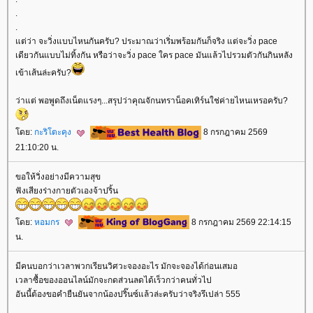
.
.
ต่ว่า จะวิ่งแบบไหนกันครับ? ประมาณว่าเริ่มพร้อมกันก็จริง แต่จะวิ่ง pace
เดียวกันแบบไม่ทิ้งกัน หรือว่าจะวิ่ง pace ใคร pace มันแล้วไปรวมตัวกันกินหลัง
เข้าเส้นล่ะครับ?
ว่าแต่ พอพูดถึงเน็ตแรงๆ...สรุปว่าคุณจักนทราน็อคเทิร์นใช่ค่ายไหนเหรอครับ?
ดย:
กะริโตะคุง
8 กรกฎาคม 2569
21:10:20 น.
ขอให้วิ่งอย่างมีความสุข
ฟังเสียงร่างกายตัวเองจ้าปริ้น
ดย:
หอมกร
8 กรกฎาคม 2569 22:14:15
น.
มีคนบอกว่าเวลาพวกเรียนวิศวะจองอะไร มักจะจองได้ก่อนเสมอ
เวลาซื้อของออนไลน์มักจะกดส่วนลดได้เร็วกว่าคนทั่วไป
อันนี้ต้องขอคำยืนยันจากน้องปริ๊นซ์แล้วล่ะครับว่าจริงรึเปล่า 555