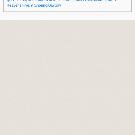
Heavens Five
,
คุณnonnoiGiwGiw