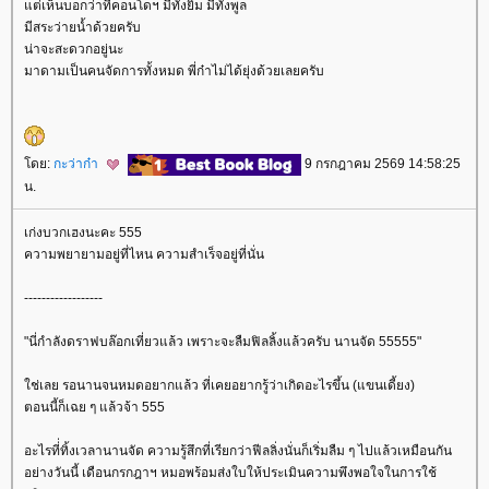
ต่เห็นบอกว่าที่คอนโดฯ มีทั้งยิม มีทั้งพูล
มีสระว่ายน้ำด้วยครับ
น่าจะสะดวกอยู่นะ
มาดามเป็นคนจัดการทั้งหมด พี่ก๋าไม่ได้ยุ่งด้วยเลยครับ
ดย:
กะว่าก๋า
9 กรกฎาคม 2569 14:58:25
น.
เก่งบวกเฮงนะคะ 555
ความพยายามอยู่ที่ไหน ความสำเร็จอยู่ที่นั่น
------------------
"นี่กำลังดราฟบล๊อกเที่ยวแล้ว เพราะจะลืมฟิลลิ้งแล้วครับ นานจัด 55555"
ช่เลย รอนานจนหมดอยากแล้ว ที่เคยอยากรู้ว่าเกิดอะไรขึ้น (แขนเดี้ยง)
ตอนนี้ก็เฉย ๆ แล้วจ้า 555
อะไรที่่ทิ้งเวลานานจัด ความรู้สึกที่เรียกว่าฟีลลิ่งนั่นก็เริ่มลืม ๆ ไปแล้วเหมือนกัน
อย่างวันนี้ เดือนกรกฎาฯ หมอพร้อมส่งใบให้ประเมินความพึงพอใจในการใช้