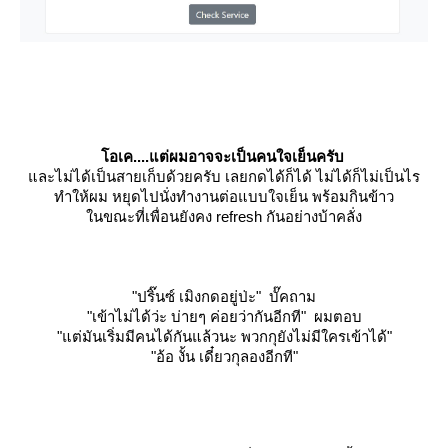
อเค....แต่ผมอาจจะเป็นคนใจเย็นครับ
ละไม่ได้เป็นสายเก็บด้วยครับ เลยกดได้ก็ได้ ไม่ได้ก็ไม่เป็นไร
ทำให้ผม หยุดไปนั่งทำงานต่อแบบใจเย็น พร้อมกินข้าว
นขณะที่เพื่อนยังคง refresh กันอย่างบ้าคลั่ง
"ปริ๊นซ์ เมิงกดอยู่ป่ะ"
บั๊คถาม
"เข้าไม่ได้ว่ะ บ่ายๆ ค่อยว่ากันอีกที"
ผมตอบ
"แต่มันเริ่มมีคนได้กันแล้วนะ พวกกุยังไม่มีใครเข้าได้"
"อ้อ งั้น เดี๋ยวกุลองอีกที"