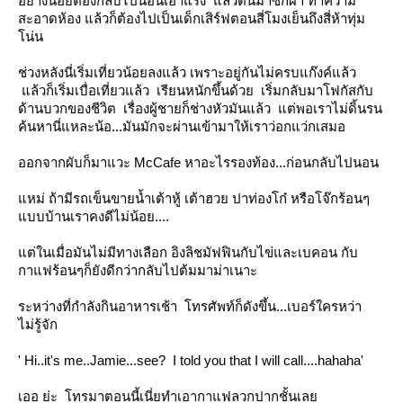
อย่างน้อยต้องกลับไปนอนเอาแรง แล้วตื่นมาซักผ้า ทำความ
สะอาดห้อง แล้วก็ต้องไปเป็นเด็กเสิร์ฟตอนสี่โมงเย็นถึงสี่ห้าทุ่ม
น่น
ช่วงหลังนี่เริ่มเที่ยวน้อยลงแล้ว เพราะอยู่กันไม่ครบแก๊งค์แล้ว
ล้วก็เริ่มเบื่อเที่ยวแล้ว เรียนหนักขึ้นด้วย เริ่มกลับมาโฟกัสกับ
ด้านบวกของชีวิต เรื่องผู้ชายก็ช่างหัวมันแล้ว แต่พอเราไม่ดิ้นรน
ค้นหานี่แหละน้อ...มันมักจะผ่านเข้ามาให้เราว่อกแว่กเสมอ
ออกจากผับก็มาแวะ McCafe หาอะไรรองท้อง...ก่อนกลับไปนอน
หม่ ถ้ามีรถเข็นขายน้ำเต้าหู้ เต้าฮวย ปาท่องโก๋ หรือโจ๊กร้อนๆ
บบบ้านเราคงดีไม่น้อย....
ต่ในเมื่อมันไม่มีทางเลือก อิงลิชมัฟฟินกับไข่และเบคอน กับ
กาแฟร้อนๆก็ยังดีกว่ากลับไปต้มมาม่าเนาะ
ระหว่างที่กำลังกินอาหารเช้า โทรศัพท์ก็ดังขึ้น...เบอร์ใครหว่า
ไม่รู้จัก
' Hi..it's me..Jamie...see? I told you that I will call....hahaha'
เออ ย่ะ โทรมาตอนนี้เนี่ยทำเอากาแฟลวกปากชั้นเล