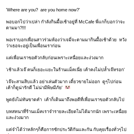
'Where are you? are you home now?'
พอบอกไปว่าเปล่า กำลังกินมื้อเช้าอยู่ที่ McCafe พี่แกก็บอกว่าจะ
ตามมา?!!!
พอเราบอกเพื่อนสาวร่วมห้องว่าเจมี่จะตามมากินมื้อเช้าด้วย หวัง
ว่าเธอจะอยู่เป็นเพื่อนเราก่อน
ต่เพื่อนเราขอตัวกลับก่อนเพราะเหนื่อยและง่วงมาก
'เช้าแล้วเจ๊ คนก็เยอะแยะในร้านแม็คเนี่ย เค้าคงไม่ปล้ำเจ๊หรอก'
'เจ๊จะสามสิบแล้ว อย่าเล่นตัวมาก เดี๋ยวขายไม่ออก ดูๆไปก่อน
เค้าก็ดูน่ารักดี ไม่น่ามีพิษมีภัย'
พูดยังไม่ทันขาดคำ เค้าก็เดินมาถึงพอดีที่เพื่อนเราขอตัวกลับไป
บทสทนาที่ร้านแม็คเราจำรายละเอียดไม่ได้มากนัก เพราะเหนื่อ
ละง่วงมาก
ต่จำได้ว่าหลักๆก็คือการซักประวัติกันและกัน กับคุยเรื่องทั่วๆไป