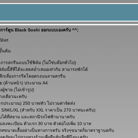
ยการ์ตูน Black Soshi ออกแบบเองครับ ^^;
Shirt
ั้นต้น
นการสกรีนแบบใช้ฟิล์ม (ไม่ใช่บล๊อกทั่วไป)
์มนี้สีที่ได้จะสดสม่ำเสมอเท่ากัน สามารถซักได้
ลีกเลี่ยงการรีดโดยตรงบนลายสกรีน
ย (ด้านหน้า) ประมาณ A4
รงผู้ชาย (ไม่เข้ารูป)
ย่างเดียวนะครับ
ารประมาณ) 250 บาท/ตัว ไม่รวมค่าจัดส่ง
แต่ S/M/L/XL (สำหรับ XXL ราคาเป็น 270 บาทนะครับ)
ับได้ที่สยาม และสถานีรถไฟฟ้านานาครับ
บบลงทะเบียน ตัวแรก 30 บาท ตัวต่อไปเพิ่ม 10 บาท
พเดทขนาดเสื้ออย่างป็นทางการครับ จริงๆขนาดก็มาตราฐานครับ
อดภัยจะไปถามทางร้านเพื่อยืนยันอีกทีนึงนะครับ