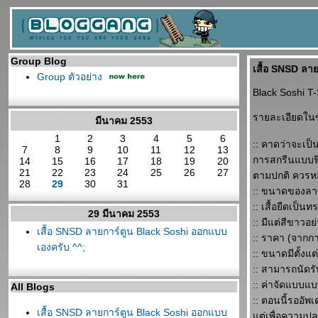
Group Blog
เสื้อ SNSD ลา
Group ตัวอย่าง
Black Soshi T-
รายละเอียดในข
มีนาคม 2553
1
2
3
4
5
6
:: คาดว่าจะเป็
7
8
9
10
11
12
13
การสกรีนแบบฟิล
14
15
16
17
18
19
20
21
22
23
24
25
26
27
ตามปกติ ควรห
28
29
30
31
:: ขนาดของลา
:: เสื้อยืดเป็นท
29 มีนาคม 2553
:: มีแต่สีขาวอ
เสื้อ SNSD ลายการ์ตูน Black Soshi ออกแบบ
:: ราคา (จากก
เองครับ ^^;
:: ขนาดมีตั้ง
:: สามารถนัดร
:: ค่าจัดแบบแ
All Blogs
:: ตอนนี้รออั
เสื้อ SNSD ลายการ์ตูน Black Soshi ออกแบบ
ต่เพื่อความปล