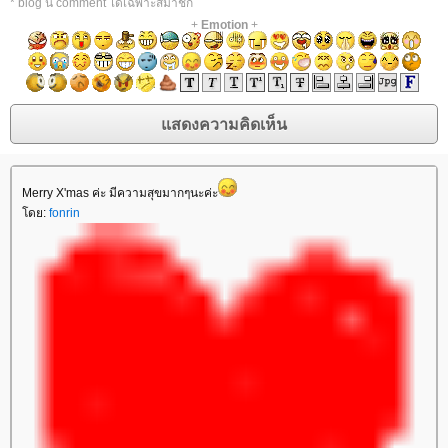
* blog นี้ comment ได้เฉพาะสมาชิก
+
Emotion
+
Merry X'mas ค่ะ มีความสุขมากๆนะค่ะ
ดย:
fonrin