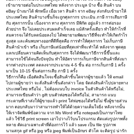
เข้ามาขายต่อในประเทศไทย หลังจาก ประมูล บ้าง ซื้อ สินค้า บน
eBay บ้างมาได้ พักหนึ่ง เมื่อเวลา สินค้า จาก eBay ส่งกลับเข้ามาให้
ประเทศไทย สินค้าบางชิ้นก็จะถูกศุลกากร ประเมิน ภาษี การเสียภาษี
กับ ศุลกากรนั้น เนื่องจาก ทาง ศุลกากร มีพิกัด อยู่แล้ว การต่อรอง
ด้วยปาก จึง ไม่เคยประสบผลสำเร็จเลย แม้สักครั้งเดียว ทำให้กำไรที่
สมควรจะได้รับลดน้อยลงไป ได้พยายามพัฒนาวิธีที่จะทำให้เกิดกำไร
สูงสุด และค้นพบทางออกที่ดีที่สุดคือ การทำให้ศุลกากร ไม่เก็บภาษี
สินค้านำเข้า หรือ เก็บภาษีแต่น้อยที่สุดเท่าที่จะทำได้ หลังจาก พูดคุ
ลกเปลี่ยนความคิดเห็นกับศุลกากร จึงได้พัฒนาวิธีการนี้ขึ้นและ
สามารถใช้ได้จนถึงปัจจุบัน ทำให้อัตราการเก็บภาษีจากสินค้าที่ส่งมา
จากต่างประเทศ ลดลงจากประมาณ 4-5 ชิ้น ต่อ การเก็บภาษี 1 ครั้ง
มาเป็น 10-15 ชิ้นต่อการเสีย ภาษี 1 ครั้ง
วิธีการก็คือ เมื่อตัดสินใจจะซื้อสินค้าชิ้นใดจากผู้ขายแล้ว ให้ email
ไปถามผู้ขายว่า จะสั่งสินค้าชิ้นดังกล่าว โดย จัดส่งสินค้าไปปลายทาง
ประเทศไทย หรือไม่ , ไม่ต้องแนบใบ invoice ในตัวสินค้าได้หรือไม่,
สามารถเขียนคำว่า gift บนตัวห่อซองได้หรือไม่, สามารถ แนบ
กระดาษที่เราส่งให้ผู้ขายแล้ว print ใส่ห่อซองได้หรือไม่ ซึ่งผู้ขายส่วน
มาก ตอบกลับมาว่าสามารถทำให้ได้ด้วยความเต็มใจยิ่ง หลังจากนั้น
ห้เราจัดพิมพ์ข้อความ จาก Ms Word หรือ notepadเป็นภาษาไท
ล้ว ใช้วิธี print screen เอาไปวางไว้บนโปรแกรม ตัดแต่งรูปภาพทั้ง
หลาย ตัดเอาเฉพาะคำที่ต้องการไว้ แล้ว save เป็น file รูปภาพ
นามสกุล gif หรือ jpg หรือ jpeg พิมพ์เป็นอักษร ตัวโต จะติดรูป น่ารัก