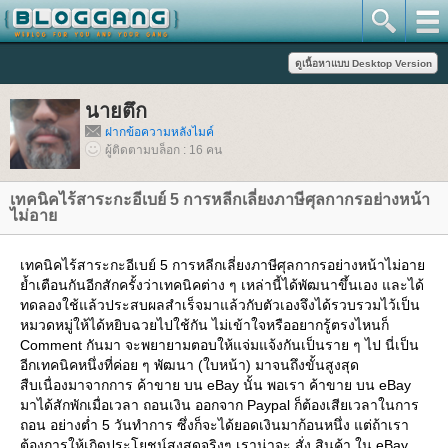
นายตึก
ฝากข้อความหลังไมค์
ผู้ติดตามบล็อก : 16 คน
เทคนิคไร้สาระกะอีเบย์ 5 การหลีกเลี่ยงภาษีศุลกากรอย่างหน้า
ไม่อา
เทคนิคไร้สาระกะอีเบย์ 5 การหลีกเลี่ยงภาษีศุลกากรอย่างหน้าไม่อา
้ำเตือนกันอีกสักครั้งว่าเทคนิคต่าง ๆ เหล่านี้ได้พัฒนาขึ้นเอง และได้
ทดลองใช้แล้วประสบผลสำเร็จมาแล้วกับตัวเองจึงได้รวบรวมไว้เป็น
หมวดหมู่ให้ได้หยิบฉวยไปใช้กัน ไม่เข้าใจหรืออยากรู้ตรงไหนก็
Comment กันมา จะพยายามตอบให้แจ่มแจ้งกันเป็นราย ๆ ไป นี่เป็น
อีกเทคนิคหนึ่งที่ค่อย ๆ พัฒนา (ใบหน้า) มาจนถึงขั้นสูงสุด
สืบเนื่องมาจากการ ค้าขาย บน eBay นั้น พอเรา ค้าขาย บน eBay
มาได้สักพักเมื่อเวลา ถอนเงิน ออกจาก Paypal ก็ต้องเสียเวลาในการ
ถอน อย่างต่ำ 5 วันทำการ ซึ่งก็จะได้ยอดเงินมาก้อนหนึ่ง แต่ถ้าเรา
ต้องการให้เกิดประโยชน์สูงสุดจริงๆ เราน่าจะ สั่ง สินค้า ใน eBay