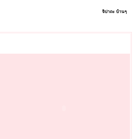
จิปาถะ บ้านๆ