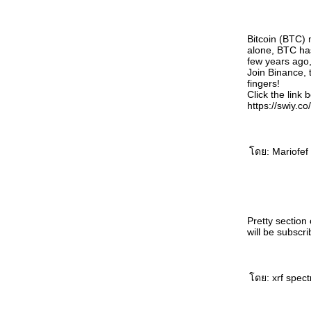
Bitcoin (BTC) 
alone, BTC has
few years ago, 
Join Binance, 
fingers!
Click the link 
https://swiy.c
ดย: Mariofef 
Pretty section
will be subscr
ดย: xrf spect