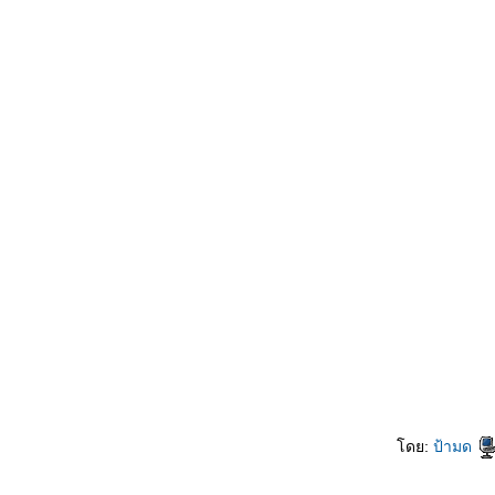
ดย:
ป้ามด