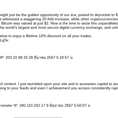
might just be the golden opportunity of our era, poised to skyrocket to 
 witnessed a staggering 20-fold increase, while other cryptocurrencie
Bitcoin was valued at just $2. Now is the time to seize this unparalleled
the world's largest and most secure digital currency exchange, and unlo
below to enjoy a lifetime 10% discount on all your trades.
o/LgSv
IP: 203.10.98.33 28 มีนาคม 2567 5:18:57 น.
 of content. I just stumbled upon your site and in accession capital to a
ibing to your feeds and even I achievement you access consistently rapi
rometer IP: 180.110.242.17 9 มิถุนายน 2567 5:50:07 น.