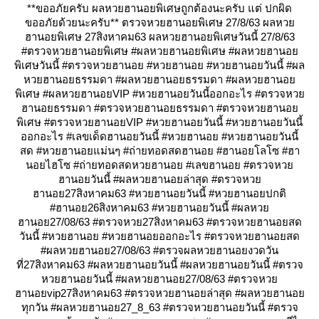
**ขออภัยครับ ผลหวยฮานอยพิเศษถูกต้องนะครับ แต่ ปกผิด
ขออภัยด้วยนะครับ** ตรวจหวยฮานอยพิเศษ 27/8/63 ผลหว
ฮานอยพิเศษ 27สิงหาคม63 ผลหวยฮานอยพิเศษวันนี้ 27/8/63
#ตรวจหวยฮานอยพิเศษ #ผลหวยฮานอยพิเศษ #ผลหวยฮานอ
พิเศษวันนี้ #ตรวจหวยฮานอย #หวยฮานอย #หวยฮานอยวันนี้ #ผล
หวยฮานอยธรรมดา #ผลหวยฮานอยธรรมดา #ผลหวยฮานอ
พิเศษ #ผลหวยฮานอยVIP #หวยฮานอยวันนี้ออกอะไร #ตรวจหว
ฮานอยธรรมดา #ตรวจหวยฮานอยธรรมดา #ตรวจหวยฮานอ
พิเศษ #ตรวจหวยฮานอยVIP #หวยฮานอยวันนี้ #หวยฮานอยวันนี้
ออกอะไร #เลขเด็ดฮานอยวันนี้ #หวยฮานอย #หวยฮานอยวันนี้
สด #หวยฮานอยแม่นๆ #ถ่ายทอดสดฮานอย #ฮานอยโลโซ #ฮา
นอยไฮโซ #ถ่ายทอดสดหวยฮานอย #เลขฮานอย #ตรวจหว
ฮานอยวันนี้ #ผลหวยฮานอยล่าสุด #ตรวจหว
ฮานอย27สิงหาคม63 #หวยฮานอยวันนี้ #หวยฮานอยปกติ
#ฮานอย26สิงหาคม63 #หวยฮานอยวันนี้ #ผลหว
ฮานอย27/08/63 #ตรวจหวย27สิงหาคม63 #ตรวจหวยฮานอยสด
วันนี้ #หวยฮานอย #หวยฮานอยออกอะไร #ตรวจหวยฮานอยสด
#ผลหวยฮานอย27/08/63 #ตรวจผลหวยฮานอยงวดวัน
ที่27สิงหาคม63 #ผลหวยฮานอยวันนี้ #ผลหวยฮานอยวันนี้ #ตรวจ
หวยฮานอยวันนี้ #ผลหวยฮานอย27/08/63 #ตรวจหว
ฮานอยvip27สิงหาคม63 #ตรวจหวยฮานอยล่าสุด #ผลหวยฮานอ
ทุกวัน #ผลหวยฮานอย27_8_63 #ตรวจหวยฮานอยวันนี้ #ตรวจ