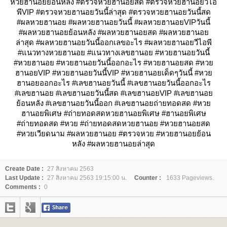
หวยฮานอยย้อนหลัง #ตรวจหวยฮานอยสด #ตรวจหวยฮานอยวีไอ
พีVIP #ตรวจหวยฮานอยวันนี้ล่าสุด #ตรวจหวยฮานอยวันนี้สด
#ผลหวยฮานอย #ผลหวยฮานอยวันนี้ #ผลหวยฮานอยVIPวันนี้
#ผลหวยฮานอยย้อนหลัง #ผลหวยฮานอยสด #ผลหวยฮานอ
ล่าสุด #ผลหวยฮานอยวันนี้ออกเลขอะไร #ผลหวยฮานอยวีไอพี
#แนวทางหวยฮานอย #แนวทางเลขฮานอย #หวยฮานอยวันนี้
#หวยฮานอย #หวยฮานอยวันนี้ออกอะไร #หวยฮานอยสด #หว
ฮานอยVIP #หวยฮานอยวันนี้VIP #หวยฮานอยเด็ดๆวันนี้ #หว
ฮานอยออกอะไร #เลขฮานอยวันนี้ #เลขฮานอยวันนี้ออกอะไร
#เลขฮานอย #เลขฮานอยวันนี้สด #เลขฮานอยVIP #เลขฮานอ
้อนหลัง #เลขฮานอยวันนี้ออก #เลขฮานอยถ่ายทอดสด #หว
ฮานอยพิเศษ #ถ่ายทอดสดหวยฮานอยพิเศษ #ฮานอยพิเศษ
#ถ่ายทอดสด #หวย #ถ่ายทอดสดหวยฮานอย #หวยฮานอยสด
#หวยเวียดนาม #ผลหวยฮานอย #ตรวจหวย #หวยฮานอยย้อน
หลัง #ผลหวยฮานอยล่าสุด
Create Date :
27 สิงหาคม 2563
Last Update :
27 สิงหาคม 2563 19:15:00 น.
Counter :
1633 Pageviews.
Comments :
0