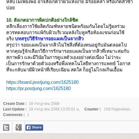
หลับไม่เพียงพอ อาจสังเกตว่าผิวแห้งง่าย มีรอยคล้ำ หรือเกิดสิวซ้ำ
บ่อ
10. สังเกตอาการผิดปกติอย่างใกล้ชิด
หลีกเลี่ยงการใช้ผลิตภัณฑ์หลายชนิดพร้อมกันโดยไม่รู้ผลร่วม
ควรทดสอบการแพ้กับผิวบริเวณหลังใบหูหรือท้องแขนก่อนใช้
จริง
บทสรุปวิธีรักษารอยแผลเป็นจากสิว
สรุปว่า รอยแผลเป็นจากสิวไม่ใช่สิ่งที่ต้องทนอยู่กับมันตลอดไป
หากคุณรู้จักเลือกวิธีการรักษารอยแผลเป็นจากสิวที่เหมาะสมกับ
สภาพผิว และมีวินัยในการดูแลตัวเองอย่างต่อเนื่อง ไม่ว่าจะ
เป็นการรักษาด้วยตัวเองหรือพึ่งเทคโนโลยีทางการแพทย์ โอกาส
ที่จะกลับมามีผิวหน้าที่เรียบเนียน สดใส ก็อยู่ไม่ไกลเกินเอื้อม
https://board.postjung.com/1625180
https://pr.postjung.com/1625180
Create Date :
18 กรกฎาคม 2568
Last Update :
18 กรกฎาคม 2568 13:55:01 น.
Counter :
156 Pageviews.
Comments :
1