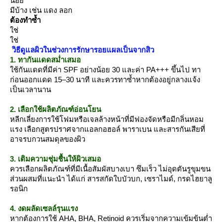
น้อ
มีบ้าง เช่น แดง ลอก
ต้องทำซ้ำ
ช่
ช่
วิธีดูแลผิวในช่วงการรักษารอยแผลเป็นจากสิว
1. ทากันแดดสม่ำเสมอ
ช้กันแดดที่มีค่า SPF อย่างน้อย 30 และค่า PA+++ ขึ้นไป ทา
ก่อนออกแดด 15–30 นาที และควรทาซ้ำหากต้องอยู่กลางแจ้ง
เป็นเวลานาน
2. เลือกใช้ผลิตภัณฑ์อ่อนโยน
หลีกเลี่ยงการใช้โฟมหรือเจลล้างหน้าที่มีฟองจัดหรือมีกลิ่นหอม
รง เลือกสูตรปราศจากแอลกอฮอล์ พาราเบน และสารกันเสียที่
อาจรบกวนสมดุลของผิว
3. เติมความชุ่มชื้นให้ผิวเสมอ
ควรเลือกผลิตภัณฑ์ที่มีเนื้อสัมผัสบางเบา ซึมเร็ว ไม่อุดตันรูขุมขน
ส่วนผสมที่แนะนำ ได้แก่ สารสกัดใบบัวบก, เซราไมด์, กรดไฮยาลู
รอนิก
4. งดผลัดเซลล์รุนแรง
หากต้องการใช้ AHA, BHA, Retinoid ควรเริ่มจากความเข้มข้นต่ำ