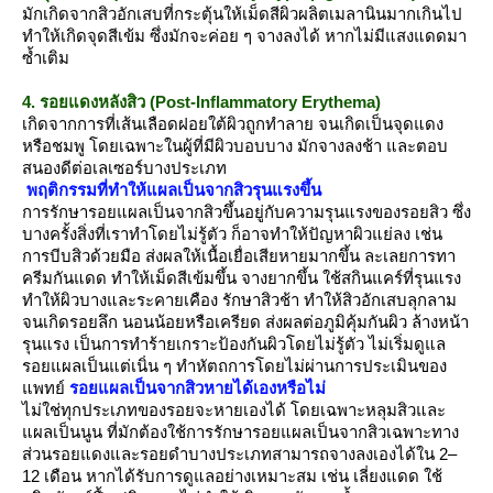
มักเกิดจากสิวอักเสบที่กระตุ้นให้เม็ดสีผิวผลิตเมลานินมากเกินไป
ทำให้เกิดจุดสีเข้ม ซึ่งมักจะค่อย ๆ จางลงได้ หากไม่มีแสงแดดมา
ซ้ำเติม
4. รอยแดงหลังสิว (Post-Inflammatory Erythema)
เกิดจากการที่เส้นเลือดฝอยใต้ผิวถูกทำลาย จนเกิดเป็นจุดแดง
หรือชมพู โดยเฉพาะในผู้ที่มีผิวบอบบาง มักจางลงช้า และตอบ
สนองดีต่อเลเซอร์บางประเภท
พฤติกรรมที่ทำให้แผลเป็นจากสิวรุนแรงขึ้น
การรักษารอยแผลเป็นจากสิวขึ้นอยู่กับความรุนแรงของรอยสิว ซึ่ง
บางครั้งสิ่งที่เราทำโดยไม่รู้ตัว ก็อาจทำให้ปัญหาผิวแย่ลง เช่น
การบีบสิวด้วยมือ ส่งผลให้เนื้อเยื่อเสียหายมากขึ้น ละเลยการทา
ครีมกันแดด ทำให้เม็ดสีเข้มขึ้น จางยากขึ้น ใช้สกินแคร์ที่รุนแรง
ทำให้ผิวบางและระคายเคือง รักษาสิวช้า ทำให้สิวอักเสบลุกลาม
จนเกิดรอยลึก นอนน้อยหรือเครียด ส่งผลต่อภูมิคุ้มกันผิว ล้างหน้า
รุนแรง เป็นการทำร้ายเกราะป้องกันผิวโดยไม่รู้ตัว ไม่เริ่มดูแล
รอยแผลเป็นแต่เนิ่น ๆ ทำหัตถการโดยไม่ผ่านการประเมินของ
พทย์
รอยแผลเป็นจากสิวหายได้เองหรือไม่
ไม่ใช่ทุกประเภทของรอยจะหายเองได้ โดยเฉพาะหลุมสิวและ
ผลเป็นนูน ที่มักต้องใช้การรักษารอยแผลเป็นจากสิวเฉพาะทาง
ส่วนรอยแดงและรอยดำบางประเภทสามารถจางลงเองได้ใน 2–
12 เดือน หากได้รับการดูแลอย่างเหมาะสม เช่น เลี่ยงแดด ใช้