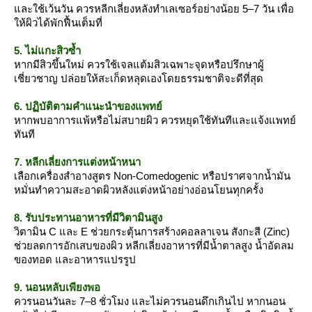
ละใช้เว้นวัน ควรหลีกเลี่ยงหลังทำเลเซอร์อย่างน้อย 5–7 วัน เพื่อ
ห้ผิวได้พักฟื้นเต็มที่
5. ไม่แกะสิวซ้ำ
หากมีสิวขึ้นใหม่ ควรใช้เจลแต้มสิวเฉพาะจุดหรือปรึกษาผู้
เชี่ยวชาญ ปล่อยให้สะเก็ดหลุดเองโดยธรรมชาติจะดีที่สุด
6. ปฏิบัติตามคำแนะนำของแพทย์
หากพบอาการแพ้หรือไม่สบายผิว ควรหยุดใช้ทันทีและแจ้งแพทย์
ทันที
7. หลีกเลี่ยงการแต่งหน้าหนา
เลือกเครื่องสำอางสูตร Non-Comedogenic หรือปราศจากน้ำมัน
หมั่นทำความสะอาดผิวหลังแต่งหน้าอย่างอ่อนโยนทุกครั้ง
8. รับประทานอาหารที่มีวิตามินสูง
วิตามิน C และ E ช่วยกระตุ้นการสร้างคอลลาเจน สังกะสี (Zinc)
ช่วยลดการอักเสบของผิว หลีกเลี่ยงอาหารที่มีน้ำตาลสูง น้ำอัดลม
ของทอด และอาหารแปรรูป
9. นอนหลับเพียงพอ
ควรนอนวันละ 7–8 ชั่วโมง และไม่ควรนอนดึกเกินไป หากนอน