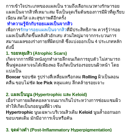
การเข้าใจประเภทของแผลเป็น รวมถึงเลือกแนวทางรักษารอ
ผลเป็นจากสิวที่เหมาะสม จึงเป็นจุดเริ่มต้นของการมีผิวที่ดูเรียบ
เนียน สดใส และสุขภาพดีอีกครั้ง
ทำความรู้จักกับรอยแผลเป็นจากสิว
เพื่อการ
รักษารอยแผลเป็นจากสิว
ที่มีประสิทธิภาพ ควรรู้ว่ารอ
ผลเป็นที่เกิดขึ้นหลังสิวอักเสบ ส่วนใหญ่มาจากกระบวนการ
สมานแผลของร่างกายที่ผิดปกติ ซึ่งแบ่งออกเป็น 4 ประเภทหลัก
ดังนี้
1. รอยหลุมสิว (Atrophic Scars)
เกิดจากการที่ผิวหนังถูกทำลายลึกจนเกิดการยุบตัว ไม่สามารถ
ฟื้นฟูคอลลาเจนได้เพียงพอ จึงเกิดเป็นร่องรอยบนผิวหน้า โด
บ่งเป็น
Boxcar
ขอบชัด รูปร่างสี่เหลี่ยมหรือกลม
Rolling
ผิวเป็นลอน
คลื่น ขอบไม่ชัด
Ice Pick
หลุมแคบ ลึกคล้ายรอยเจาะ
2. แผลเป็นนูน (Hypertrophic และ Keloid)
เมื่อร่างกายผลิตคอลลาเจนมากเกินไประหว่างการซ่อมแซมผิว
ทำให้เกิดเป็นรอยนูนที่ผิว เช่น
Hypertrophic
นูนเฉพาะบริเวณสิวเดิม
Keloid
นูนล้ำออกนอก
ขอบเขตเดิม มักมีอาการเจ็บหรือคัน
3. จุดด่างดำ (Post-Inflammatory Hyperpigmentation)