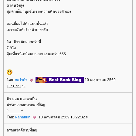
คาดหวังสูง
สุดท้ายก็มาทุกข์เพราะความคิดของตัวเอง
ตอนนี้ผมไม่ทำแบบนั้นแล้ว
เพราะมันทำร้ายตัวเองครับ
ห...มิวหนักมากครับพี่
7 กิโล
อุ้มเที่ยวนี่เหมือนยกเวตเลยนะครับ 555
ดย:
กะว่าก๋า
10 พฤษภาคม 2569
11:31:21 น.
มิว ม่อน และชาเย็น
น่ารักน่ากอดมากค่ะพี่ธัญ
^______^
ดย:
Rananrin
10 พฤษภาคม 2569 13:22:32 น.
อรุณสวัสดิ์ครับพี่ธัญ