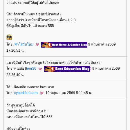
ว่าแต่ปลอกคอที่ใส่อยู่ไม่คับไปนะคะ
น้องเล็กชาเย็น หุ่นพอ ๆ กับพี่มิวเลยค่ะ
อยากรู้จังว่า 3 เหมียวนี่ใครหนักกว่าเพื่อน 1-2-3
พี่ธัญเลี้ยงดีเกินไปแล้วนะคะ 555
ดย:
ฟ้าใสวันใหม่
9 พฤษภาคม 2569
17:20:51 น.
มวนี่มันดีจริงๆ ครับ ดูแล้วอิสระอยากทำอะไรก็ทำตามใจมันเล
ดย: คุณต่อ (
toor36
) 9 พฤษภาคม 2569
23:36:40 น.
อ้....น้องหลิด เทศกาล love มาก
ดย:
cyberlifenlearn
10 พฤษภาคม 2569 5:11:45 น.
ถ้าฟูฟูมาดูบล็อกได้
มันคงจะอิจฉาแมวพี่ธัญครับ
เพราะมีอิสระจะไปไหนก็ได้ 555
ฟูนี่อยู่แต่ในห้อง