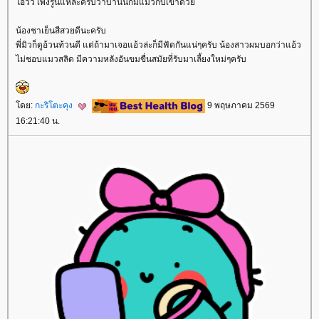
อ้วว เพิ่งรู้นี่แหล่ะครับว่าบ้านนี้ก็มีแมวกับเขาด้ว
น้องชาเย็นสีสวยดีนะครับ
พี่มิวก็ดูอ้วนท้วนดี แต่ถ้ามาเจอแอ้วล่ะก็มีฟัดกันแน่ๆครับ น้องสาวผมบอกว่าแอ้ว
ไม่ชอบแมวสลิด มีความหลังอันขมขื่นสมัยที่รับมาเลี้ยงใหม่ๆครับ
ดย:
กะริโตะคุง
9 พฤษภาคม 2569
16:21:40 น.