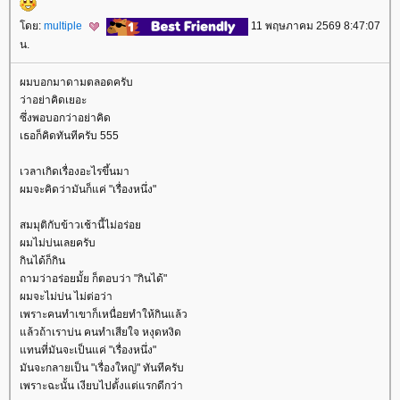
ดย:
multiple
11 พฤษภาคม 2569 8:47:07
น.
ผมบอกมาดามตลอดครับ
ว่าอย่าคิดเยอะ
ซึ่งพอบอกว่าอย่าคิด
เธอก็คิดทันทีครับ 555
เวลาเกิดเรื่องอะไรขึ้นมา
ผมจะคิดว่ามันก็แค่ "เรื่องหนึ่ง"
สมมุติกับข้าวเช้านี้ไม่อร่อ
ผมไม่บ่นเลยครับ
กินได้ก็กิน
ถามว่าอร่อยมั้ย ก็ตอบว่า "กินได้"
ผมจะไม่บ่น ไม่ต่อว่า
เพราะคนทำเขาก็เหนื่อยทำให้กินแล้ว
ล้วถ้าเราบ่น คนทำเสียใจ หงุดหงิด
ทนที่มันจะเป็นแค่ "เรื่องหนึ่ง"
มันจะกลายเป็น "เรื่องใหญ่" ทันทีครับ
เพราะฉะนั้น เงียบไปตั้งแต่แรกดีกว่า