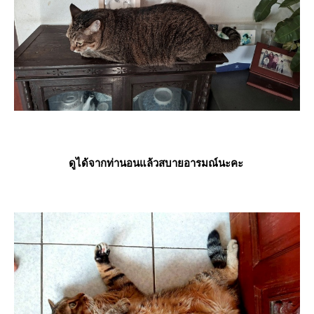
ดูได้จากท่านอนแล้วสบายอารมณ์นะคะ