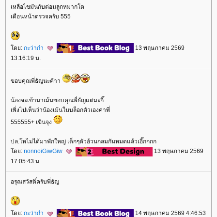
เหลือไขมันกับต่อมลูกหมากโต
เดือนหน้าตรวจครับ 555
ดย:
กะว่าก๋า
13 พฤษภาคม 2569
13:16:19 น.
ขอบคุณพี่ธัญนะค้าา
น้องจะเข้ามาเม้นขอบคุณพี่ธัญแต่มะกิ๊
เพิ่งไปเห็นว่าน้องเม้นในบล็อกตัวเองค่าพี่
555555+ เขินจุง
ปล.โหไม่ได้มาพักใหญ่ เด็กๆตัวอ้วนกลมกันหมดแล้วเอิ๊กกกก
ดย:
nonnoiGiwGiw
13 พฤษภาคม 2569
17:05:43 น.
อรุณสวัสดิ์ครับพี่ธัญ
ดย:
กะว่าก๋า
14 พฤษภาคม 2569 4:46:53