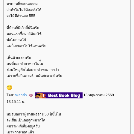
มาดามก็จะบ่นตลอด
ว่าทำไมไม่ให้เธอสั่งให้
จะได้มีส่วนลด 555
ที่บ้านก็มีเก้าอี้นั่ฉี่ครับ
ตอนแรกซื้อมาให้พ่อใช้
พ่อไม่ยอมใช้
ม่ก็เลยเอาไปใช้แทนครับ
เห็นด้วยเลยครับ
คนที่บอกทำอาหารไมเ่็น
ส่วนใหญ่คือไม่อยากทำซะมากกว่า
เพราะซื้อกินตามร้านมันสะดวกดีครับ
ดย:
กะว่าก๋า
13 พฤษภาคม 2569
13:15:11 น.
หมอบอกว่าผู้ชายพออายุ 50 ปีขึ้นไป
จะเสี่ยงเป็นต่อลูกหมากโต
ผมว่าผมก็เสี่ยงอยู่ครับ
เบาหวานรอดแล้ว