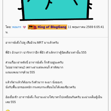
ดย:
หอมกร
11 พฤษภาคม 2569 6:05:41
น.
อาจารย์เต๊ะไปดู เสืออ้วน MRT มาแล้วครับ
พี่มิว อ้วนกว่า น่ารักกว่าอีก พี่มิว ตัวเล้กกว่าตู้นิดเดียวเท่านั้น 555
ส่วนเรื่อง ผ่าหลังนี่ อาจารย์เต๊ะ ก็กลัวอยู่นะครับ
ไม่อยากผ่าหน2 เพราะผ่าแต่ละหนก็ สาหัสมาก
ถมแพงมากๆด้วย 555
ล้วก้ผ่าแล้วก้ต้องระวังตัวมาก จะมา นั่งยองๆ
นั่งกับพื้น ยกของหนัก กระทบกระเทือนไม่ได้เลยเชียวครับ
อ้อเมื่อเช้า อาจารย์เต๊ะ ก็เอามะม่วงใส่บาตรไปเหมือนกันครับ มะม่วงเต็มตู้เย็น
เลย 555