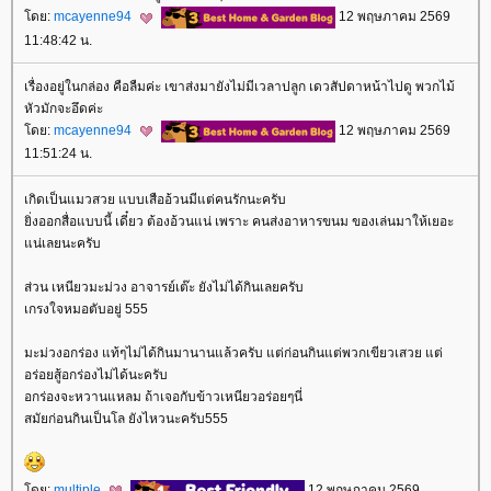
ดย:
mcayenne94
12 พฤษภาคม 2569
11:48:42 น.
เรื่องอยู่ในกล่อง คือลืมค่ะ เขาส่งมายังไม่มีเวลาปลูก เดวสัปดาหน้าไปดู พวกไม้
หัวมักจะอึดค่ะ
ดย:
mcayenne94
12 พฤษภาคม 2569
11:51:24 น.
เกิดเป็นแมวสวย แบบเสืออ้วนมีแต่คนรักนะครับ
ิ่งออกสื่อแบบนี้ เดี๋ยว ต้องอ้วนแน่ เพราะ คนส่งอาหารขนม ของเล่นมาให้เยอะ
น่เลยนะครับ
ส่วน เหนียวมะม่วง อาจารย์เต๊ะ ยังไม่ได้กินเลยครับ
เกรงใจหมอตับอยู่ 555
มะม่วงอกร่อง แท้ๆไม่ได้กินมานานแล้วครับ แต่ก่อนกินแต่พวกเขียวเสวย แต่
อร่อยสู้อกร่องไม่ได้นะครับ
อกร่องจะหวานแหลม ถ้าเจอกับข้าวเหนียวอร่อยๆนี่
สมัยก่อนกินเป็นโล ยังไหวนะครับ555
ดย:
multiple
12 พฤษภาคม 2569