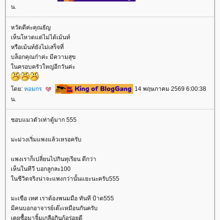
น.
หวัดดีค่ะคุณธัญ
เห็นโหวตแต่ไม่ได้เม้นท์
หรือเม้นท์ยังไม่เสร็จที่
บล็อกคุณก๋าค่ะ มีความสุข
นครอบครัวใหญ่อีกวันค่ะ
ดย:
หอมกร
14 พฤษภาคม 2569 6:00:38
น.
ชอบแมวตัวเท่าตู้มาก 555
มะม่วงเริ่มแพงแล้วเหรอครับ
พงเราก็เปลี่ยนไปกินทุเรียน ดีกว่า
เห็นในทีวี บอกลูกละ100
นชีวิตจริงน่าจะแพงกว่านั้นแยะนะครับ555
มะเขือ เทศ เราต้องพนมมือ ทันที ป้าด555
มีคนบอกอาจารย์เต๊ะเหมือนกันครับ
เคยซื้อมาจิ้มเกลือกินก้อร่อยดี