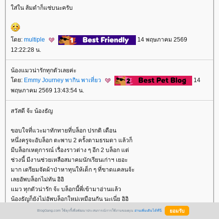
ส่ใน ส้มตำก็แซ่บนะครับ
ดย:
multiple
14 พฤษภาคม 2569
12:22:28 น.
น้องแมวน่ารักทุกตัวเลยค่ะ
ดย:
Emmy Journey พากิน พาเที่ยว
14
พฤษภาคม 2569 13:43:54 น.
สวัสดี จ้ะ น้องธัญ
ขอบใจที่แวะมาทักทายที่บล็อก ปรกติ เดือน
หนึ่งครูจะอับล็อก ตะพาบ 2 ครั้งตามธรมดา แล้วก็
มีบล็อกเหตุการณ์ เรื่องราวต่าง ๆ อีก 2 บล็อก แต่
ช่วงนี้ มีงานช่วยเหลือสมาคมนักเรียนเก่าฯ เยอะ
มาก เตรียมจัดผ้าป่าหาทุนให้เด็ก ๆ ที่ขาดแคลนจ้ะ
เลยอัพบล็อกไม่ทัน อิอิ
มว ทุกตัวน่ารัก จ้ะ บล็อกนี้พี่เข้ามาอ่านแล้ว
น้องธัญก็ยังไม่อัพบล็อกใหม่เหมือนกัน นะเนี่ย อิอิ
ดย:
อาจารย์สุวิมล
14 พฤษภาคม 2569
BlogGang.com ใช้คุกกี้เพื่อพัฒนาประสบการณ์การใช้งานของคุณ
อ่านเพิ่มเติมได้ที่นี่