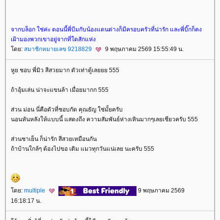
จากบล็อก ใช่ค่ะ ตอนนี้พี่บีมกับน้องแดนต่างก็มีครอบครัวที่น่ารัก และพี่บิ๊กก็คง
เฝ้ามองพวกเขาอยู่จากที่ใดสักแห่ง
ดย:
สมาชิกหมายเลข 9218829
9 พฤษภาคม 2569 15:55:49 น.
หูย ชอบ พี่มิว สีสวยมาก ตัวเท่าตู้เลยยย 555
ถ้าอุ้มเล่น น่าจะแขนล้า เมื่อยมากก 555
ส่วน ม่อน นี่คือตัวที่ชอบกัด คุณธัญ ใช่มั้ยครับ
นอนหันหลังให้แบบนี้ แสดงถึง ความสัมพันธ์ห่างเหินมากๆเลยเชียวครับ 555
ส่วนชาเย็น ก็น่ารัก สีสวยเหมือนกัน
ถ้าบ้านใกล้ๆ ต้องไปขอ เติม แมวทุกวันแน่เลย นะครับ 555
ดย:
multiple
9 พฤษภาคม 2569
16:18:17 น.