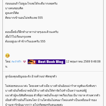
ก่อนนอนถ้าไม่ดูอะไรเลยได้จะดีมากเลยครับ
บางคนชอบคิด
ดูละครก็คิด
คิดมากเข้านอนไม่หลับเลย 555
ตอนนี้หมิงก็ฝึกทำอาหารง่ายๆเองแล้วนะครับ
เผื่อไว้ไปเรียนกรุงเทพ
ต้องอยู่เอง ทำข้ากวินเองครับ 555
ดย:
กะว่าก๋า
12 พฤษภาคม 2569 9:48:08
น.
ลูกน้องคุณธัญเยอะจัง อ้วนท้วนน่าฟัดทุกตัว
ไม่ค่อยชอบแมวค่ะ โดยเฉพาะตัวเมีย บางตัวมันอ้อนน่ารำคาญพันแข้งพันขา
บางตัวมันก็หยิ่งน่าหมั่นไส้ บางตัวมันให้ท่าจัดไปทำเป็นหว่านเสน่ห์ผู้
มวตัวผู้จะนิสัยดีหน่อย ตัวที่สุภาพมันก็จะสุภาพเรียบร้อย มีมารยาท ส่วนพวกตัว
เมียตัวที่ร้ายมันก็ไม่สนโลก บ้านใครฉันไม่สนมาใหม่แต่ทำเป็นเหมือนเจ้าของ
บ้านเขารักฉันมากกว่า ดูไปจริตพอๆกับคนเลยค่ะ