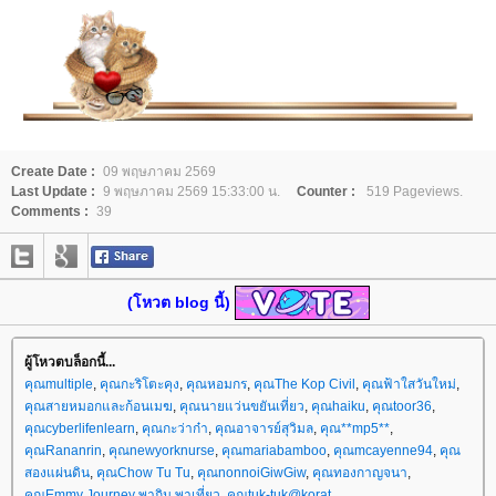
Create Date :
09 พฤษภาคม 2569
Last Update :
9 พฤษภาคม 2569 15:33:00 น.
Counter :
519 Pageviews.
Comments :
39
(โหวต blog นี้)
ผู้โหวตบล็อกนี้...
คุณmultiple
,
คุณกะริโตะคุง
,
คุณหอมกร
,
คุณThe Kop Civil
,
คุณฟ้าใสวันใหม่
,
คุณสายหมอกและก้อนเมฆ
,
คุณนายแว่นขยันเที่ยว
,
คุณhaiku
,
คุณtoor36
,
คุณcyberlifenlearn
,
คุณกะว่าก๋า
,
คุณอาจารย์สุวิมล
,
คุณ**mp5**
,
คุณRananrin
,
คุณnewyorknurse
,
คุณmariabamboo
,
คุณmcayenne94
,
คุณ
สองแผ่นดิน
,
คุณChow Tu Tu
,
คุณnonnoiGiwGiw
,
คุณทองกาญจนา
,
คุณEmmy Journey พากิน พาเที่ยว
,
คุณtuk-tuk@korat