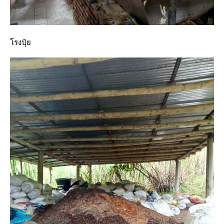
รงปุ๋