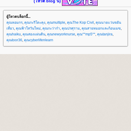
(โหวต blog นี้)
ผู้โหวตบล็อกนี้...
คุณหอมกร
,
คุณกะริโตะคุง
,
คุณmultiple
,
คุณThe Kop Civil
,
คุณนายแว่นขยัน
เที่ยว
,
คุณฟ้าใสวันใหม่
,
คุณกะว่าก๋า
,
คุณปรศุราม
,
คุณสายหมอกและก้อนเมฆ
,
คุณhaiku
,
คุณสองแผ่นดิน
,
คุณnewyorknurse
,
คุณ**mp5**
,
คุณtanjira
,
คุณtoor36
,
คุณcyberlifenlearn