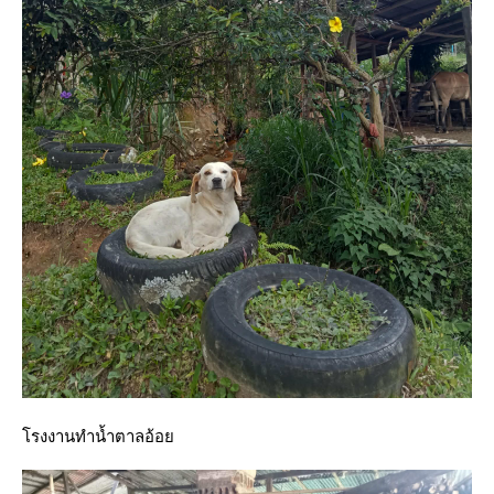
รงงานทำน้ำตาลอ้อ