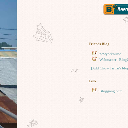
Friends Blog
newyorknurse
Webmaster - Blog
[Add Chow Tu Tu's blog
Link
Bloggang.com