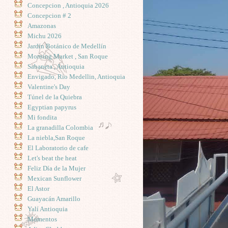
Concepcion , Antioquia 2026
Concepcion # 2
Amazonas
Michu 2026
Jardín Botánico de Medellín
Morning Market , San Roque
Sabaneta , Antioquia
Envigado, Rio Medellin, Antioquia
Valentine's Day
Túnel de la Quiebra
Egyptian papyrus
Mi fondita
La granadilla Colombia
La niebla,San Roque
El Laboratorio de cafe
Let's beat the heat
Feliz Día de la Mujer
Mexican Sunflower
El Astor
Guayacán Amarillo
Yalí Antioquia
Momentos