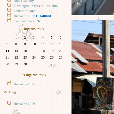
Adios Chubby
Finca Agroturistica El Recuerdo.
Tomate de Árbol
Huatakhe-2026
Copa Mundo 2026
มิถุนายน 2569
1
2
3
4
5
6
7
8
9
10
11
12
13
14
15
16
17
18
19
20
21
22
23
24
25
26
27
28
29
30
3 มิถุนายน 2569
Huatakhe-2026
All Blog
Huatakhe-2026