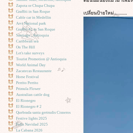
ตอนนี้มีน้องแมวมาเพิ
Zapota or Chupa Chupa
Graffiti in San Roque
เปลี่ยนป้ายใหม่...........
Cable car in Medellin
Arvi National park
Graffiti #2 in San Roque
Santiago , Antioquia
Caribbean sea
On The Hill
Let's take surveys
Tourist Promotion @ Antioquia
World Animal Day
Zacatecas Restaurante
Horse Festival
Perrito Perrito
Primula Flower
Australian cattle dog
El Rionegro
El Rionegro # 2
Quebrada santa gertrudis Cisneros
Festive lights 2025
Feliz Navidad 2025
La Cabana 2026