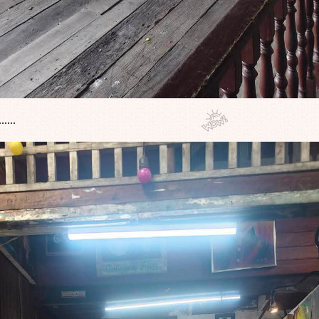
.....