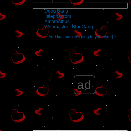
Friends' blogs
Doog Bang
littlephantom
Amaranthus
Webmaster - BlogGang
[Add katzaaclub's blog to your web]
ad