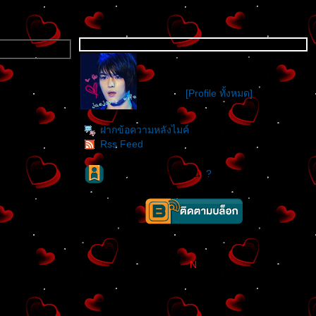
KATZYJ
katzaaclub
Location :
[Profile ทั้งหมด]
ฝากข้อความหลังไมค์
Rss Feed
ผู้ติดตามบล็อก : 1 คน [
?
]
N
[]