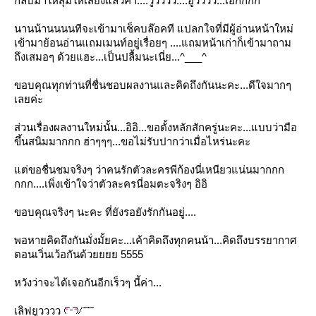
กลับมาให้สุ้มให้เสียงแล้วค่า....วู้วววว....ฮู้วววว...เอิ้กกกก
นานน้านนนนทีจะเข้ามาเช็คบล๊อคที แปลกใจที่มีผู้อ่านหน้าใหม่
เข้ามาย้อนอ่านแถมเมนท์อยู่เรื่อยๆ ....แถมหน้าเก่าก็เข้ามาถาม
ถึงเสมอๆ ด้วยแฮะ...เป็นปลื้มนะเนี่ย...^___^
ขอบคุณทุกท่านที่ชื่นชอบผลงานและคิดถึงกันนะคะ...ดีใจมากๆ
เลยค่ะ
ส่วนเรื่องผลงานใหม่นั้น...อิอิ...ขอตั้งหลักสักครู่นะคะ...แบบว่ามือ
ขึ้นสนิมมากกก ฮ่าๆๆๆ...ขอไม่รับปากว่าเมื่อไหร่นะคะ
ต่ขอชื่นชมจริงๆ ว่าคนรักตัวละครพีก้องนี่เหนียวแน่นมากกก
กกก....เพิ่งเข้าใจว่าตัวละครนี่อมตะจริงๆ อิอิ
ขอบคุณจริงๆ นะคะ ที่ยังรอยังรักกันอยู่....
พอหายคิดถึงกันมั่งมั้ยคะ...เค้าคิดถึงทุกคนน้า...คิดถึงบรรยากาศ
ตอนเวิ่นเว้อกันด้วยยยย 5555
หวังว่าจะได้เจอกันอีกเร็วๆ นี้ค่า...
เลิฟยูวววว