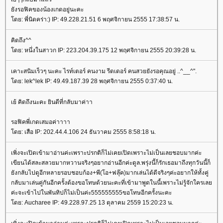
ังรอฟิคของน้องเกดอยู่นะคะ
ดย: พี่นิดคร่า:) IP: 49.228.21.51 6 พฤศจิกายน 2555 17:38:57 น.
คิดถึง^^
ดย: หนึ่งในสาวก IP: 223.204.39.175 12 พฤศจิกายน 2555 20:39:28 น.
เคาะสนิมเร็วๆ นะคะ ไรท์เตอร์ คนงาม รีดเดอร์ คนสวยยังรอคุณอยู่ ..^__^".
ดย: lek^lek IP: 49.49.187.39 28 พฤศจิกายน 2555 0:37:40 น.
เย้ คิดถึงนะคะ ยินดีที่กลับมาค่าา
รอฟิคพี่เกดเสมอค่าาาา
ดย: เสือ IP: 202.44.4.106 24 ธันวาคม 2555 8:58:18 น.
เพิ่งจะเปิดเข้ามาอ่านค่ะเพราะปรกติก็ไม่เคยเปิดเพราะไม่เป็นเลยชอบมากค่ะ
เขียนได้สละสลวยมากหวานจริงๆอยากอ่านอีกค่ะดูล.พรุ่งนี้ก็รักเธอมาถึงทุกวันนี้ก็
ังกลับไปดูอีกหลายรอบชอบก้อง+พี(โอ+ฟลุ๊ค)มากเล่นได้ดีจริงๆค่ะอยากให้ทั้งคู่
กลับมาเล่นคู่กันอีกครั้งต้องขอโทษด้วยนะคะที่เข้ามาพูดในนี้เพราะไม่รู้จักใครเล
ค่ะจะเข้าไปในพันทิปก็ไม่เป็นค่ะ555555555ขอโทษอีกครั้งนะคะ
ดย: Aucharee IP: 49.228.97.25 13 ตุลาคม 2559 15:20:23 น.