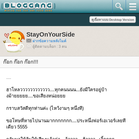
StayOnYourSide
ฝากข้อความหลังไมค์
ผู้ติดตามบล็อก : 3 คน
ก๊อก ก๊อก ก๊อก!!!
....
ฮาโหลวววววววววววว....ทุกคนนนน...ยังมีใครอยู่บ้า
งม้ายยยยย....ขอเสียงหน่อ
กราบสวัสดีทุกท่านค่ะ (ไหว้งามๆ หนึ่งที)
ขอโทษที่หายไปนานมากกกกกกก....ประหนึ่งฟอร์เอเวอร์เลยที
เดียว 5555