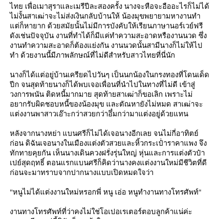
ไทย เพื่อเมาสุราและเมรีปีละสองครั้ง นางจะหือจะอืออะไรก็ไม่ได้
ไม่งั้นสาเฒ่าจะไม่ส่งเงินกลับบ้านให้ น้องมุขพยายามหางานทำ
ต่ก็หายาก ด้วยสมัยนั้นไม่มีการบังคับให้เรียนภาษานอร์เวย์ฟรี
ดังเช่นปัจจุบัน งานที่ทำได้ก็มีแค่ทำความสะอาดหรืองานนวด ซึ่ง
งานทำความสะอาดก็ต้องแย่งกัน งานนวดนั้นสามีนางก็ไม่ให้ไป
ทำ ด้วยงานนี้มีภาพลักษณ์ที่ไม่ดีสำหรับสาวไทยที่นี่นัก
นางก็ได้แต่อยู่บ้านเครียดไปวันๆ เป็นนกน้องในกรงทองที่โดนเด็ด
ปีก จนสุดท้ายนางก็ได้พบเจอเพื่อนที่นำไปในทางที่ไม่ดี เข้าสู่
วงการพนัน ติดหนี้มากมาย สุดท้ายสาเฒ่าก็ขอเลิก เพราะไม่
อยากรับผิดชอบหนี้ของน้องมุข และตัณหายังไม่หมด สาเฒ่าจะ
ต่งงานพาสาวเอ๊าะกว่าสวยกว่าอึ๋มกว่ามาแต่งอยู่ด้วยแทน
หลังจากนางหย่า แบนศรีก็ไม่ได้เจอนางอีกเลย จนไม่กี่อาทิตย์
ก่อน ดิฉันเจอนางในเมืองแต่งตัวสวยและหิ้วกระเป๋่าราคาแพง จึง
ทักทายคุยกัน เห็นนางเดินควงฝรั่งรุ่นใหญ่ หุ่นและการแต่งตัวป๋า
เปย์สุดฤทธิ์ ตอนแรกแบนศรีก็คิดว่านางคงแต่งงานใหม่มีชีวิตที่ดี
ก่อนจะมาทราบจากปากนางแบบเปิดหมดใจว่า
"หนูไม่ได้แต่งงานใหม่หรอกพี่ หนู เอ่อ หนูทำงานทางโทรศัพท์"
งานทางโทรศัพท์ที่ว่าคงไม่ใช่โอเปอเรเตอร์ตอบลูกค้าแน่ค่ะ