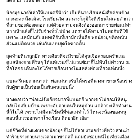
ลัดฟ้ามาเป็นมาดามทันที
น้องมุขนางก็เล่าให้แบนศรีฟังว่า เดิมทีนางเรียนหนังสือค่อนข้าง
เก่งนะคะ ถึงแม้จะโรงเรียนวัด แต่นางก็ภูมิใจที่เรียนไม่เคยต่ำกว่า
ที่สามของห้องตลอด แต่ด้วยความจนจึงต้องออกมาช่วยพ่อแม่ทำ
นา หน้าแล้งก็ไปรับจ้างทั่วไปบ้าง แต่รายได้หามาไม่พอกับที่ใช้
เพราะ...เหมือนกับแพทเทิร์นที่เรามักเห็นคือ พ่อน้องมุขติดพนัน
ส่วนแม่ติดหวย เล่นกันแบบสุดใจขาดดิ้น
สุดท้ายที่นาถูกยึด ทางเดียวที่จะมีรายได้จุนเจือครอบครัวและ
ดูแลน้องชายที่วันๆ ได้แต่แวนซ์ไปแวนซ์มาก็ไม่พ้นไปทำงาน ณ
ที่อโคจร เต้นอะโกโก้ขายเรือนร่างในแหล่งท่องเที่ยวแห่งหนึ่ง
บนศรีเคยถามนางว่า พ่อแม่นางรับได้หรอที่นางมาขายเรือนร่าง
กับผู้ชายเป็นร้อยเป็นพันคนแบบนี้?
นางตอบว่า "พ่อแม่รังเกียจมากพี่แบนศรี พวกเขาไม่ยอมให้หนู
กลับไปเยี่ยมบ้าน เพราะอับอายคนในหมู่บ้าน แต่ถ้าจะเลิกทำงาน
นี้ก็ไม่ได้ เพราะไม่มีคนใช้หนี้ที่พ่อแม่ทำไว้ ไหนจะน้องของหนู
ตอนนี้เกเรออกจากโรงเรียน ติดยาอีก เฮ้อ"
ต่ชีวิตที่ต่างแดนของน้องมุขก็ไม่ได้สวยงามอย่างที่หวัง สาเฒ่า
ทำร้ายร่างกายนางเวลาเมาขาดสติ แถมยังชอบหนีไปเที่ยวเมือง