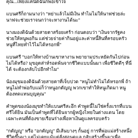
คุณ...เพียงแค่นี้ดิฉันก็พอเข้าใจ
บนศรีก็ถามนางว่า "หย่าแล้วไม่มีเงิน ทำไมไม่ให้นาฟช่วยล่ะ
นาฟจะช่วยเราจนกว่าจะหางานได้นะ"
นางมองดิฉันด้วยสายตาสร้อยเศร้า ก่อนตอบว่า "เงินจากรัฐคง
ช่วยให้หนูพอกิน แต่ช่วยจ่ายค่ากินอยู่และค่าหนี้สินที่ครอบครัว
หนูที่ไทยทำไว้ไม่ได้หรอกพี่"
บนศรี "บอกให้ทางบ้านเขาหางาน พยายามประหยัดกันไปก่อน
ไม่ได้หรือ? มุขอุตส่าห์รอดพ้นจากชีวิตแบบนั้นมา เพื่อชีวิตดีๆ ที่นี่
ได้ จะต้องกลับไปอีกทำไม"
น้องมุขมองดิฉันด้วยสายตาที่เจ็บปวด "หนูไม่ทำไม่ได้หรอกพี่ ถ้า
หนูไม่ทำพ่อกับแม่ก็ว่าหนูอกตัญญู พวกเขาทำให้หนูเกิดมา หนู
ต้องทดแทนบุญคุณ"
คำพูดของน้องมุขทำให้แบนศรีสะอึก คำพูดนี้ไม่ใช่ครั้งแรกที่แบน
ศรีได้ยิน มันเป็นคำพูดที่ได้ยินจากผู้หญิงไทยในต่างแดน โด
เฉพาะคนที่ต้องขายเรือนร่างเพื่อหาเงินดูแลครอบครัว
"กตัญญู" หรือ "อกตัญญู" มีเส้นบางๆ กั้นอยู่ การที่พ่อแม่สร้างหนึ่ง
ชีวิตขึ้นมา แต่ไม่เคยแม้แต่สั่งสอนดูแล กลับสร้างขึ้นมาเพื่อ