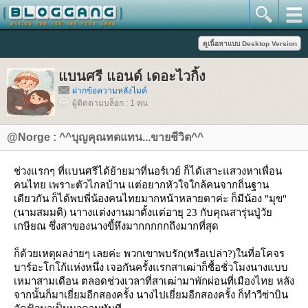
บนศรี แอนด์ เดอะไวกิ้ง
ฝากข้อความหลังไมค์
ผู้ติดตามบล็อก : 1 คน
@Norge : ^^บุญคุณทดแทน...ขายชีวิต^^
ช่วงแรกๆ
ที่แบนศรีได้ย้ายมาที่นอร์เวย์ ก็ได้เสาะแสวงหาเพื่อน
คนไทย เพราะตัวไกลบ้าน แต่อยากหัวใจใกล้คนจากถิ่นฐาน
เดียวกัน ก็ได้พบพี่น้องคนไทยมากหน้าหลายตาค่ะ ก็มีน้อง "มุข"
(นามสมมติ) นาางแต่งงานมาตั้งแต่อายุ 23 กับคุณสารุ่นปู่วั
เกษียณ ซึ่งสาของนางขี้หึงมากกกกกถึงมากที่สุด
ก็ด้วยเหตุผลง่ายๆ เลยค่ะ พวกเขาพบรัก(หรือเปล่า?)ในที่อโคจร
บาร์อะโกโก้แห่งหนึ่ง เจอกันครั้งแรกสาเฒ่าก็ซื้อชั่วโมงนางแบบ
เหมาสามเดือน ตลอดช่วงเวลาที่สาเฒ่ามาพักผ่อนที่เมืองไทย หลัง
จากนั้นก็มาเยี่ยมอีกสองครั้ง นางไปเยี่ยมอีกสองครั้ง ก็ทำวีซ่าบิน