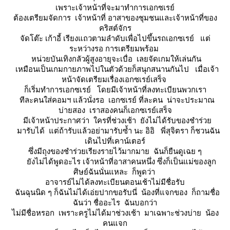
เพราะเจ้าหน้าที่จะมาทำการเอกซเรย์
ต้องเตรียมจัดการ เจ้าหน้าที่ อาสาของชุมชนและเจ้าหน้าที่ของ
คริสต์จักร
จัดโต๊ะ เก้าอี้ เรียงแถวตามลำดับเพื่อไปขึ้นรถเอกซเรย์ แต่
ระหว่างรอ การเตรียมพร้อม
หน่วยบันเทิงกลัวผู้สูงอายุจะเบื่อ เลยจัดเกมให้เล่นกัน
เหมือนเป็นเกมกายภาพไปในตัวด้วยก็สนุกสนานกันไป เมื่อเจ้า
หน้าจัดเตรียมเรื่องเอกซเรย์เสร็จ
ก็เริ่มทำการเอกซเรย์ โดยมีเจ้าหน้าที่ลงทะเบียนพวกเรา
ทีละคนใส่คอมฯ แล้วนั่งรอ เอกซเรย์ ที่ละคน น่าจะประมาณ
บ่ายสอง เราสองคนก็เอกซเรย์เสร็จ
มีเจ้าหน้าประกาศว่า ใครที่ช่วงเช้า ยังไม่ได้รับของชำร่ว
มารับได้ แต่ถ้ารับแล้วอย่ามารับซ้ำ นะ อิอิ พี่สุจิตรา ก็ชวนฉัน
เดินไปที่เคาน์เตอร์
ซึ่งมีถุงของชำร่วยเรียงรายไว้มากมาย ฉันก็ยืนดูเฉย ๆ
ังไม่ได้พูดอะไร เจ้าหน้าที่อาสาคนหนึ่ง ซึ่งก็เป็นแม่ของลูก
ศิษย์ฉันนั่นแหละ ก็พูดว่า
อาจารย์ไม่ได้ลงทะเบียนตอนเช้าไม่มีชื่อรับ
ฉันฉุนนิด ๆ ก็ฉันไม่ได้เอ่ยปากขอรับนี่ น้องที่แจกของ ก็ถามชื่อ
ฉันว่า ชื่ออะไร ฉันบอกว่า
ไม่มีชื่อหรอก เพราะครูไม่ได้มาช่วงเช้า มาเฉพาะช่วงบ่าย น้อง
คนแจก