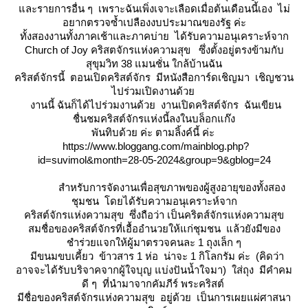
ละรายการอื่น ๆ เพราะฉันเพิ่งเจาะเลือดเมื่อต้นเดือนนี้เอง ไม่
อยากตรวจซ้ำเปลืองงบประมาณของรัฐ ค่ะ
ทั้งสองงานทั้งภาคเช้าและภาคบ่าย ได้รับความอนุเคราะห์จาก
Church of Joy คริสตจักรแห่งความสุข ซึ่งตั้งอยู่ตรงข้ามกับ
สุขุมวิท 38 แมนชั่น ใกล้บ้านฉัน
คริสต์จักรนี้ ตอนเปิดคริสต์จักร มีหนังสือการ์ดเชิญมา เชิญชวน
ไปร่วมเปิดงานด้ว
งานนี้ ฉันก็ได้ไปร่วมงานด้วย งานเปิดคริสต์จักร ฉันเขียน
ชื่นชมคริสต์จักรแห่งนี้ลงในบล็อกแก๊ง
พันทิบด้วย ค่ะ ตามลิ้งค์นี้ ค่ะ
https://www.bloggang.com/mainblog.php?
id=suvimol&month=28-05-2024&group=9&gblog=24
สำหรับการจัดงานเพื่อสุขภาพของผู้สูงอายุของทั้งสอง
ชุมชน โดยได้รับความอนุเคราะห์จาก
คริสต์จักรแห่งความสุข ซึ่งถือว่า เป็นคริตส์จักรแห่งความสุข
สมชื่อของคริสต์จักรที่เอื้ออำนวยให้แก่ชุมชน แล้วยังมีของ
ชำร่วยแจกให้ผู้มาตรวจคนละ 1 ถุงเล็ก ๆ
มีขนมขบเคี้ยว ข้าวสาร 1 ห่อ น่าจะ 1 กิโลกรัม ค่ะ (คิดว่า
อาจจะได้รับบริจาคจากผู้ใจบุญ แบ่งปันน้ำใจมา) ใส่ถุง มีคำคม
ดี ๆ ที่นำมาจากคัมภีร์ พระคริสต์
มีชื่อของคริสต์จักรแห่งความสุข อยู่ด้วย เป็นการเผยแผ่ศาสนา