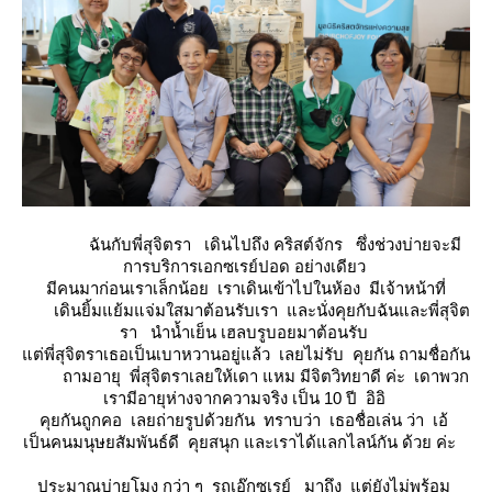
ฉันกับพี่สุจิตรา เดินไปถึง คริสต์จักร ซึ่งช่วงบ่ายจะมี
การบริการเอกซเรย์ปอด อย่างเดียว
มีคนมาก่อนเราเล็กน้อย เราเดินเข้าไปในห้อง มีเจ้าหน้าที่
เดินยิ้มแย้มแจ่มใสมาต้อนรับเรา และนั่งคุยกับฉันและพี่สุจิต
รา นำน้ำเย็น เฮลบรูบอยมาต้อนรับ
ต่พี่สุจิตราเธอเป็นเบาหวานอยู่แล้ว เลยไม่รับ คุยกัน ถามชื่อกัน
ถามอายุ พี่สุจิตราเลยให้เดา แหม มีจิตวิทยาดี ค่ะ เดาพวก
เรามีอายุห่างจากความจริง เป็น 10 ปี อิอิ
คุยกันถูกคอ เลยถ่ายรูปด้วยกัน ทราบว่า เธอชื่อเล่น ว่า เอ้
เป็นคนมนุษยสัมพันธ์ดี คุยสนุก และเราได้แลกไลน์กัน ด้วย ค่ะ
ประมาณบ่ายโมง กว่า ๆ รถเอ๊กซเรย์ มาถึง แต่ยังไม่พร้อม