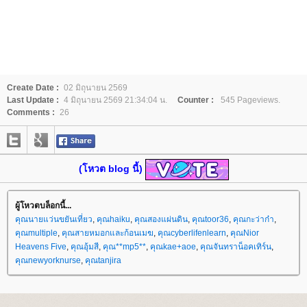
Create Date :
02 มิถุนายน 2569
Last Update :
4 มิถุนายน 2569 21:34:04 น.
Counter :
545 Pageviews.
Comments :
26
(โหวต blog นี้)
ผู้โหวตบล็อกนี้...
คุณนายแว่นขยันเที่ยว
,
คุณhaiku
,
คุณสองแผ่นดิน
,
คุณtoor36
,
คุณกะว่าก๋า
,
คุณmultiple
,
คุณสายหมอกและก้อนเมฆ
,
คุณcyberlifenlearn
,
คุณNior
Heavens Five
,
คุณอุ้มสี
,
คุณ**mp5**
,
คุณkae+aoe
,
คุณจันทราน็อคเทิร์น
,
คุณnewyorknurse
,
คุณtanjira