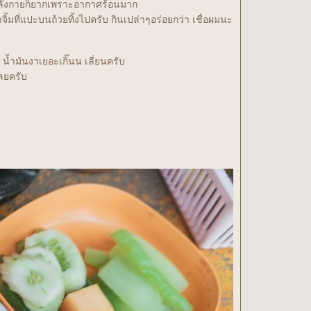
กกำลังกายก็ยากเพราะอากาศร้อนมาก
ิ้มที่แปะบนถ้วยทิ้งไปครับ กินเปล่าๆอร่อยกว่า เชื่อผมนะ
้ำมันงาเยอะเกิ๊นน เลี่ยนครับ
ลยครับ