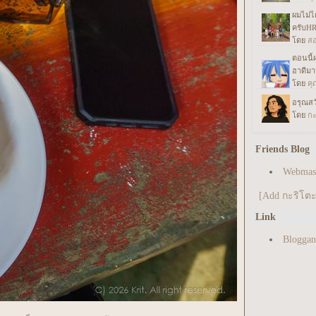
Friends Blog
Webmast
[Add กะริโตะค
Link
Blogga