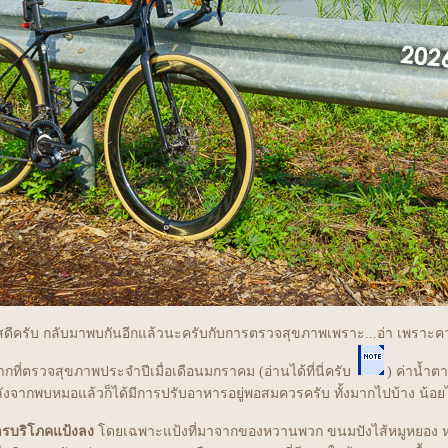
สดีครับ กลับมาพบกันอีกแล้วนะครับกับการตรวจสุขภาพเพราะ...อ่า เพราะคว
ากที่ตรวจสุขภาพประจำปีเมื่อเดือนมกราคม (อ่านได้ที่นี่ครับ
) ค่าน้ำต
ังจากพบหมอแล้วก็ได้มีการปรับอาหารอยู่พอสมควรครับ ทั้งมากไปบ้าง น้อยไปบ้
ารบริโภคแป้งลง
ดยเฉพาะแป้งที่มาจากของหวานพวก ขนมปังไส้หมูหยอง หร