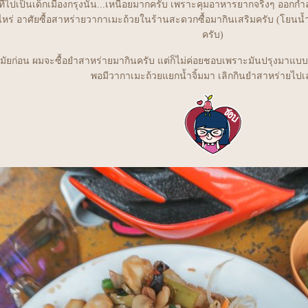
ทื่ไปเป็นเด็กเมืองกรุงนั้น...เหนื่อยมากครับ เพราะคุมอาหารยากจริงๆ ออ
าไหร่ อาศัยซื้อสาหร่ายวากาเมะถ้วยในร้านสะดวกซื้อมากินเสริมครับ (โยนน้ำจ
ครับ)
มัยก่อน ผมจะซื้อยำสาหร่ายมากินครับ แต่ก็ไม่ค่อยชอบเพราะมันปรุงมาแบบ น
พอมีวากาเมะถ้วยแยกน้ำจิ้มมา เลิกกินยำสาหร่ายไปเ