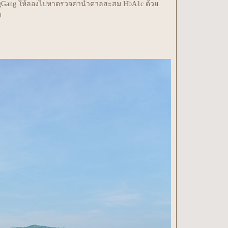
 BlogGang ให้ลองไปหาตรวจค่าน้ำตาลสะสม HbA1c ด้ว
บ