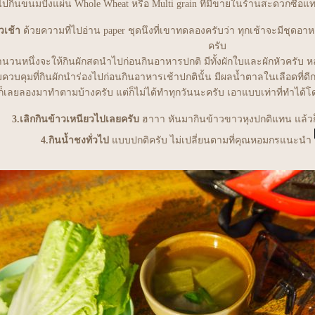
กินขนมปังแผ่น Whole Wheat หรือ Multi grain ที่มีขายในร้านสะดวกซื้อแทน 
วเช้า
ด้วยความที่ไปอ่าน paper ชุดนึงที่เขาทดลองครับว่า ทุกเช้าจะมีชุดอา
ครับ
นวนหนึ่งจะให้กินผักสดนำไปก่อนกินอาหารปกติ มีทั้งผักใบและผักหัวครับ ห
มควบคุมที่กินผักนำร่องไปก่อนกินอาหารเช้าปกตินั้น มีผลน้ำตาลในเลือดที่ดีกว
็เลยลองมาทำตามบ้างครับ แต่ก็ไม่ได้ทำทุกวันนะครับ เอาแบบเท่าที่ทำได้โด
3.เลิกกินข้าวเหนียวไปเลยครับ
ฮาาา หันมากินข้าวขาวหุงปกติแทน แล้วก
4.กินน้ำชงทั่วไป
บบปกติครับ ไม่เปลี่ยนตามที่คุณหอมกรแนะนำ