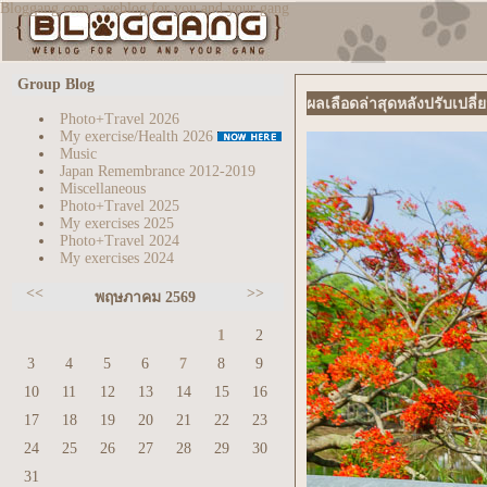
Bloggang.com : weblog for you and your gang
Group Blog
ผลเลือดล่าสุดหลังปรับเปลี
Photo+Travel 2026
My exercise/Health 2026
Music
Japan Remembrance 2012-2019
Miscellaneous
Photo+Travel 2025
My exercises 2025
Photo+Travel 2024
My exercises 2024
<<
>>
พฤษภาคม 2569
1
2
3
4
5
6
7
8
9
10
11
12
13
14
15
16
17
18
19
20
21
22
23
24
25
26
27
28
29
30
31