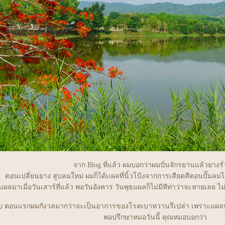
จาก Blog ที่แล้ว ผมบอกว่าผมปั่นจักรยานแล้วยางรั่ว
ตอนเปลี่ยนยาง สูบลมใหม่ ผมก็ได้เเผลที่นิ้วโป้งจากการเสียดสีตอนปั๊มลม
แผลมาเมื่อวันเสาร์ที่แล้ว พอวันอังคาร วันพุธแผลก็ไม่มีทีท่าว่าจะหายเลย ไม่
ับ ตอนแรกผมกังวลมากว่าจะเป็นอาการของโรคเบาหวานรึเปล่า เพราะแผลหายช้า
พอปรึกษาหมอวันนี้ คุณหมอบอกว่า