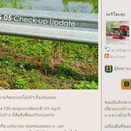
กะริโตะคุง
ฝากข้อควา
Rss Feed
ผู้ติดตามบ
ามวิตก(แบบไม่เข้าเรื่อง)ของผม
ชอบปั่นจักรยา
าล FBS ผมสูงแบบผิดปกติ 101 mg/dl
เที่ยวแถวๆบ้าน
าง นี่คือสิ่งที่ผมปรับปรุงครับ
วะคาเฟ่ไปเรื่
ือ coffee bun ของชอบตอนแวะ cafe
เครื่องดื่มที่ชอบ