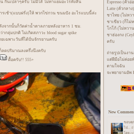
กินเปล่าๆครับ ไม่มีไส้ ไม่ทาแยมอะไรทั้งสิ้น
Espresso (คั่วอ่
Latte (คั่วกลาง
หารเช้า(แบบฝรั่ง)ให้ พวกไข่กวน ขนมปัง อะไรแบบนี้ล่ะ
ชาไทย (ไม่หว
ชาเขียว (ก็ไม่
ลังจากนั้นก็วัดค่าน้ำตาลภายหลังอาหาร 1 ชม.
กโก้ (ไม่หวา
่ากลุ่มปกติ ไม่เกิดสภาวะ blood sugar spike
ชาฮ่องกง (Ceyl
ยเฉพาะวันที่ได้ปั่นจักรยานครับ
ครับ
็ลดปริมาณลงครึ่งนึงครับ
ถ่ายรูปเป็นงาน
ต่ฝีมือไม่ค่อย
ดื้อครับ!! 555+
ตามใจฉัน
จะพยายามอัพ B
New Commen