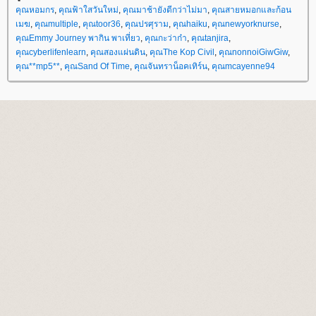
คุณหอมกร
,
คุณฟ้าใสวันใหม่
,
คุณมาช้ายังดีกว่าไม่มา
,
คุณสายหมอกและก้อน
เมฆ
,
คุณmultiple
,
คุณtoor36
,
คุณปรศุราม
,
คุณhaiku
,
คุณnewyorknurse
,
คุณEmmy Journey พากิน พาเที่ยว
,
คุณกะว่าก๋า
,
คุณtanjira
,
คุณcyberlifenlearn
,
คุณสองแผ่นดิน
,
คุณThe Kop Civil
,
คุณnonnoiGiwGiw
,
คุณ**mp5**
,
คุณSand Of Time
,
คุณจันทราน็อคเทิร์น
,
คุณmcayenne94