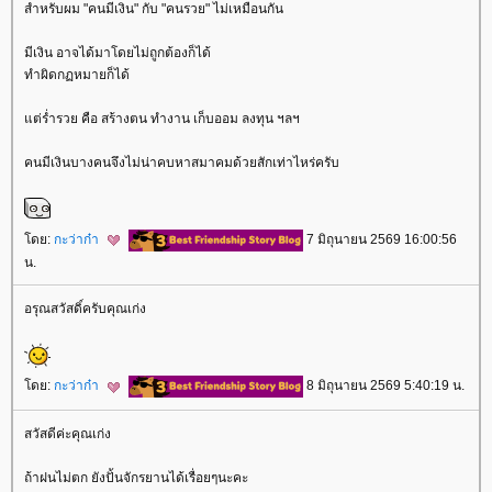
สำหรับผม "คนมีเงิน" กับ "คนรวย" ไม่เหมือนกัน
มีเงิน อาจได้มาโดยไม่ถูกต้องก็ได้
ทำผิดกฏหมายก็ได้
ต่ร่ำรวย คือ สร้างตน ทำงาน เก็บออม ลงทุน ฯลฯ
คนมีเงินบางคนจึงไม่น่าคบหาสมาคมด้วยสักเท่าไหร่ครับ
ดย:
กะว่าก๋า
7 มิถุนายน 2569 16:00:56
น.
อรุณสวัสดิ์ครับคุณเก่ง
ดย:
กะว่าก๋า
8 มิถุนายน 2569 5:40:19 น.
สวัสดีค่ะคุณเก่ง
ถ้าฝนไม่ตก ยังปั้นจักรยานได้เรื่อยๆนะคะ