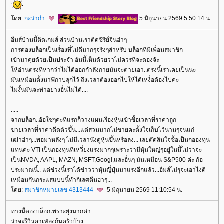
ดย:
กะว่าก๋า
5 มิถุนายน 2569 5:50:14 น.
อืมส์บ้านนี้ติดเกมส์ ส่วนบ้านเราติดซีรีย์จีนฮ่าๆ
การดองบล็อกเป็นเรื่องที่ไม่ดีมากๆจริงๆสำหรับ บล็อกที่มีเพื่อนสมาชิก
เข้ามาคุยด้วยเป็นประจำ อันนี้เห็นด้วยว่าไม่ควรที่จะดองจ้ะ
ห้อ่านตรงที่หากว่าไม่ได้ออกกำลังกายมันจะตายเอา..ตรงนี้เราเคยเป็นนะ
มันเหมือนตั้งนาฬิกาปลุกไว้ ถึงเวลาต้องออกไปให้ได้เหงื่อต้องไปค่ะ
ไม่งั้นมันจะทำอย่างอื่นไม่ได้....
.....
จากบล็อก..อ้อใช่ๆค่ะที่แรกก็วางแผนเรื่องหุ้นเข้าซื้อเวลาที่ราคาถูก
ขายเวลาที่ราคาดีดตัวขึ้น...แต่ส่วนมากไม่ขายคะตั้งใจเก็บไว้นานๆจนแก่
เฒ่าฮ่าๆ...พอมาหลังๆ ไม่มีเวลานั่งดูหุ้นขึ้นหรือลง... เลยตัดสินใจซื้อเป็นกอองทุน
ทนค่ะ VTI เป็นกองทุนที่เหวี่ยงแรงมากๆเพราะว่ามีหุ้นใหญ่ๆอยู่ในนี้ไม่ว่าจะ
เป็นNVDA, AAPL, MAZN, MSFT,Googl,และอื่นๆ มันเหมือน S&P500 ค่ะ ก้อ
ประมาณนี้.. แต่ช่วงนี้เราได้ข่าวว่าหุ้นญี่ปุ่นมาแรงอีกแล้ว...อืมส์ไม่รุจะเอาไงดี
เหมือนกันกระแสแบบนี้ทำกิเลศตื่นฮ่าๆ...
ดย:
สมาชิกหมายเลข 4313444
5 มิถุนายน 2569 11:10:54 น.
ทางนี้ดองบล็อกเพราะยุ่งมากค่า
ว่าจะรีวิวคาเฟ่ลงก้นครัวบ้าง