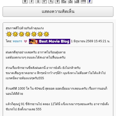
สุขภาพดีไปด้วยกันจ้าคุณเก่ง
ดย:
หอมกร
1 มิถุนายน 2569 15:45:21 น.
ฝนตกดีทุกอย่างเลยครับ อากาศไม่ร้อนฝุ่นหา
ต่ต้องตกแรงๆ ถนนจะได้สะอาดไม่ลื่นนะครับ
ส่วนเรื่องจักรยานขี่หลังฝนตกนี่ อาจารย์เต๊ะ ยังไม่กล้าครับ
ขนาดเสือภูเขาดอกยาง ลึกๆหน้ากว้างๆนี่ถ้า มุมจังหวะไม่ดีองศาไม่ได้แล้วไป
เบรคนี่หงายท้องแน่ๆครับ555
ส้วนสถิติ 1000 โล ใน 40ชมนี่ สุดยอด ยอดเยี่ยมมากเลยนะครับ เรื่องการนอนก็
นอนได้ดีด้ว
ล้วก็คุณปู่ 91 ขี่จักรยานไป คลอง 12ได้นี่ แข็งแรงมากๆเลยนะครับ อาจารย์เต๊ะ
ขับรถไป ยังตั้งนานเลย 555