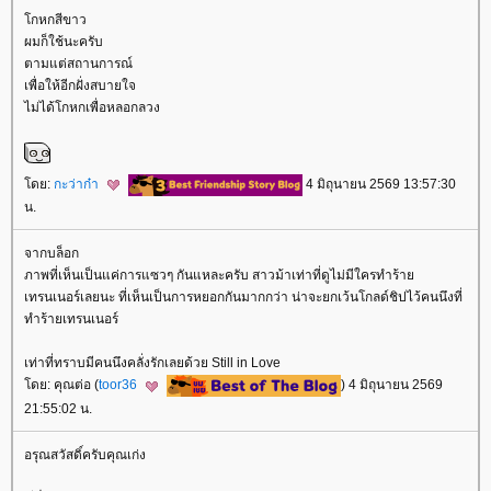
กหกสีขาว
ผมก็ใช้นะครับ
ตามแต่สถานการณ์
เพื่อให้อีกฝั่งสบายใจ
ไม่ได้โกหกเพื่อหลอกลวง
ดย:
กะว่าก๋า
4 มิถุนายน 2569 13:57:30
น.
จากบล็อก
ภาพที่เห็นเป็นแค่การแซวๆ กันแหละครับ สาวม้าเท่าที่ดูไม่มีใครทำร้า
เทรนเนอร์เลยนะ ที่เห็นเป็นการหยอกกันมากกว่า น่าจะยกเว้นโกลด์ชิปไว้คนนึงที่
ทำร้ายเทรนเนอร์
เท่าที่ทราบมีคนนึงคลั่งรักเลยด้วย Still in Love
ดย: คุณต่อ (
toor36
) 4 มิถุนายน 2569
21:55:02 น.
อรุณสวัสดิ์ครับคุณเก่ง