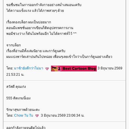
ขอชื่นชมในการออกกำลังกายอย่างสม่ำเสมอนะครับ
ได้ความแข็งแรง แล้วได้ภาพสวยๆ ด้ว
เรื่องดองบล็อก ผมเป็นบ่อยมาก
ตอนมีแพชชั่นอยากเขียนก็ติดอุปสรรคการงาน
พอมีช่วงว่าง ก็ดันไม่พร้อมอีก ไม่ได้ดราฟท์ไว้ ^^
จากบล็อก
เรื่องที่อ่านมีทั้งเล่มนิยาย และการ์ตูนครับ
ผมแบ่งพาร์ตเล่าปนกันไปหน่อย เพื่อนๆเลยเข้าใจว่าเป็นการ์ตูนอย่างเดียว
ดย:
มาช้ายังดีกว่าไม่มา
3 มิถุนายน 2569
21:53:21 น.
สวัสดี คุณเก่ง
555 ติดเกมนี่เอง
รักษาสุขภาพด้วยนะคะ
ดย:
Chow Tu Tu
3 มิถุนายน 2569 23:06:34 น.
ออกกำลังกายจนติดไปแล้ว