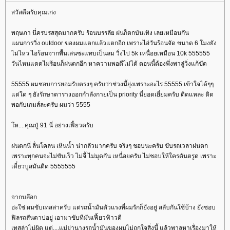
สวัสดีครับคุณเก่ง
พฤษภา นี่ครบรสสุดมากครับ ร้อนบรรลัย ฝนก็ตกบันเทิง เลยเหมือนกัน
ผนการวิ่ง outdoor ของผมแตกแล้วแตกอีก เพราะไอ่วันร้อนจัด ขนาด 6 โมงยัง
ไม่ไหว ไอร้อนจากพื้นเล่นซะแทบเป็นลม วิ่งไป 5k เหนื่อยเหมือน 10k 555555
วันไหนแดดไม่ร้อนก็ฝนตกอีก หาความพอดีไม่ได้ ตอนนี้ต้องพึ่งพาลู่วิ่งแก้ขัด
55555 ผมชอบการยอมรับตรงๆ ครับว่าช่วงนี้ยุ่งเพราะอะไร 55555 เข้าใจได้ๆๆ
ต่ใด ๆ ยังรักษาตารางออกกำลังกายเป็น priority นี่ยอดเยี่ยมครับ ติดแหละ ติด
พอกับเกมส์ละครับ ผมว่า 5555
ห....คุณปู่ 91 นี่ อย่างเฟี้ยวครับ
ฝนตกนี่ ลื่นโคลน เหินน้ำ น่ากลัวมากครับ จริงๆ ชอบนะครับ ขับรถเวลาฝนตก
เพราะทุกคนจะไม่ขับเร็ว ไม่จี้ ไม่มุดกัน เหนื่อยครับ ไม่ชอบให้ใครดันตรูด เพราะ
เดี๋ยวบูสมันติด 5555555
จากบล๊อก
อ่ะใช่ ผมขับเทสล่าครับ แต่รถน้ำมันตัวแรงที่ผมรักก็ยังอยู่ สลับกันใช้บ้าง ยังชอบ
ฟิลรถสันดาปอยู่ เอามาขับทีมันเฟี้ยวฟ้าวดี
เทสล่าไม่ผิด แต่....แม่ย่านางรถน้ำมันของผมไม่ถูกใจสิ่งนี้ แล้วพาลหาเรื่องมาให้