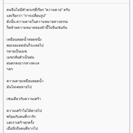
คนจีนไม่มีคำตรงๆที่เรียก "ความตาย" ครับ
ต่เรียกว่า "การเปลี่ยนรูป"
ดังนั้น ความตายในความหมายทางธรรม
ก็คล้ายความหมายของคำนี้ในจีนเช่นกัน
เหมือนหยดน้ำหยดหนึ่ง
พอเจอแดดมันก็ระเหยไป
กลายเป็นเมฆ
เมฆกลั่นตัวเป็นฝน
ฝนตกลงมากลางทะเล
ฯลฯ
ความตายเหมือนหยดน้ำ
มันไม่เคยหายไป
เช่นเดียวกับความเศร้า
ความเศร้าไม่ได้ตายไป
พร้อมกับคนที่เรารัก
ต่เราเศร้าทุกครั้ง
เมื่อนึกถึงคนที่จากไป