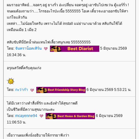
ผมรายอาทิตย์....จอดๆ อยู่ ยางรั่ว อ่ะเปลี่ยน จอดๆอยู่ เอาขับไปเซเว่น ตู้แอร์รั่ว !
จนผมต้องถามว่า.....โกรธอะไรป่ะเนี้ย 5555555 โอเค เดี๋ยวจะเอาออกขับให้สา
ก่ใจแล้วกัน
เทสล่า....ไม่น้อยใจครับ เพราะไม่ได้ install แม่ย่านางมาด้วย สลับกันใช้ได้
เหมือนเมีย 1 เมีย 2
สลับขับทีนี่ปัดน้ำฝนแทนไฟเลี้ยวสนุกเลย 555555555
ดย:
จันทราน็อคเทิร์น
5 มิถุนายน 2569
16:34:36 น.
อรุณสวัสดิ์ครับคุณเก่ง
ดย:
กะว่าก๋า
6 มิถุนายน 2569 5:53:21 น.
ได้มีเวลาว่างทำสื่งที่รัก และยังทำให้สุขภาพดี
เป็นชีวิตที่มีความสุขมากนะคะ
ดย:
mcayenne94
6 มิถุนายน 2569
11:06:53 น.
เมื่อวานผมเพิ่งนั่งอธิบายให้ภรรยาฟังว่า