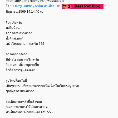
หวตเรียบร้อยค่ะ ขอให้มีสุขภาพที่ดีตลอดค่า
ดย:
Emmy Journey พากิน พาเที่ยว
2
มิถุนายน 2569 14:14:40 น.
ร้อนจริงครับ
พอไม่มีฝน
อากาศอบอ้าวมากๆ
นั่งพิมพ์เม้นท์
เหงื่อไหลออกมาเลยครับ 555
การออกกำลังกา
มีประโยชน์มากจริงๆครับ
ดยเฉพาะยิ่งอายุมากขึ้น
ิ่งดีต่อการดูแลตนเอง
รูปในบล็อกวันนี้
เป็นชุดเกราะที่เขาเอามาขายกันจริงๆในเว็บประมูลครับ
ชุดนึงราคาแพงมากๆ
ผมเห็นภาพเหล่านี้แล้วชอบ
ก็เลยเอามาแต่งให้เป็นภาพวาด
ทำเป็นภาพประกอบซะเลยครับ 555