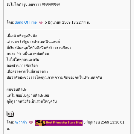
ังไม่ได้ทำรูปเลยจ้าาา 🤣🤣🤣🤣🤣
ดย:
Sand Of Time
5 มิถุนายน 2569 13:22:44 น.
เมื่อเช้าเพิ่งดูคลิปนึง
เค้าบอกว่ารัฐบาลประเทศฟินแลนด์
มีเงินสนับสนุนให้กับศิลปินที่สร้างงานศิลปะ
คนละ 7-8 หมื่นบาทต่อเดือน
ไม่ใช่ให้ทุกคนนะครับ
ต้องผ่านการคัดเลือก
เพื่อสร้างงานในที่สาธารณะ
นัยว่าศิลปะช่วยจรรโลงคุณภาพความคิดของคนในประเทศครับ
ผมชอบศิลปะ
ต่ไม่ค่อยไปดูงานศิลปะเล
ดูก็ดูจากหนังสือเป็นส่วนใหญ่ครับ
ดย:
กะว่าก๋า
5 มิถุนายน 2569 13:36:01
น.