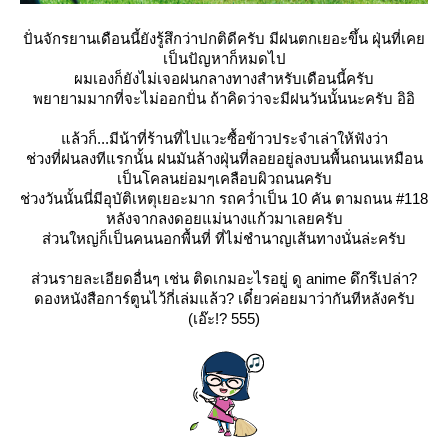
ปั่นจักรยานเดือนนี้ยังรู้สึกว่าปกติดีครับ มีฝนตกเยอะขึ้น ฝุ่นที่เค
เป็นปัญหาก็หมดไป
ผมเองก็ยังไม่เจอฝนกลางทางสำหรับเดือนนี้ครับ
พยายามมากที่จะไม่ออกปั่น ถ้าคิดว่าจะมีฝนวันนั้นนะครับ อิอิ
ล้วก็...มีน้าที่ร้านที่ไปแวะซื้อข้าวประจำเล่าให้ฟังว่า
ช่วงที่ฝนลงทีแรกนั้น ฝนมันล้างฝุ่นที่ลอยอยู่ลงบนพื้นถนนเหมือน
เป็นโคลนย่อมๆเคลือบผิวถนนครับ
ช่วงวันนั้นนี่มีอุบัติเหตุเยอะมาก รถคว่ำเป็น 10 คัน ตามถนน #118
หลังจากลงดอยแม่นางแก้วมาเลยครับ
ส่วนใหญ่ก็เป็นคนนอกพื้นที่ ที่ไม่ชำนาญเส้นทางนั่นล่ะครับ
ส่วนรายละเอียดอื่นๆ เช่น ติดเกมอะไรอยู่ ดู anime ดึกรึเปล่า?
ดองหนังสือการ์ตูนไว้กี่เล่มแล้ว? เดี๋ยวค่อยมาว่ากันทีหลังครับ
(เอ๊ะ!? 555)