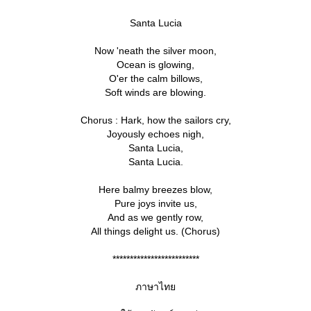
Santa Lucia
Now 'neath the silver moon,
Ocean is glowing,
O'er the calm billows,
Soft winds are blowing.
Chorus : Hark, how the sailors cry,
Joyously echoes nigh,
Santa Lucia,
Santa Lucia.
Here balmy breezes blow,
Pure joys invite us,
And as we gently row,
All things delight us. (Chorus)
*************************
ภาษาไท