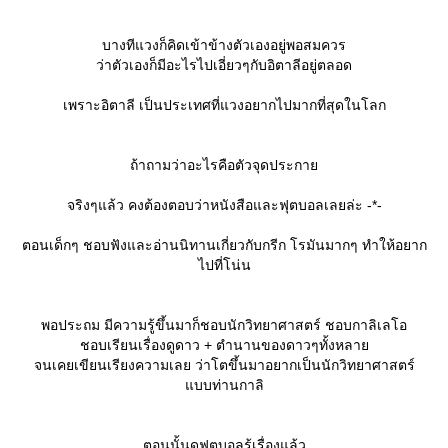
บางทีแวงก็คิดเข้าข้างตัวเองอยู่พอสมควร
ว่าตัวเองก็มีอะไรไปเอี่ยวๆกับอิตาลีอยู่ตลอด
เพราะอิตาลี เป็นประเทศที่แวงอยากไปมากที่สุดในโลก
ถ้าถามว่าอะไรคือตัวจุดประกา
จริงๆแล้ว คงต้องตอบว่าหนังสือและฟุตบอลเลยล่ะ -*-
ตอนเด็กๆ ชอบฟังและอ่านนิทานเกี่ยวกับกรีก โรมันมากๆ ทำให้อยาก
ไปที่โน่น
พอประถม มีความรู้ขึ้นมาก็ชอบนักวิทยาศาสตร์ ชอบกาลิเลโอ
ชอบเรียนเรื่องดูดาว + ตำนานของดาวๆทั้งหลา
จนเคยเขียนเรียงความเลย ว่าโตขึ้นมาอยากเป็นนักวิทยาศาสตร์
บบท่านกาลิ
ตอนนั้นดูฟุตบอลรู้เรื่องแล้ว