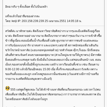
อิจฉาจริง ๆ ทั้งบล็อค ทั้งไปปั่นเหล้า
เสร็จแล้วก็อย่าลืมของฝากละ
ดย: keiji IP: 203.158.239.239 25 เมษายน 2551 14:05:18 น.
สวัสดีค่ะ มาทักทายค่ะ คิดถึงมหาวิทยาลัยศิลปากร มากๆเเละมีเเต่คิดถึงอยู่เรื่อ
มาค่ะ คิดถึงหลายอย่างมากมาย คิดถึงบรรยากาศเก่าๆของวันวาน การเข้าคิวซื้อ
ข้าวที่ยูเนี่ยน ตอนนั่งดื่มน้ำกับเพื่อนที่ cafe ดูบรรยากาศการชนช้างเเต่ละคณะ
การรับน้องแบบน่ารัก น่าสงสาร และแปลกๆ เเต่ฮาดี สภาพนักท่องเที่ยวเดินกัน
ขวักไขว่หน้ามหาลัย (แอบเจอหนุ่มหล่อด้วย) รถทัวร์จอด ตุ๊กๆ ก็เยอะ นึกถึงตอน
เดินที่ท่าพระจันทร์ คนขายตลอดฟุตบาท (ส่วนใหญ่จะขาย/ให้บูชาพระ) มีสารพัด
ิ่งตอนที่กระแสจตุคามดัง ยิ่งมีเต็มไปหมดเลยแถวนั้น เเต่ชอบเดินหน้า มธ. ตอน
เย็นๆ ของสวยๆทั้งนั้นมีทั้งถูกและเเพง แต่ถ้าเวลาเรียนมันทิ้งช่วง เช่น เรียนคาบ
9.00-12.00 เเล้วมีเรียนอีกตอบ 15.00 เนี่ย ทั้งก๊กจะชอบเดินแถววังหลัง เพราะ
ของกินทั้งเยอะเเละถูก เถลไถลดูของเเถวนั้นเช่นเคย (เว้นเเต่ช่วงมีการบ้านหรือ
รายงาน จะสถิตที่ห้องสมุดเพราะมีเเอร์)
555 เเต่พูดก็พูดเหอะ ไม่ได้เข้าข้างมหาลัยที่ตนเรียนหรอกน่ะ เเต่เวลาไปพบ
เพื่อนที่มหาลัยอื่น (ไม่ได้เป็นทุกมหาลัยหรอกนะ) เราว่าบรรยากาศและสภาพ มัน
ไม่เหมือนมหาลัยยังไงมันบอกไม่ถูก