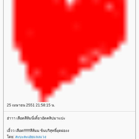
25 เมษายน 2551 21:58:15 น.
ฮ่าาา เลือดสีส้มนี่เดี๋ยวอัดคลิปมาแปะ
เอิ้วว เลือด!!!!!!!สีส้มม ข้นบริสุทธิ์ผุดผ่องง
ดย:
สะบะละเฮ่ยแจงแวง