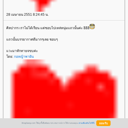
28 เมษายน 2551 8:24:45 น.
ศิลปากร เราไม่ได้เรียน แต่ชอบไปเหล่หนุ่มแถวนั้นค่ะ อิอิอิ
ถวนั้นบรรยากาศดีมากๆเลย ชอบๆ
วะมาทักทายจขบค่ะ
ดย:
กอหญ้าพาฝัน
BlogGang.com ใช้คุกกี้เพื่อพัฒนาประสบการณ์การใช้งานของคุณ
อ่านเพิ่มเติมได้ที่นี่