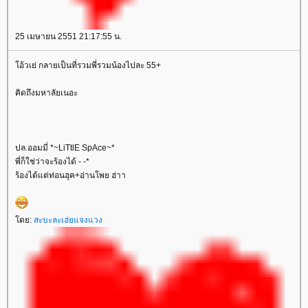
25 เมษายน 2551 21:17:55 น.
อ้วเย่ กลายเป็นที่รวมพี่รวมน้องไปละ 55+
คิดถึงมหาลัยเนอะ
ปล.ออมมี่ *~LiTtlE SpAce~*
พี่ก็ใช่ว่าจะร้องได้ - -*
ร้องได้แต่ท่อนฮุค+อ่านโพย ฮ่าา
ดย:
สะบะละเฮ่ยแจงแวง