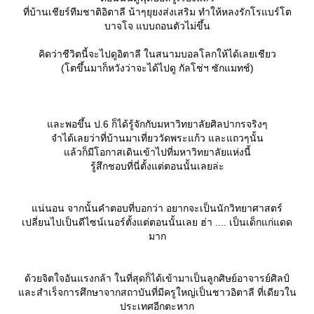
ที่บ้านเชียร์ทีมชาติอิตาลี น้าๆยุยงส่งเสริม ทำให้หลงรักโรแบร์โต
บาจโจ แบบถอนตัวไม่ขึ้น
คิดว่าชีวิตนี้จะไปดูอิตาลี ในสนามบอลโลกให้ได้เลยเชียว
(โตขึ้นมาก็หวังว่าจะได้ไปดู กัลโช่ฯ ซักแมทช์)
ละพอขึ้น ป.6 ก็ได้รู้จักกับมหาวิทยาลัยศิลปากรจริงๆ
จำได้เลยว่าที่บ้านมาเที่ยววัดพระแก้ว และแถวๆนั้น
ล้วก็มีโอกาสเดินเข้าไปที่มหาวิทยาลัยแห่งนี้
รู้สึกชอบที่นี่ตั้งแต่ตอนนั้นเลยล่ะ
น่นอน จากนั้นคำตอบที่บอกว่า อยากจะเป็นนักวิทยาศาสตร์
เปลี่ยนไปเป็นดีไซน์เนอร์ตั้งแต่ตอนนั้นเลย ฮ่า .... เป็นเด็กแก่แดด
มาก
ด้วยจิตใจอันแรงกล้า ในที่สุดก็ได้เข้ามาเป็นลูกศิษย์อาจารย์ศิลป์
ละสำเร็จการศึกษาจากสถาบันที่มีครูใหญ่เป็นชาวอิตาลี ที่เดียวใน
ประเทศอีกตะหาก