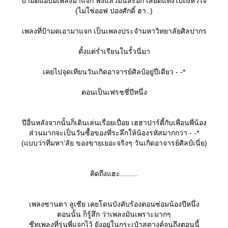
ป้ามดแอบมีเพลงมาแจก ฟังแล้วมันสะอึก เสียดแทงไปถึงหัวใจ
(ไม่ใช่ออฟ ปองศักดิ์ ฮา..)
เพลงที่ป้ามดเอามาแจก เป็นเพลงประจำมหาวิทยาลัยศิลปากร
ตั้งแต่ร่ำเรียนในรั้วนี่มา
เคยไปจุดเทียนวันเกิดอาจารย์ศิลป์อยู่ปีเดียว - -*
ตอนเป็นเฟรชชี่ปีหนึ่ง
ปีอื่นหลังจากนั้นก็เดินเล่นเรื่อยเปื่อย เฮฮาปาร์ตี้กับเพื่อนพี่น้อง
ส่วนมากจะเป็นวันซื้อของที่ระลึกให้น้องรหัสมากกว่า - -*
(แบบว่าที่มหา’ลัย ของขายเยอะจริงๆ วันเกิดอาจารย์ศิลป์เนี่ย)
คิดถึงแฮะ.........
เพลงซานตา ลูเซีย เคยโดนบังคับร้องตอนซ่อมน้องปีหนึ่ง
ตอนนั้น ก็รู้สึก ว่าเพลงมันเพราะมากๆ
ชีทเพลงที่รุ่นพี่แจกไว้ ยังอยู่ในกระเป๋าสตางค์จนถึงตอนนี้