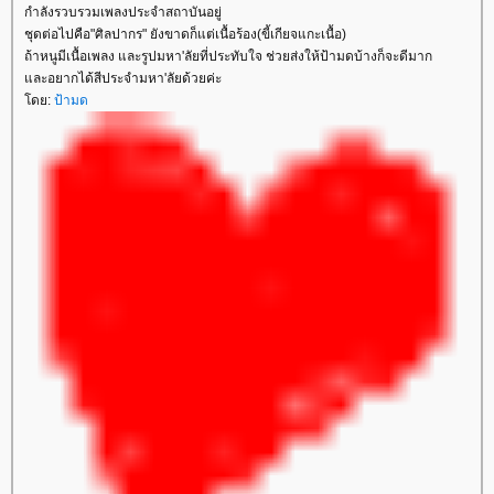
กำลังรวบรวมเพลงประจำสถาบันอยู่
ชุดต่อไปคือ"ศิลปากร" ยังขาดก็แต่เนื้อร้อง(ขี้เกียจแกะเนื้อ)
ถ้าหนูมีเนื้อเพลง และรูปมหา'ลัยที่ประทับใจ ช่วยส่งให้ป้ามดบ้างก็จะดีมาก
ละอยากได้สีประจำมหา'ลัยด้วยค่ะ
ดย:
ป้ามด