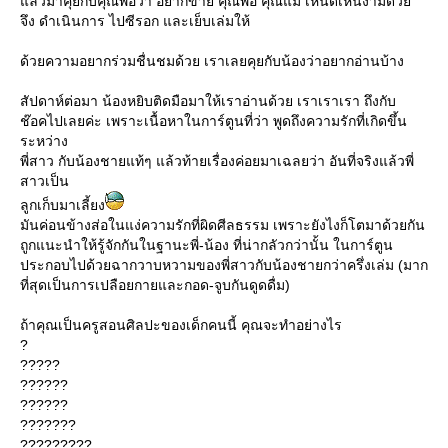
ล้วมาคุยกับคุณพ่อว่า อยากขาย คุณพ่อ คุณแม่ เห็นดีเห็นงามด้ว
จึง ดำเนินการ ไปซีรอก และเย็บเล่มให้
ด้วยความอยากร่วมชื่นชมด้วย เราเลยคุยกับน้องว่าอยากอ่านบ้าง
สัปดาห์ต่อมา น้องหยิบติดมือมาให้เราอ่านด้วย เราเราเรา ถึงกับ
ช๊อคไปเลยค่ะ เพราะเนื้อหาในการ์ตูนที่ว่า พูดถึงความรักที่เกิดขึ้น
ระหว่าง
พี่สาว กับน้องชายแท้ๆ แล้วท้ายเรื่องค่อยมาเฉลยว่า อันที่จริงแล้วพี่
สาวเป็น
ลูกเก็บมาเลี้ยง
มันค่อนข้างส่อในแง่ความรักที่ผิดศีลธรรม เพราะยังไงก็โตมาด้วยกัน
ถูกแนะนำให้รู้จักกันในฐานะพี่-น้อง ที่น่ากลัวกว่านั้น ในการ์ตูน
ประกอบไปด้วยฉากวาบหวามของพี่สาวกับน้องชายกว่าครึ่งเล่ม (มาก
ที่สุดเป็นการเปลือยกายและกอด-จูบกันดูดดื่ม)
ถ้าคุณเป็นครูสอนศิลปะของเด็กคนนี้ คุณจะทำอย่างไร
?
?????
??????
??????
???????
?????????