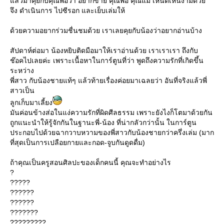
ล้วมาคุยกับคุณพ่อว่า อยากขาย คุณพ่อ คุณแม่ เห็นดีเห็นงามด้ว
จึง ดำเนินการ ไปซีรอก และเย็บเล่มให้
ด้วยความอยากร่วมชื่นชมด้วย เราเลยคุยกับน้องว่าอยากอ่านบ้าง
สัปดาห์ต่อมา น้องหยิบติดมือมาให้เราอ่านด้วย เราเราเรา ถึงกับ
ช๊อคไปเลยค่ะ เพราะเนื้อหาในการ์ตูนที่ว่า พูดถึงความรักที่เกิดขึ้น
ระหว่าง
พี่สาว กับน้องชายแท้ๆ แล้วท้ายเรื่องค่อยมาเฉลยว่า อันที่จริงแล้วพี่
สาวเป็น
ลูกเก็บมาเลี้ยง
มันค่อนข้างส่อในแง่ความรักที่ผิดศีลธรรม เพราะยังไงก็โตมาด้วยกัน
ถูกแนะนำให้รู้จักกันในฐานะพี่-น้อง ที่น่ากลัวกว่านั้น ในการ์ตูน
ประกอบไปด้วยฉากวาบหวามของพี่สาวกับน้องชายกว่าครึ่งเล่ม (มาก
ที่สุดเป็นการเปลือยกายและกอด-จูบกันดูดดื่ม)
ถ้าคุณเป็นครูสอนศิลปะของเด็กคนนี้ คุณจะทำอย่างไร
?
?????
??????
??????
???????
?????????