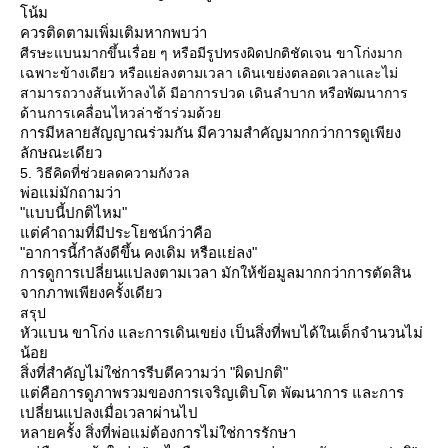
น้ม
ควรติดตามเพิ่มเติมหากพบว่า
ศีรษะแบนมากขึ้นเรื่อย ๆ หรือมีรูปทรงผิดปกติชัดเจน ขาโก่งมาก
เฉพาะข้างเดียว หรือแย่ลงตามเวลา เดินเขย่งตลอดเวลาและไม่
สามารถวางส้นเท้าลงได้ มีอาการปวด เดินลำบาก หรือพัฒนาการ
ด้านการเคลื่อนไหวล่าช้าร่วมด้ว
การมีหลายสัญญาณร่วมกัน มีความสำคัญมากกว่าการดูเพียง
ลักษณะเดียว
5. วิธีคิดที่ช่วยลดความกังวล
พ่อแม่มักถามว่า
"แบบนี้ปกติไหม"
ต่คำถามที่มีประโยชน์กว่าคือ
"อาการนี้กำลังดีขึ้น คงเดิม หรือแย่ลง"
การดูการเปลี่ยนแปลงตามเวลา มักให้ข้อมูลมากกว่าการตัดสิน
จากภาพเพียงครั้งเดียว
สรุป
หัวแบน ขาโก่ง และการเดินเขย่ง เป็นสิ่งที่พบได้ในเด็กจำนวนไม่
น้อ
สิ่งที่สำคัญไม่ใช่การรีบตีความว่า "ผิดปกติ"
ต่คือการดูภาพรวมของการเจริญเติบโต พัฒนาการ และการ
เปลี่ยนแปลงเมื่อเวลาผ่านไป
หลายครั้ง สิ่งที่พ่อแม่ต้องการไม่ใช่การรักษา