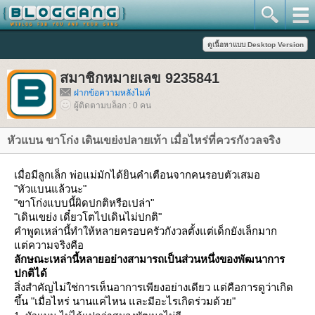
สมาชิกหมายเลข 9235841
ฝากข้อความหลังไมค์
ผู้ติดตามบล็อก : 0 คน
หัวแบน ขาโก่ง เดินเขย่งปลายเท้า เมื่อไหร่ที่ควรกังวลจริง
เมื่อมีลูกเล็ก พ่อแม่มักได้ยินคำเตือนจากคนรอบตัวเสมอ
"หัวแบนแล้วนะ"
"ขาโก่งแบบนี้ผิดปกติหรือเปล่า"
"เดินเขย่ง เดี๋ยวโตไปเดินไม่ปกติ"
คำพูดเหล่านี้ทำให้หลายครอบครัวกังวลตั้งแต่เด็กยังเล็กมาก
ต่ความจริงคือ
ลักษณะเหล่านี้หลายอย่างสามารถเป็นส่วนหนึ่งของพัฒนาการ
ปกติได้
สิ่งสำคัญไม่ใช่การเห็นอาการเพียงอย่างเดียว แต่คือการดูว่าเกิด
ขึ้น "เมื่อไหร่ นานแค่ไหน และมีอะไรเกิดร่วมด้วย"