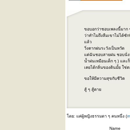
"... เหมือนเป็นคนอื่น ..."
ปล่อย - yarinda & friends
^^^ เหนื่อยกาย (ยัง) ไม่เหนื่อ
จ ^^^
^^^ รักคุณเท่าฟ้า ^^^
ขอบอกว่าชอบเพลงนี้มาก ๆ 
^^^ ปล่อย ^^^
ว่าทำไมถึงลืมเขาไม่ได้ซักที
บันทึกไป วันๆ กับ เพลงเก่าๆ
ล้ว
ของอัญชลี - เต็มใจ
วิ่งตากฝนระวังเป็นหวัด
^^^ รายการวิทยุที่คุณๆชอบกัน
ต่ฉันชอบสายฝน ชอบนั่งมอ
^^^
น้ำฝนเหมือนเด็ก ๆ ) และ
ทะเลาะ
เคยได้กลิ่นของดินมั้ย ใช่
blog นี้สำหรับคนนอนไม่หลับ
บันทึกนิดหน่อย + the smiths
ขอให้มีความสุขกับชีวิต
lost something in sometimes
(คิดถึง lost in translation)
สู้ ๆ สู้ตา
harvest moon (พระจันทร์
ข้าว) - cassandra wilson
ผิดพลาดครั้งเดียว ไม่ได้เเปล
ว่าล้มเหลว ยังมีอีกเป็น 10,000
ดย: แค่ผู้หญิงธรรมดา ๆ คนหนึ่ง (
m
วิธี ที่ยังไม่ได้ลอง เเละ วง crub
บันทึกก่อนนอน (อีกวัน) กับ
Name