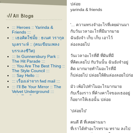
ปล่อ
yarinda & friends
'... ความทรงจําอะไรที่เคยผ่านมา
::: Heroes :: Yarinda &
กับวันเวลาอะไรที่มีมากมา
Friends :::
:: เธอคิดใช่มั้ย : ธเนศ วรากุล
ฉันยังจํา เก็บ เก็บ เอาไว้
นุเคราะห์ :: (คนเขียนเพลง
ล่องลอยไป
บรรเลงชีวิต)
วันเวลาอะไรที่ดี ที่ฝันที่มี
::: In Gunnersbury Park ::
The Hit Parade :::
ที่คิดเลยไป กับวันนั้น ฉันยังจําอยู่
::: You Are The Best Thing ::
คิด มากมายทําไมอะไรที่มี
The Style Council :::
ก็ปล่อยไป ปล่อยให้ฝันล่องลอยไปก่
::: Say Hello :::
::: เรื่องเล่าจาก fwd mail :::
มัว เพ้อไปทําไมอะไรมากมา
::: I'll Be Your Mirror :: The
Velvet Underground :::
กับเรื่องราว ที่ค้างคาใจของเธออยู่
::: In Too Deep :::
ก็อยากให้เธอนั้น ปล่อ
::: สาป :::
::: Thank you :::
'ปล่อยไป'
::: ในเพลงหนึ่ง :::
::: Venus As A Boy :: Björk :::
คนดี ดี ที่เคยผ่านมา
::: Our Song :::
ที่เราได้ทําอะไรทราม ทราม ลงไป
::: อยู่ต่อได้หรือเปล่า :::