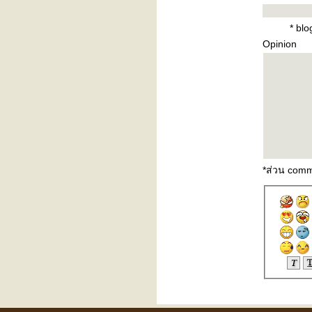
อบเช
บันทึกก่อนนอนซะป๊ะ
* bl
เพื่อนเก่า
Opinion
something changed (บาง
อย่างที่เปลี่ยนไป) - pulp
fast car (รถเร็ว) - tracy
chapman
*ส่วน comm