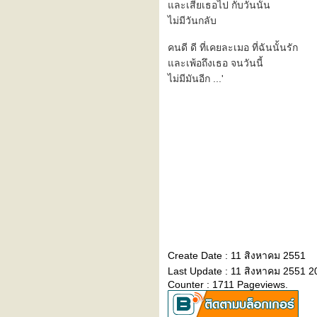
::: To make you feel my love
ละเสียเธอไป กับวันนั้น
:::
ไม่มีวันกลับ
::: งามเเต๊เเม่ปิง :::
::: need a ride ? :::
คนดี ดี ที่เคยละเมอ ที่ฉันนั้นรัก
::: จริยธรรม (ethics) :::
ละเพ้อถึงเธอ จนวันนี้
::: easy (เรียบง่ายเหมือนเช้า
ไม่มีมันอีก ...'
วันอาทิตย์) :::
::: จันทร์ดวงเก่า :::
the heart of life's john mayer
+ บันทึกซะเปะซะปะ
" ... simple life ... "
" ... seascape ... "
" ... crazy ... "
the rainbow connection (ทาง
เดินเชื่อมที่ทำมาจากสายรุ้ง)
" ผ่าน "
nobody knows u when u're
down & out (ในวันที่คุณล้ม
เหลว มีใครเค้ามานั่งนึกถึงคุณ
Create Date : 11 สิงหาคม 2551
บ้าง)
Last Update : 11 สิงหาคม 2551 2
" ................................. "
Counter : 1711 Pageviews.
roadtrip 2
roadtrip 1 (วันเเรกของเรา)