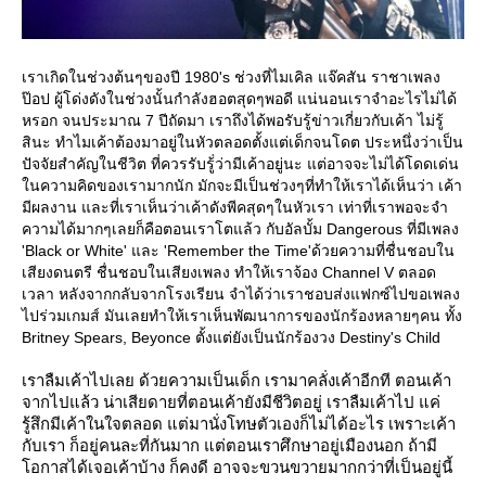
เราเกิดในช่วงต้นๆของปี 1980's ช่วงที่ไมเคิล แจ๊คสัน ราชาเพลง
ป๊อป ผู้โด่งดังในช่วงนั้นกำลังฮอตสุดๆพอดี แน่นอนเราจำอะไรไม่ได้
หรอก จนประมาณ 7 ปีถัดมา เราถึงได้พอรับรู้ข่าวเกี่ยวกับเค้า ไม่รู้
สินะ ทำไมเค้าต้องมาอยู่ในหัวตลอดตั้งแต่เด็กจนโดต ประหนึ่งว่าเป็น
ปัจจัยสำคัญในชีวิต ที่ควรรับรู้่ว่ามีเค้าอยู่นะ แต่อาจจะไม่ได้โดดเด่น
นความคิดของเรามากนัก มักจะมีเป็นช่วงๆที่ทำให้เราได้เห็นว่า เค้า
มีผลงาน และที่เราเห็นว่าเค้าดังพีคสุดๆในหัวเรา เท่าที่เราพอจะจำ
ความได้มากๆเลยก็คือตอนเราโตแล้ว กับอัลบั้ม Dangerous ที่มีเพลง
'Black or White' และ 'Remember the Time'ด้วยความที่ชื่นชอบใน
เสียงดนตรี ชื่นชอบในเสียงเพลง ทำให้เราจ้อง Channel V ตลอด
เวลา หลังจากกลับจากโรงเรียน จำได้ว่าเราชอบส่งแฟกซ์ไปขอเพลง
ไปร่วมเกมส์ มันเลยทำให้เราเห็นพัฒนาการของนักร้องหลายๆคน ทั้ง
Britney Spears, Beyonce ตั้งแต่ยังเป็นนักร้องวง Destiny's Child
เราลืมเค้าไปเลย ด้วยความเป็นเด็ก เรามาคลั่งเค้าอีกที ตอนเค้า
จากไปแล้ว น่าเสียดายที่ตอนเค้ายังมีชีวิตอยู่ เราลืมเค้าไป แค่
รู้สึกมีเค้าในใจตลอด แต่มานั่งโทษตัวเองก็ไม่ได้อะไร เพราะเค้า
กับเรา ก็อยู่คนละที่กันมาก แต่ตอนเราศึกษาอยู่เมืองนอก ถ้ามี
อกาสได้เจอเค้าบ้าง ก็คงดี อาจจะขวนขวายมากกว่าที่เป็นอยู่นี้