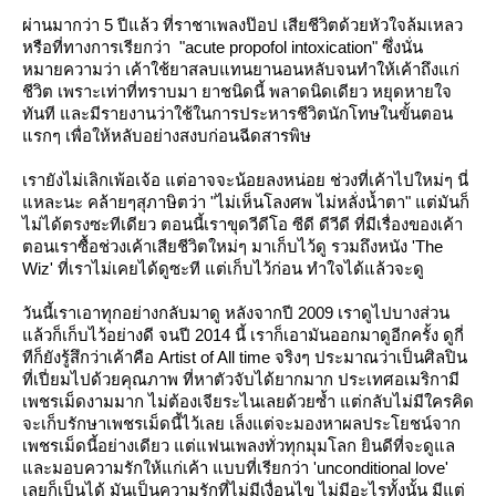
ผ่านมากว่า 5 ปีแล้ว ที่ราชาเพลงป๊อป เสียชีวิตด้วยหัวใจล้มเหลว
หรือที่ทางการเรียกว่า "acute propofol intoxication" ซึ่งนั่น
หมายความว่า เค้าใช้ยาสลบแทนยานอนหลับจนทำให้เค้าถึงแก่
ชีวิต เพราะเท่าที่ทราบมา ยาชนิดนี้ พลาดนิดเดียว หยุดหายใจ
ทันที และมีรายงานว่าใช้ในการประหารชีวิตนักโทษในขั้นตอน
รกๆ เพื่อให้หลับอย่างสงบก่อนฉีดสารพิษ
เรายังไม่เลิกเพ้อเจ้อ แต่อาจจะน้อยลงหน่อย ช่วงที่เค้าไปใหม่ๆ นี่
หละนะ คล้ายๆสุภาษิตว่า "ไม่เห็นโลงศพ ไม่หลั่งน้ำตา" แต่มันก็
ไม่ได้ตรงซะทีเดียว ตอนนี้เราขุดวีดีโอ ซีดี ดีวีดี ที่มีเรื่องของเค้า
ตอนเราซื้อช่วงเค้าเสียชีวิตใหม่ๆ มาเก็บไว้ดู รวมถึงหนัง 'The
Wiz' ที่เราไม่เคยได้ดูซะที แต่เก็บไว้ก่อน ทำใจได้แล้วจะดู
วันนี้เราเอาทุกอย่างกลับมาดู หลังจากปี 2009 เราดูไปบางส่วน
ล้วก็เก็บไว้อย่างดี จนปี 2014 นี้ เราก็เอามันออกมาดูอีกครั้ง ดูกี่
ทีก็ยังรู้สึกว่าเค้าคือ Artist of All time จริงๆ ประมาณว่าเป็นศิลปิน
ที่เปี่ยมไปด้วยคุณภาพ ที่หาตัวจับได้ยากมาก ประเทศอเมริกามี
เพชรเม็ดงามมาก ไม่ต้องเจียระไนเลยด้วยซ้ำ แต่กลับไม่มีใครคิด
จะเก็บรักษาเพชรเม็ดนี้ไว้เลย เล็งแต่จะมองหาผลประโยชน์จาก
เพชรเม็ดนี้อย่างเดียว แต่แฟนเพลงทั่วทุกมุมโลก ยินดีที่จะดูแล
ละมอบความรักให้แก่เค้า แบบที่เรียกว่า 'unconditional love'
เลยก็เป็นได้ มันเป็นความรักที่ไม่มีเงื่อนไข ไม่มีอะไรทั้งนั้น มีแต่