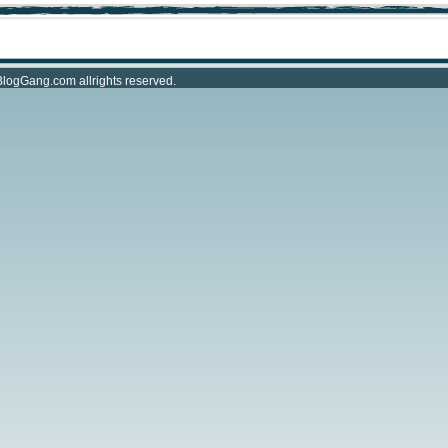
BlogGang.com
allrights reserved.