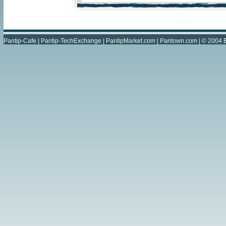
Pantip-Cafe
|
Pantip-TechExchange
|
PantipMarket.com
|
Pantown.com
| © 2004