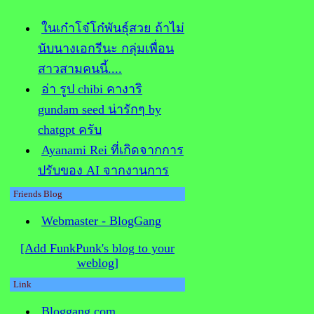
นเก๋าโจ๋โก๋พันธุ์สวย ถ้าไม่
นับนางเอกรีนะ กลุ่มเพื่อน
สาวสามคนนี้....
อ่า รูป chibi คางาริ
gundam seed น่ารักๆ by
chatgpt ครับ
Ayanami Rei ที่เกิดจากการ
ปรับของ AI จากงานการ
วาดของกี้ในกระดาษนี่น่า
Friends Blog
รักดีเนาะ
Webmaster - BlogGang
ทำไมพ่อของกูมันเข้าข้าง
[Add FunkPunk's blog to your
นตัวปานวาดวะ?
weblog]
ก็เป็นเพื่อนกู มึงก็เอาพ่อมึง
Link
มาตายแทนแม่กูซะสิ
Bloggang.com
นะนำฟัง Bob James/Earl