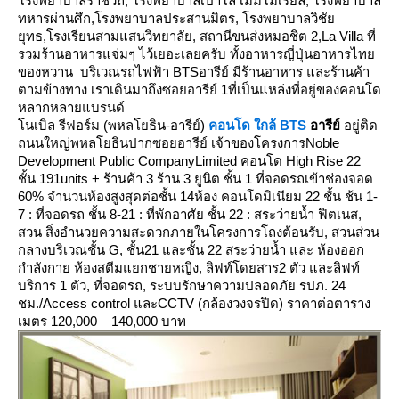
รงพยาบาลราชวิถี
,
รงพยาบาลเปาโล เมมโมเรียล
,
รงพยาบาล
ทหารผ่านศึก
,
รงพยาบาลประสานมิตร
,
รงพยาบาลวิชั
ุทธ
,
รงเรียนสามแสนวิทยาลั
,
สถานีขนส่งหมอชิต
2,La Villa
ที่
รวมร้านอาหารแจ่มๆ ไว้เยอะเลยครับ ทั้งอาหารญี่ปุ่นอาหารไท
ของหวาน บริเวณรถไฟฟ้า
BTS
อารีย์ มีร้านอาหาร และร้านค้า
ตามข้างทาง เราเดินมาถึงซอยอารีย์ 1ที่เป็นแหล่งที่อยู่ของคอนโด
หลากหลายแบรนด์
นเบิล รีฟอร์ม (พหลโยธิน-อารีย์)
คอนโด ใกล้
BTS
อารีย์
อยู่ติด
ถนนใหญ่พหลโยธินปากซอยอารีย์ เจ้าของโครงการ
Noble
Development Public CompanyLimited
คอนโด
High Rise 22
ชั้น
191units +
ร้านค้า
3
ร้าน
3
ูนิต ชั้น
1
ที่จอดรถเข้าช่องจอด
60%
จำนวนห้องสูงสุดต่อชั้น
14
ห้อง คอนโดมิเนียม
22
ชั้น ช้น
1-
7 :
ที่จอดรถ ชั้น
8-21 :
ที่พักอาศัย ชั้น
22 :
สระว่ายน้ำ ฟิตเนส
,
สวน สิ่งอำนวยความสะดวกภายในโครงการ
ถงต้อนรับ
,
สวนส่วน
กลางบริเวณชั้น
G,
ชั้น21 และชั้น 22 สระว่ายน้ำ และ ห้องออก
กำลังกาย ห้องสตีมแยกชายหญิง
,
ลิฟท์โดยสาร2 ตัว และลิฟท์
บริการ 1 ตัว
,
ที่จอดรถ
,
ระบบรักษาความปลอดภัย รปภ. 24
ชม./
Access control
ละ
CCTV (
กล้องวงจรปิด)
ราคาต่อตาราง
เมตร
120,000 – 140,000
บาท