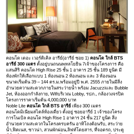
คอนโด เดอะ เวอร์ติเคิล อารีย์(อารีย์ ซอ
1)
คอนโด ใกล้
BTS
อารีย์
300 เมตร
ตั้งอยู่บนถนนพหลโยธิน 7เจ้าของโครงการ คือ
สนสิริ คอนโด
High Rise
25 ชั้น 1 อาคาร 25 ชั้น 189 ยูนิต มี
ห้องพักให้เลือกแบบ 1 ห้องนอน 2 ห้องนอน และ 3 ห้องนอน
ขนาดเริ่มต้น 39 – 144 ตร.ม.พร้อมอยู่ปี พ.ศ. 2555 ภายในมีสิ่ง
อำนวยความสะดวกภายในสระว่ายน้ำ พร้อม
Jacuzzi
ละ
Bubble
Jet,
ห้องออกกำลังกา
, Wifi
บริเวณ
Lobby,
รปภ.
,
กล้องวงจรปิด
ครงการราคาเริ่มต้น 4
,
000
,
000 บาท
Noble Lite
คอนโด ใกล้
BTS
อารีย์
เพียง
300
เมตร
คอนโดมิเนียมสไตล์ห้องเดี่ยว
ตั้งอยู่ ซอยอารีย์ 1
เจ้าของโครง
การโนเบิล คอนโด
High Rise
1 อาคาร 24 ชั้น 217 ยูนิต สิ่ง
อำนวยความสะดวกในโครงครบครัน อาทิโถงต้อนรับ
,
สระว่า
น้ำ
,
ฟิตเนส
,
ซาวน่า
,
สวนพักผ่อน
,
ลิฟท์โดยสาร
,
ที่จอดรถ
,
ประตู