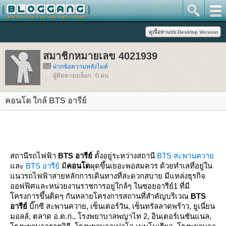
สมาชิกหมายเลข 4021939
ฝากข้อความหลังไมค์
ผู้ติดตามบล็อก : 0 คน
คอนโด ใกล้ BTS อารีย์
สถานีรถไฟฟ้า
BTS
อารีย์
ตั้งอยู่ระหว่างสถานี
BTS
สะพานควา
ละ
BTS
อารีย์
มี
คอนโด
ผุดขึ้นเยอะพอสมควร ด้วยทำเลที่อยู่ใน
นวรถไฟฟ้าสายหลักการเดินทางที่สะดวกสบาย มีแหล่งธุรกิจ
ออฟฟิศและหน่วยงานราชการอยู่ใกล้ๆ ในซอยอารีย์1 ที่มี
ครงการขึ้นติดๆ
กันหลายโครงการสถานที่สำคัญบริเวณ
BTS
อารีย์
บิ๊กซี สะพานควา
,
เซ็นเตอร์วัน
,
เซ็นทรัลลาดพร้าว
,
ูเนี่ยน
มอลล์
,
ตลาด อ.ต.ก.
,
รงพยาบาลพญาไท
2,
อินเตอร์เนชันแนล
,