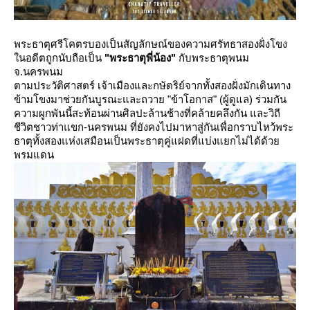
พระธาตุศรีโคตรบองเป็นสัญลักษณ์ของความศรัทธาสองฝั่งโขง
นอดีตถูกนับถือเป็น
"พระธาตุพี่น้อง"
กับพระธาตุพนม
จ.นครพนม
ตามประวัติศาสตร์ เจ้าเมืองและกษัตริย์จากทั้งสองฝั่งมักเดินทาง
ข้ามโขงมาช่วยกันบูรณะและถวาย "ข้าโอกาส" (ผู้ดูแล) ร่วมกัน
ความผูกพันนี้สะท้อนผ่านศิลปะล้านช้างที่คล้ายคลึงกัน และวิถี
ชีวิตชาวท่าแขก-นครพนม ที่ยังคงไปมาหาสู่กันเพื่อกราบไหว้พระ
ธาตุทั้งสองแห่งเสมือนเป็นพระธาตุคู่แฝดที่แบ่งแยกไม่ได้ด้ว
พรมแดน