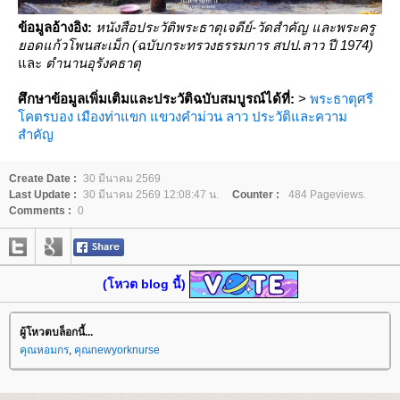
ข้อมูลอ้างอิง:
หนังสือประวัติพระธาตุเจดีย์-วัดสำคัญ และพระครู
อดแก้วโพนสะเม็ก (ฉบับกระทรวงธรรมการ สปป.ลาว ปี 1974)
ละ
ตำนานอุรังคธาตุ
ศึกษาข้อมูลเพิ่มเติมและประวัติฉบับสมบูรณ์ได้ที่:
>
พระธาตุศรี
คตรบอง เมืองท่าแขก แขวงคำม่วน ลาว ประวัติและความ
สำคัญ
Create Date :
30 มีนาคม 2569
Last Update :
30 มีนาคม 2569 12:08:47 น.
Counter :
484 Pageviews.
Comments :
0
(โหวต blog นี้)
ผู้โหวตบล็อกนี้...
คุณหอมกร
,
คุณnewyorknurse