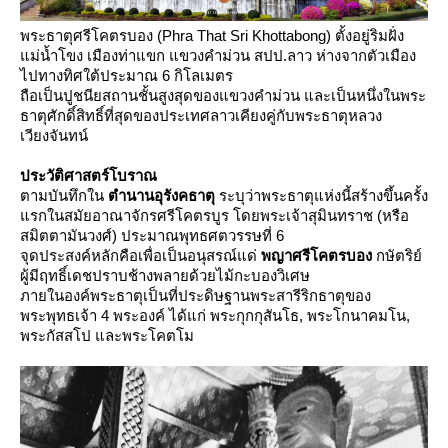
พระธาตุศรีโคตรบอง (Phra That Sri Khottabong) ตั้งอยู่ริมฝั่ง
ม่น้ำโขง เมืองท่าแขก แขวงคำม่วน สปป.ลาว ห่างจากตัวเมือง
ไปทางทิศใต้ประมาณ 6 กิโลเมตร
ถือเป็นปูชนียสถานชั้นสูงสุดของแขวงคำม่วน และเป็นหนึ่งในพระ
ธาตุศักดิ์สิทธิ์ที่สุดของประเทศลาวเคียงคู่กับพระธาตุหลวง
เวียงจันทน์
ประวัติศาสตร์โบราณ
ตามบันทึกใน
ตำนานอุรังคธาตุ
ระบุว่าพระธาตุแห่งนี้สร้างขึ้นครั้ง
รกในสมัยอาณาจักรศรีโคตรบูร โดยพระเจ้าสุมินทราช (หรือ
สมิตตามันวงศ์) ประมาณพุทธศตวรรษที่ 6
จุดประสงค์หลักคือเพื่อเป็นอนุสรณ์แด่
พญาศรีโคตรบอง
กษัตริย์
ผู้มีฤทธิ์เดชปราบช้างพลายด้วยไม้กะบองวิเศษ
ภายในองค์พระธาตุเป็นที่ประดิษฐานพระสารีริกธาตุของ
พระพุทธเจ้า 4 พระองค์ ได้แก่ พระกุกกุสันโธ, พระโกนาคมโน,
พระกัสสโป และพระโคตโม