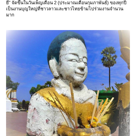
ี่" จัดขึ้นในวันเพ็ญเดือน 2 (ประมาณเดือนกุมภาพันธ์) ของทุกปี
เป็นงานบุญใหญ่ที่ชาวลาวและชาวไทยข้ามไปร่วมงานจำนวน
มาก