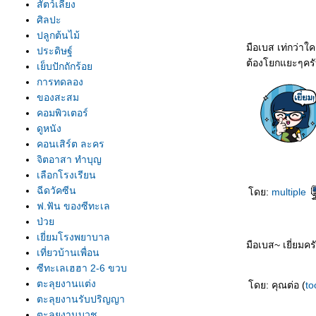
สัตว์เลี้ยง
ศิลปะ
ปลูกต้นไม้
มือเบส เท่กว่าใ
ประดิษฐ์
ต้องโยกแยะๆครับ
เย็บปักถักร้อ
การทดลอง
ของสะสม
คอมพิวเตอร์
ดูหนัง
คอนเสิร์ต ละคร
จิตอาสา ทำบุญ
เลือกโรงเรียน
ฉีดวัคซีน
ดย:
multiple
ฟ.ฟัน ของซีทะเล
ป่ว
เยี่ยมโรงพยาบาล
มือเบส~ เยี่ยมคร
เที่ยวบ้านเพื่อน
ซีทะเลเฮฮา 2-6 ขวบ
ตะลุยงานแต่ง
ดย: คุณต่อ (
to
ตะลุยงานรับปริญญา
ตะลุยงานบวช