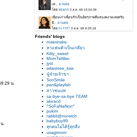
Friends' blogs
maesnake
หาแฟนตัวเป็นเกลียว
Kitty_sweet
MomTaWan
jyst
wilasinee_kae
นู๋จ๋ายเจ้าขา
SonSmile
49:29 น.
pan&playfah
สาวชนบท
sa-bye-sa-bye TEAM
akiracd
^SoFaNaNon^
pukim
rabbit@norwich
babyboy99
 น.
ทุกคนไม่ได้รู้ทุกสิ่ง
usagimom