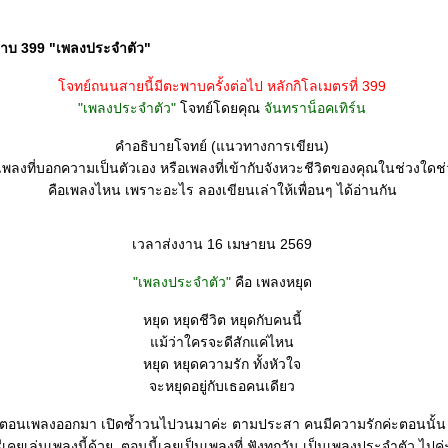
พาบ 399 "เพลงประจำตัว"
จทย์ถนนสายนี้มีตะพาบครั้งต่อไป หลักกิโลเมตรที่ 399
"เพลงประจำตัว"
จทย์โดยคุณ
จันทราน็อคเทิร์น
คำอธิบายโจทย์ (แนวทางการเขียน)
เพลงที่บอกความเป็นตัวเอง หรือเพลงที่เข้ากับจังหวะชีวิตของคุณในช่วงใดช่ว
คือเพลงไหน เพราะอะไร ลองเขียนเล่าให้เพื่อนๆ ได้อ่านกัน
เวลาส่งงาน 16 เมษายน 2569
"เพลงประจำตัว"
คือ เพลงหยุด
หยุด หยุดชีวิต หยุดกับคนนี้
ม้ว่าใครจะดีสักแค่ไหน
หยุด หยุดความรัก ทั้งหัวใจ
จะหยุดอยู่กับเธอคนเดียว
ตอนเพลงออกมา เปิดซ้ำวนไปวนมาค่ะ ตามประสา คนมีความรักค่ะตอนนั้น
ีเคยเล่นเพลงนี้ด้วย ตอนนี้เลยเป็นเพลงที่ ฟังทุกวัน เป็นเพลงประจำตัว ไปค่