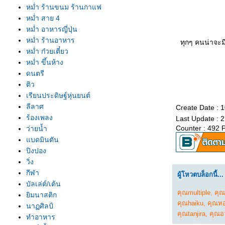
หม่ำ ร้านขนม ร้านกาแฟ
หม่ำ สาย 4
หม่ำ อาหารญี่ปุ่น
หม่ำ ร้านอาหาร
ทุกๆ คนน่าจะมี
หม่ำ ก๋วยเตี๋ยว
หม่ำ ขึ้นห้าง
ดนตรี
ติว
เรียนประดิษฐ์หุ่นยนต์
ลีลาศ
Create Date : 
ร้องเพลง
Last Update : 
Counter : 492 
ว่ายน้ำ
บดมินตัน
ปิงปอง
วิ่ง
กีฬา
ผู้โหวตบล็อกนี้...
บัลเล่ต์/เต้น
คุณmultiple
,
คุณ
ิมนาสติก
คุณhaiku
,
คุณห
นาฏศิลป์
คุณtanjira
,
คุณอา
ทำอาหาร