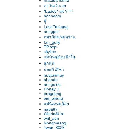
matabamania
ตะวันเจ้าเอ
*Ladee* ladY ^^
pennoom
กุ๊
LoveTurJang
nongpor
หมาน้อย-หมูหวาน
fah_gully
TP.pop
skylion
เล็กใหญ่น้องฟ้าใส
ลูกนุ่น
นกแก้วสีชา
huytumhuy
bbandp
nonguide
Honey J.
pragoong
pig_phang
ม่น้องหมูน้อ
napatty
Watrin&Uro
evil_aun
Nongmeang
kwan_3023