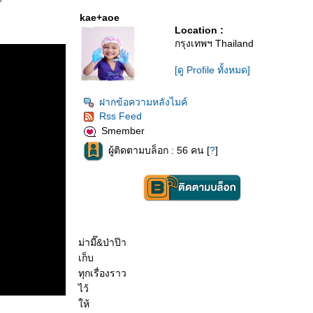
kae+aoe
Location :
กรุงเทพฯ Thailand
[ดู Profile ทั้งหมด]
ฝากข้อความหลังไมค์
Rss Feed
Smember
ผู้ติดตามบล็อก : 56 คน [
?
]
ม่ามี๊&ป่าป๊า
เก็บ
ทุกเรื่องราว
ไว้
ห้