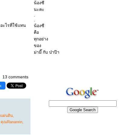
น้องซี
นะคะ
.
.
มีอะไรที่ใช้แทน
น้องซี
คือ
ทุกอย่าง
ของ
ม่ามี๊ กับ ป่าป๊า
13 comments
k
แผ่นดิน
,
,
คุณRananrin
,