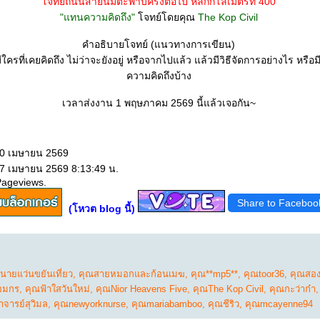
จทย์ถนนสายนี้มีตะพาบครั้งต่อไป หลักกิโลเมตรที่ 400
"แทนความคิดถึง"
จทย์โดยคุณ
The Kop Civil
คำอธิบายโจทย์ (แนวทางการเขียน)
ใครที่เคยคิดถึง ไม่ว่าจะยังอยู่ หรือจากไปแล้ว แล้วมีวิธีจัดการอย่างไร หรือ
ความคิดถึงบ้าง
เวลาส่งงาน 1 พฤษภาคม 2569 นี้แล้วเจอกัน~
10 เมษายน 2569
27 เมษายน 2569 8:13:49 น.
Pageviews.
Share to Faceboo
(โหวต blog นี้)
นายแว่นขยันเที่ยว
,
คุณสายหมอกและก้อนเมฆ
,
คุณ**mp5**
,
คุณtoor36
,
คุณสอง
อมกร
,
คุณฟ้าใสวันใหม่
,
คุณNior Heavens Five
,
คุณThe Kop Civil
,
คุณกะว่าก๋า
จารย์สุวิมล
,
คุณnewyorknurse
,
คุณmariabamboo
,
คุณชีริว
,
คุณmcayenne94