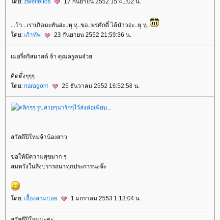
ดย:
zweifellos
17 กันยายน 2552 15:41:02 น.
...ว้า...เราเกิดมะทันอ่ะ..หุ หุ..ขอ..พรศักดิ์ ได้ป่าวอ่ะ..หุ หุ..
ดย:
เก้าทัพ
23 กันยายน 2552 21:59:36 น.
เมอรี่คริสมาสต์ จ้า คุณครูคนจ๋ว
คิดตึ๋งๆๆๆ
ดย:
naragorn
25 ธันวาคม 2552 16:52:58 น.
สวัสดีปีใหม่จ้าน้องสาว
ขอให้มีความสุขมาก ๆ
สมหวังในสิ่งปรารถนาทุกประการนะจ๊ะ
ดย:
เอื้องสามปอ
1 มกราคม 2553 1:13:04 น.
สวัสดีปีใหม่นะค่ะ