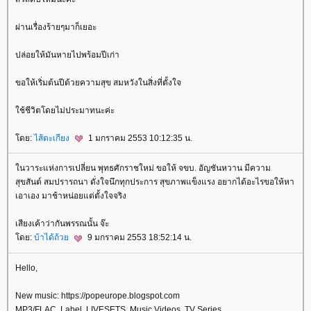
ผ่านเรื่องร้ายๆมาก็เยอะ
ปล่อยให้มันหายไปพร้อมปีเก่า
ขอให้เริ่มต้นปีด้วยความสุข สมหวังในสิ่งที่ตั้งใจ
ช้ชีวิตโดยไม่ประมาทนะค่ะ
ดย:
ไส้ตะเกียง
1 มกราคม 2553 10:12:35 น.
นวาระแห่งการเปลี่ยน พุทธศักราชใหม่ ขอให้ จขบ. อัญชันหวาน มีความ
สุขสันต์ สมปรารถนา ดั่งใจนึกทุกประการ สุขภาพแข็งแรง อยากได้อะไรขอให้หา
เอาเอง มาช้าหน่อยแต่ตั้งใจจริง
เสียงเค้าว่ากันพรรณนั้น จ๊ะ
ดย:
บ้าได้ถ้ว
9 มกราคม 2553 18:52:14 น.
Hello,
New music: https://popeurope.blogspot.com
MP3/FLAC, Label, LIVESETS, Music Videos, TV Series.