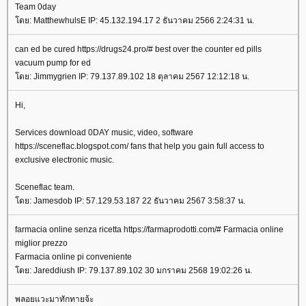
Team 0day
ดย: MatthewhulsE IP: 45.132.194.17 2 ธันวาคม 2566 2:24:31 น.
can ed be cured https://drugs24.pro/# best over the counter ed pills
vacuum pump for ed
ดย: Jimmygrien IP: 79.137.89.102 18 ตุลาคม 2567 12:12:18 น.
Hi,
Services download 0DAY music, video, software
https://sceneflac.blogspot.com/ fans that help you gain full access to
exclusive electronic music.
Sceneflac team.
ดย: Jamesdob IP: 57.129.53.187 22 ธันวาคม 2567 3:58:37 น.
farmacia online senza ricetta https://farmaprodotti.com/# Farmacia online
miglior prezzo
Farmacia online pi conveniente
ดย: Jareddiush IP: 79.137.89.102 30 มกราคม 2568 19:02:26 น.
พลอยแวะมาทักทายจ้ะ