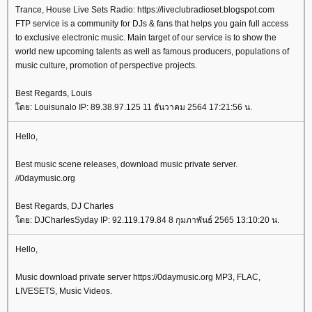
Trance, House Live Sets Radio: https://liveclubradioset.blogspot.com
FTP service is a community for DJs & fans that helps you gain full access
to exclusive electronic music. Main target of our service is to show the
world new upcoming talents as well as famous producers, populations of
music culture, promotion of perspective projects.
Best Regards, Louis
ดย: Louisunalo IP: 89.38.97.125 11 ธันวาคม 2564 17:21:56 น.
Hello,
Best music scene releases, download music private server.
//0daymusic.org
Best Regards, DJ Charles
ดย: DJCharlesSyday IP: 92.119.179.84 8 กุมภาพันธ์ 2565 13:10:20 น.
Hello,
Music download private server https://0daymusic.org MP3, FLAC,
LIVESETS, Music Videos.