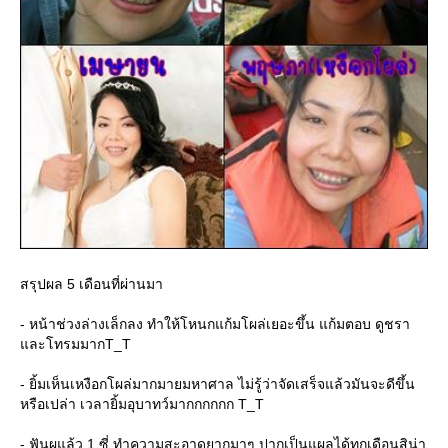
สรุปผล 5 เดือนที่ผ่านมา
- หน้าช่วงล่างเล็กลง ทำให้โหนกแก้มโผล่เยอะขึ้น แก้มตอบ ดูชรา
ละโทรมมากT_T
- ยิ้มเห็นเหงือกโผล่มากมายมหาศาล ไม่รู้ว่าจัดเสร็จแล้วมันจะดีขึ้น
หรือเปล่า เวลายิ้มอุบาทว์มากกกกกก T_T
- ฟันผุแล้ว 1 ซี่ ทำความสะอาดยากมาๆ ปากเป็นแผลได้ทุกเดือนสิน่า