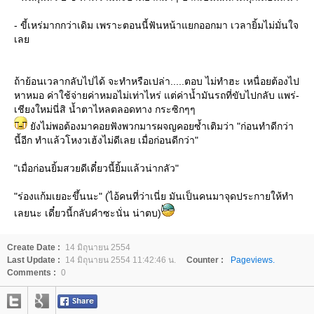
- ขี้เหร่มากกว่าเดิม เพราะตอนนี้ฟันหน้าแยกออกมา เวลายิ้มไม่มั่นใจ
เล
ถ้าย้อนเวลากลับไปได้ จะทำหรือเปล่า.....ตอบ ไม่ทำฮะ เหนื่อยต้องไป
หาหมอ ค่าใช้จ่ายค่าหมอไม่เท่าไหร่ แต่ค่าน้ำมันรถที่ขับไปกลับ แพร่-
เชียงใหม่นี่สิ น้ำตาไหลตลอดทาง กระซิกๆๆ
ังไม่พอต้องมาคอยฟังพวกมารผจญคอยซ้ำเติมว่า "ก่อนทำดีกว่า
นี้อีก ทำแล้วโหงวเฮ้งไม่ดีเลย เมื่อก่อนดีกว่า"
"เมื่อก่อนยิ้มสวยดีเดี๋ยวนี้ยิ้มแล้วน่ากลัว"
"ร่องแก้มเยอะขึ้นนะ" (ไอ้คนที่ว่าเนี่ย มันเป็นคนมาจุดประกายให้ทำ
เลยนะ เดี๋ยวนี้กลับคำซะนั่น น่าตบ)
Create Date :
14 มิถุนายน 2554
Last Update :
14 มิถุนายน 2554 11:42:46 น.
Counter :
Pageviews.
Comments :
0