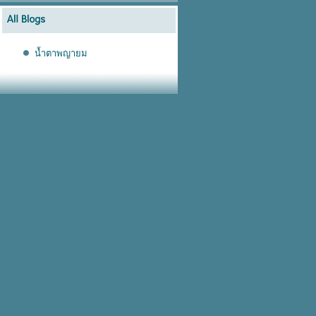
น้ำตาพญายม