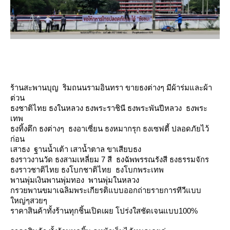
ร้านสะพานบุญ ริมถนนรามอินทรา ขายธงต่างๆ มีผ้าร่มและผ้า
ต่วน
ธงชาติไทย ธงในหลวง ธงพระราชินี ธงพระพันปีหลวง ธงพระ
เทพ
ธงทิ้งตึก ธงต่างๆ ธงอาเซี่ยน ธงหมากรุก ธงเซฟตี้ ปลอดภัยไว้
ก่อน
เสาธง ฐานน้ำเต้า เสาน้ำตาล ขาเสียบธง
ธงราวงานวัด ธงสามเหลี่ยม 7 สี ธงฉัพพรรณรังสี ธงธรรมจักร
ธงราวชาติไทย ธงโบกชาติไทย ธงโบกพระเทพ
พานพุ่มเงินพานพุ่มทอง พานพุ่มในหลวง
กรวยพานขมาเฉลิมพระเกียรติแบบออกถ่ายรายการทีวีแบบ
หญ่ๆสวยๆ
ราคาสินค้าทั้งร้านทุกชิ้นเปิดเผย โปร่งใสชัดเจนแบบ100%