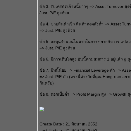
ข้อ 3. รับเครดิตเจ้าหนี้ยาวๆ => Asset Turnover สูงข
Just. P/E สูงด้ว
ข้อ 4. ขายสินค้าเร็ว สินค้าคงคลังต่ำ => Asset Turno
=> Just. P/E สูงด้ว
ข้อ 5. ลงทุนจำนวนไม่มากในการขยายกิจการ แปลว่า
=> Just. P/E สูงด้ว
ข้อ 6. มีการเติบโตสูง อันนี้ตามสมการ 1 อยู่แล้ว g ส
ข้อ 7. มีหนี้น้อย => Financial Leverage ต่ำ => Asse
=> Just. P/E ต่ำ (ตรงนี้ต่างกับที่คุณ Hong บอก อ
กันครับ)
ข้อ 8. ดอกเบี้ยต่ำ => Profit Margin สูง => Growth สู
Create Date : 21 มิถุนายน 2552
Last Update : 21 มิถุนายน 2552