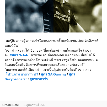
"ผมรู้ถึงความรู้ความเข้าใจของเขามาตั้งแต่ที่เขายังเป็นเด็กที่เซาธ์
ฮมป์ตัน"
"เขาทำผลงานได้เยี่ยมยอด(ที่หงส์แดง) รวมทั้งผมแน่ใจว่าเขา
จะ
สมัคร
Sclub
ไตร่ตรองตัวเลือกของตน แต่ว่าขณะนี้ผมไม่ได้
อยากต้องการจะกล่าวถึงประเด็นนี้ พวกเราพูดถึงมันตลอดตอนม.ค.
นตอนนี้ผมไม่ต้องการที่จะอยากบอกเรื่องตลาดซัมเมอร์"
"ผมคงจะบอกได้เพียงแค่ว่าเขาเป็นผู้เล่นระดับท็อป" เขากล่าว
ปรแกรม บาคาร่า ฟรี
/
สูตร
SA Gaming
/
สูตร
Sexybaccarat
/
สูตรบาคาร่า
Create Date :
16 กุมภาพันธ์ 2563