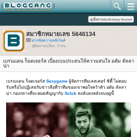
สมาชิกหมายเลข 5646134
ฝากข้อความหลังไมค์
ผู้ติดตามบล็อก : 0 คน
เบรนแดน ร็อดเจอร์ส เบี่ยงเบนประสนให้ความสนใจ อดัม ลัลลา
น่า
เบรนแดน ร็อดเจอร์ส
Sexygame
ผู้จัดการทีมเลสเตอร์ ซิตี้ ไม่ตอบ
รับหรือไม่ปฏิเสธกับข่าวลือที่ว่าทีมของเขาพอใจคว้าตัว อดัม ลัลลา
น่า กองกลางที่จะหมดสัญญากับ
Sclub
หงส์แดงหลังจบฤดูนี้