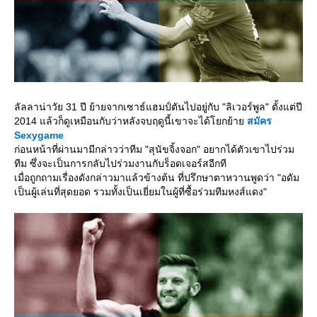
ลัลลาน่าวัย 31 ปี ย้ายจากเซาธ์แฮมป์ตันไปอยู่กับ "ลิเวอร์พูล" ตั้งแต่ปี
2014 แล้วก็ดูเหมือนกับว่าหลังจบฤดูนี้เขาจะได้โยกย้า
สมัคร
Sexygame
ก่อนหน้าที่ผ่านมามีกล่าวว่าทีม "สุนัขจิ้งจอก" อยากได้ตัวเขาไปร่วม
ทีม ซึ่งจะเป็นการกลับไปร่วมงานกับร็อดเจอร์สอีกที
เมื่อถูกถามเรื่องดังกล่าวมาแล้วข้างต้น ที่ปรึกษาตาหวานพูดว่า "อดัม
เป็นผู้เล่นที่สุดยอด รวมทั้งเป็นเยี่ยมในผู้ที่ซื้อร่วมทีมหงส์แดง"