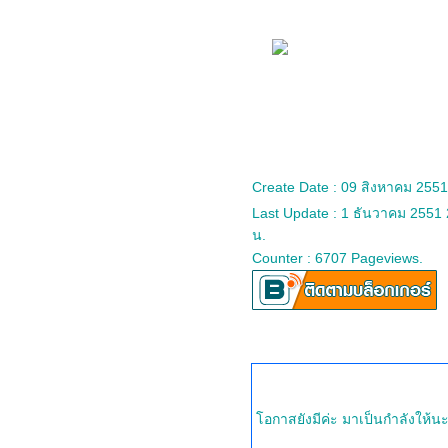
Create Date : 09 สิงหาคม 2551
Last Update : 1 ธันวาคม 2551 
น.
Counter : 6707 Pageviews.
อกาสยังมีค่ะ มาเป็นกำลังให้น