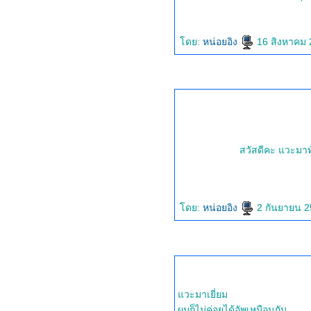
ดย:
หน่อยอิง
16 สิงหาคม 
ดย:
หน่อยอิง
2 กันยายน 2
วะมาเยี่ยม
ผมก็ไม่ค่อยได้อัพเหมือนกัน