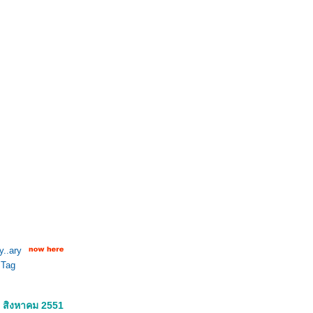
y..ary
 Tag
สิงหาคม 2551