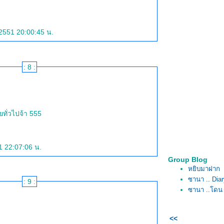
2551 20:00:45 น.
: 8 :
ทั่วไปจ้า 555
1 22:07:06 น.
Group Blog
หยิบมาฝาก
ซานา .. Diar
: 9 :
ซานา ..โดน
<<