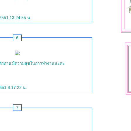
2551 13:24:55 น.
: 6 :
สวัสดีคะ แวะมาทักทาย มีความสุขในการทำงานนะคะ
551 8:17:22 น.
: 7 :