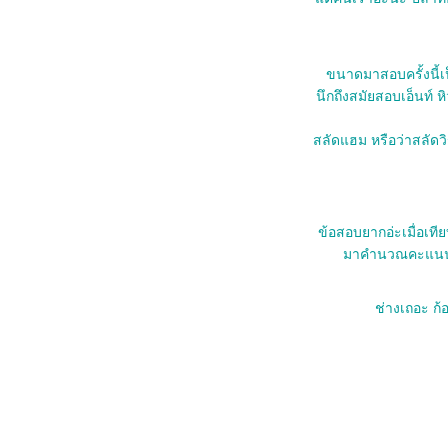
ขนาดมาสอบครั้งนี้เป
นึกถึงสมัยสอบเอ็นท์ 
สลัดแฮม หรือว่าสลัด
ข้อสอบยากอ่ะเมื่อเที
มาคำนวณคะแนนที่
ช่างเถอะ ก้