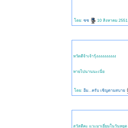
ดย:
ซซ
10 สิงหาคม 2551
หวัดดีจ้าเจ้ารุ้งงงงงงงงงง
หายไปนานนะเนี่
ดย:
อืม...ครับ เชิญตามสบา