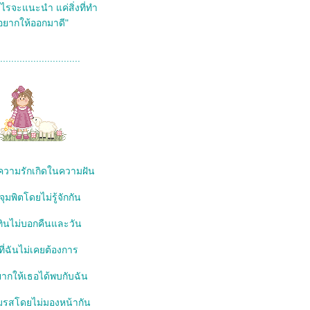
ะไรจะแนะนำ แค่สิ่งที่ทำ
อยากให้ออกมาดี"
.............................
ความรักเกิดในความฝัน
จุมพิตโดยไม่รู้จักกัน
ทินไม่บอกคืนและวัน
งที่ฉันไม่เคยต้องการ
ากให้เธอได้พบกับฉัน
มรสโดยไม่มองหน้ากัน