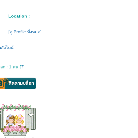
Location :
[ดู Profile ทั้งหมด]
ลังไมค์
็อก : 1 คน [
?
]