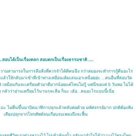
...สอบได้เป็นเรื่องตลก สอบตกเป็นเรื่องธรรมชาติ ....
มีความสามารถในการลืมสิ่งที่ควรจำได้ดีคนนึง กว่าสมองจะทำการกู้คืนอะไร
แล้วให้กลับมาเข้าที่เข้าทางเหมือนเดิมเล่นเอาเหนื่อยอ่ะ ...คนอื่นที่สอบวัด
 เหมือนกันจะเตรียมตัวมาดีมากน้อยแค่ไหนไม่รู้ แต่นี่ขอแค่ 5 วันพอ ไม่ได้
ียจ กลัวว่าอ่านเตรียมไว้นานๆจะลืม ก็นะ เฮ้อ...คนอะไรแบบนี้เนี่
รึ่งแน่ะ ไม่ตื่นขึ้นมาปิดนาฬิกาปลุกแล้วหลับต่อด้วย มหัศจรรย์มาก ปกติต้องฟัง
เสียงปลุกจากโทรศัพท์จนเกือบจบเพลงถึงจะฟื้น
ุดชีวิตเอาต่างหูวางไว้ ไปเข้าห้องน้ำ กลับมาจำไม่ได้ว่าวางไว้ตรงไหน