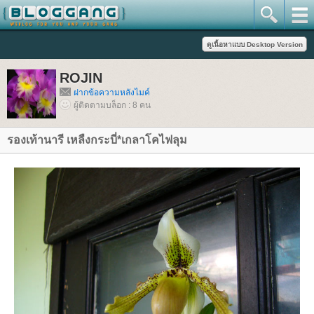
ROJIN
ฝากข้อความหลังไมค์
ผู้ติดตามบล็อก : 8 คน
รองเท้านารี เหลืงกระบี่*เกลาโคไฟลุม