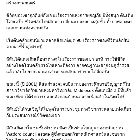
สร้างภาพยนตร์
ชีวิตของเขาถูกตีแผ่ดังเช่นเรื่องราวแห่งการผจญภัย มีทั้งสนุก ตื่นเต้น
ศกเศร้า ชีวิตพลิกไปพลิกมา เปลี่ยนแปลงอย่างสุดขั้ว ทั้งภาพลวงตา
ละภาพแห่งความจริง
เริ่มต้นคล้ายกับนิยายคลาสสิคแห่งยุค 90 เรื่องราวของชีวิตพลิกผัน
จากผ้าขี้ริ้วสู่เศรษฐี
ลีสันได้แต่งเติมเนื้อหาต่างๆในเรื่องราวของเขา อาทิ การใช้ชีวิต
อย่างโลดโผนคล้ายรถไฟเหาะตีลังกา จากคนฐานะยากจนสู่ร่ำรว
ล้วกลับไปยากจน และสามารถกลับมาร่ำรวยได้อีกครั้ง
ขณะนี้ (ปี 2001) ลีสันกำลังจะจบปีแรกของการศึกษาปริญญาตรีใน
สาขาวิชาจิตวิทยาแห่งมหาวิทยาลัย Middlesex ตั้งแต่เมื่อ 2 ปีที่แล้ว
ขณะที่เขาได้รับการปล่อยตัวก่อนกำหนดจากเรือนจำในสิงคโปร์
ลีสันยังได้รับเชิญให้ไปพูดในการประชุมทางวิชาการหลายแห่งเกี่ยว
กับประสบการณ์ชีวิตของเขา
ลีสันเกิดมาในชนชั้นทำงาน บิดาเป็นช่างโบกปูนของหน่วยงาน
Watford council estate ผู้ซึ่งสอบตกวิชาคณิตศาสตร์และจบจาก