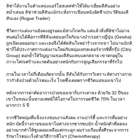
ลิซ่าได้งานในตำแหน่งแอร์โฮสเตสทำให้ได้มาเยี่ยมลีสันอย่าง
สม่ำเสมอ ลิซ่าช่วยลีสันแม้กระทั่งการเขียนหนังอัตชีวประวัติของลี
สันเอง (Rogue Trader)
ชีวิตการแต่งงานยังคงอยู่รอดแม้ห่างไกลกัน แต่แล้วสิ่งที่ลิซ่าไม่อาจ
ทนต่อไปได้คือการที่ลีสันเคยนอกใจกับนางบำเรอสาวญี่ปุ่น (Geisha)
ถูกเปิดเผยออกมา และเธอจึงได้ตัดสินใจหย่าร้างจากเขา ไม่นานนักลิ
ซ่าก็ได้ประกาศการแต่งงานใหม่กับหนุ่มเทรดเดอร์จากซิตี้กรุ๊ป (Citry
Group) ตอกย้ำให้วิญญาณของลีสันแทบแตกสลาย เขาตกอยู่ใน
ภาวะโศกเศร้าและกดดันอย่างหนักกับการสูญเสียภรรยาที่รักไป
ภายในเวลาไม่กี่เดือนถัดจากนั้น ลีสันได้รับการวิเคราะห์ทางร่างกา
ว่ากำลังป่วยด้วยโรคมะเร็ง โรคซึ่งเคยพรากชีวิตแม่ของเขาไป
หลังจากการผ่าตัดอาการป่วยของเขาก็บรรเทาลง ด้วยวัย 32 ปีของ
เขาในขณะนั้นทางแพทย์ให้โอกาสในการรอดชีวิต 70% ในเวลา
มากกว่า 5 ปี
จากชีวิตหนุ่มที่แข็งแรงชอบงานสังคม งานปาร์ตี้ และการดื่มอย่าง
หนัก บัดนี้ร่างกายของเขาไม่ต่างจากซากซบนัก น้ำหนักตัวที่ลดลง
อย่างมากทำให้ซูบผอมเหลือแต่กระดูก ผมร่วงเกือบทั้งศีรษะจากการ
รักษาโรคมะเร็งด้วยวิธีการคีโมฯ (Chemotherapy)