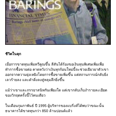
ชีวิตในคุก
เมื่อการขาดทุนเพิ่มทวีคูณขึ้น ลีสันได้ร้องขอเงินทุนพิเศษเพิ่มเพื่อ
ทำการซื้อขายต่อ คาดหวังว่าเงินทุกก้อนใหม่นี้จะช่วยเยียวยาตัวเขา
ออกจากความยุ่งเหยิงโดยการซื้อขายเพิ่มขึ้น แต่สถานการณ์กลับยิ่ง
เลวร้ายลง และดำดิ่งลงสู่หลุมลึกยิ่งขึ้น
ม้ว่าเขาและภรรยาสนิทกันเพียงใด แต่เขากลับเก็บงำรายละเอียด
ของวิกฤตครั้งนี้ไว้คนเดียว
นเดือนกุมภาพันธ์ ปี 1995 ผู้บริหารของแบริ่งส์ได้พบว่าขณะนั้น
ธนาคารได้ขาดทุนกว่า 850 ล้านปอนด์แล้ว