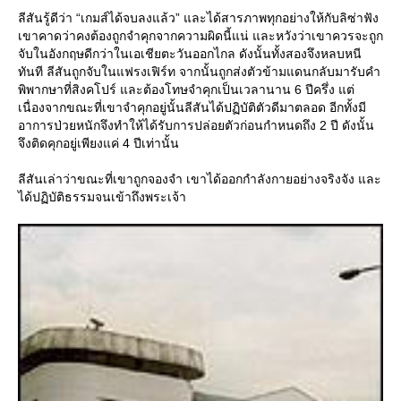
ลีสันรู้ดีว่า “เกมส์ได้จบลงแล้ว” และได้สารภาพทุกอย่างให้กับลิซ่าฟัง
เขาคาดว่าคงต้องถูกจำคุกจากความผิดนี้แน่ และหวังว่าเขาควรจะถูก
จับในอังกฤษดีกว่าในเอเชียตะวันออกไกล ดังนั้นทั้งสองจึงหลบหนี
ทันที ลีสันถูกจับในแฟรงเฟิร์ท จากนั้นถูกส่งตัวข้ามแดนกลับมารับคำ
พิพากษาที่สิงคโปร์ และต้องโทษจำคุกเป็นเวลานาน 6 ปีครึ่ง แต่
เนื่องจากขณะที่เขาจำคุกอยู่นั้นลีสันได้ปฏิบัติตัวดีมาตลอด อีกทั้งมี
อาการป่วยหนักจึงทำให้ได้รับการปล่อยตัวก่อนกำหนดถึง 2 ปี ดังนั้น
จึงติดคุกอยู่เพียงแค่ 4 ปีเท่านั้น
ลีสันเล่าว่าขณะที่เขาถูกจองจำ เขาได้ออกกำลังกายอย่างจริงจัง และ
ได้ปฏิบัติธรรมจนเข้าถึงพระเจ้า