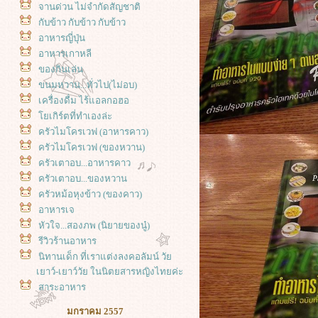
จานด่วน ไม่จำกัดสัญชาติ
กับข้าว กับข้าว กับข้าว
อาหารญี่ปุ่น
อาหารเกาหลี
ของกินเล่น
ขนมหวาน...ทั่วไป(ไม่อบ)
เครื่องดื่ม ไร้แอลกอฮอ
เกิร์ตที่ทำเองล่ะ
ครัวไมโครเวฟ (อาหารคาว)
ครัวไมโครเวฟ (ของหวาน)
ครัวเตาอบ...อาหารคาว
ครัวเตาอบ...ของหวาน
ครัวหม้อหุงข้าว (ของคาว)
อาหารเจ
หัวใจ...สองภพ (นิยายของนู๋)
รีวิวร้านอาหาร
นิทานเด็ก ที่เราแต่งลงคอลัมน์ วั
เยาว์-เยาว์วัย ในนิตยสารหญิงไทยค่ะ
สาระอาหาร
มกราคม 2557