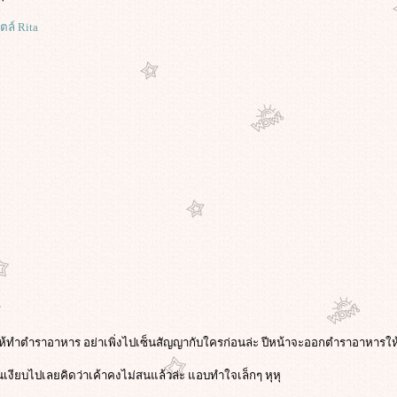
ล์ Rita
ิ
จะให้ทำตำราอาหาร อย่าเพิ่งไปเซ็นสัญญากับใครก่อนล่ะ ปีหน้าจะออกตำราอาหารให
เงียบไปเลยคิดว่าเค้าคงไม่สนแล้วล่ะ แอบทำใจเล็กๆ หุหุ