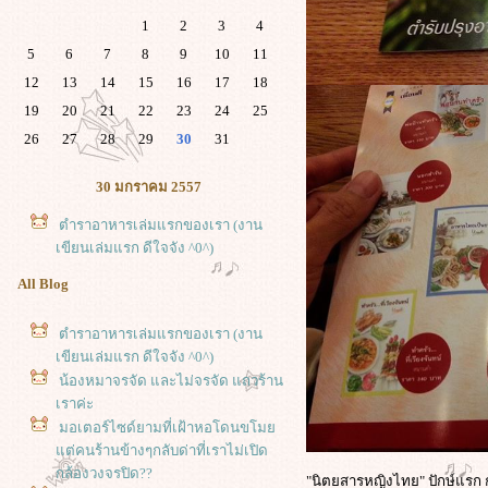
1
2
3
4
5
6
7
8
9
10
11
12
13
14
15
16
17
18
19
20
21
22
23
24
25
26
27
28
29
30
31
30 มกราคม 2557
ตำราอาหารเล่มแรกของเรา (งาน
เขียนเล่มแรก ดีใจจัง ^0^)
All Blog
ตำราอาหารเล่มแรกของเรา (งาน
เขียนเล่มแรก ดีใจจัง ^0^)
น้องหมาจรจัด และไม่จรจัด แถวร้าน
เราค่ะ
มอเตอร์ไซด์ยามที่เฝ้าหอโดนขโม
ต่คนร้านข้างๆกลับด่าที่เราไม่เปิด
กล้องวงจรปิด??
"นิตยสารหญิงไทย" ปักษ์แรก 