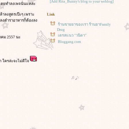
[Add Rita_Bunny's blog to your weblog]
่เคยทำลงเพจนั่นแหล่ะ
Link
ล้าลงสูตรเป๊ะๆ เพราะ
่าลงตำราอาหารก็ต้องลง
ร้านขายยาของเรา ร้านยาFamily
Drug
เดรสแนว "วนิดา"
ราคม 2557 นะ
Bloggang.com
ีก ใครล่ะจะไม่ดีใจ