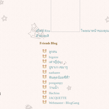
สไตล์ Rita
ฆษณาหน้าของคุณ
ด้วยเลยสิ
Friends Blog
ลูกสน
bigsize
เต่าญี่ปุ่น
ปูขาเก เซมารู
natharee
ฟันคุดน้อยซี่ที่7
pongampy
ว่านน้ำ
Hachisu
้
JACQUETTE
Webmaster - BlogGang