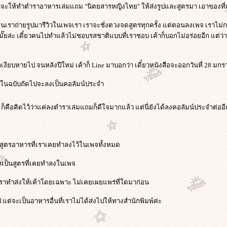
่าจะให้ทำตำราอาหารเล่มแถม "นิตยสารหญิงไทย" ให้ส่งรูปและสูตรมา เอาของที
เราถ่ายรูปมารีวิวในเพจเรา เราจะชั่งตวงจดสูตรทุกครั้ง แต่ตอนลงเพจ เราไม่ก
๊ยล่ะ เดี๋ยวคนไปทำแล้วไม่ชอบรสชาติแบบที่เราชอบ เค้าก็บอกไม่อร่อยอีก แต่ว
็เงียบหายไป จนหลังปีใหม่ เค้าก็ Line มาบอกว่า เดี๋ยวหนังสือจะออกวันที่ 28 มก
วในฉบับถัดไปจะลงเป็นคอลัมน์ประจำ
ย ก็คือคิดไว้ว่าแค่ลงตำราเล่มแถมก็ดีใจมากแล้ว แต่นี่ยังได้ลงคอลัมน์ประจำต่ออ
ะสูตรอาหารที่เราเคยทำลงไว้ในเพจทั้งหมด
เป็นสูตรที่เคยทำลงในเพจ
เราทำส่งให้เค้าโดยเฉพาะ ไม่เคยเผยแพร่ที่ใดมาก่อน
 แต่จะเป็นอาหารอื่นที่เราไม่ได้ส่งไปให้ทางสำนักพิมพ์ค่ะ