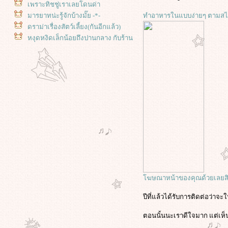
เพราะทิชชู่เราเลยโดนด่า
มารยาทน่ะรู้จักบ้างมั๊ย -*-
ทำอาหารในแบบง่ายๆ ตามสไต
ดราม่าเรื่องสัตว์เลี้ยง(กันอีกแล้ว)
หงุดหงิดเล็กน้อยถึงปานกลาง กับร้าน
ปลาหมึกปิ้งตลาดมหาสิน
หงุดหงิดค่ะ หงุดหงิด เกี่ยวกับครีม
ชีสโฮมเมด
เค้าเหมือนกระเทยตรงหนา
T^T
ไม่คิดว่าจะเจอกับตัวนะ คนโรคจิต
เนี่
บ่นๆๆๆ น้องสาวจ๋า อย่าหยาบกันนักสิ
จ๊ะ
เรื่องฮาๆ ถ่ายเป็นสีแดงแจ๊ด
ฆษณาหน้าของคุณด้วยเลยส
ปีที่แล้วได้รับการติดต่อว่า
ตอนนั้นนะเราดีใจมาก แต่เห็น