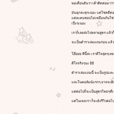
พอเดือนธันวา เค้าติดต่อมาว
มันฉุกละหุกเนอะ แต่โชคดีตอน
ต่ละคนชอบไม่เหมือนกันใช่มั
เป๊ะๆเนอะ
เราก็เลยส่งไปหลายสูตร แล้วก
จะเป็นตำราเล่มแถมก่อน แล้
อ๊ยยย ทีนี้ล่ะ เราดีใจสุดๆเล
ดีใจจริงๆนะ อิอิ
ตำราเล่มแถมนี้ จะเป็นรูปแล
ละในคอลัมน์แรกๆ อาจจะยัง
ต่ต่อไปก็จะเป็นสูตรใหม่ๆที่
ต่ในเพจเรา ก็จะยังรีวิวต่อไป