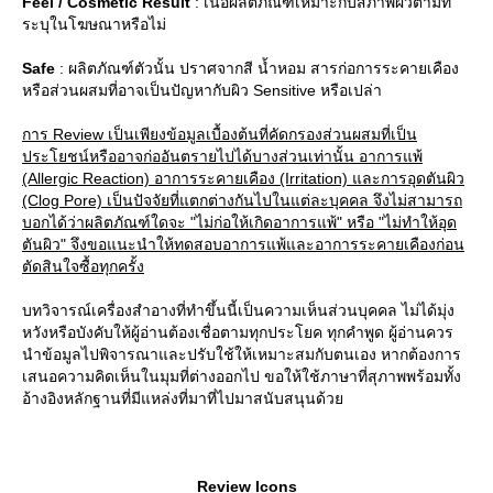
Feel / Cosmetic Result
: เนื้อผลิตภัณฑ์เหมาะกับสภาพผิวตามที่
ระบุในโฆษณาหรือไม่
Safe
: ผลิตภัณฑ์ตัวนั้น ปราศจากสี น้ำหอม สารก่อการระคายเคือง
หรือส่วนผสมที่อาจเป็นปัญหากับผิว Sensitive หรือเปล่า
การ Review เป็นเพียงข้อมูลเบื้องต้นที่คัดกรองส่วนผสมที่เป็น
ประโยชน์หรืออาจก่ออันตรายไปได้บางส่วนเท่านั้น อาการแพ้
(Allergic Reaction) อาการระคายเคือง (Irritation) และการอุดตันผิว
(Clog Pore) เป็นปัจจัยที่แตกต่างกันไปในแต่ละบุคคล จึงไม่สามารถ
บอกได้ว่าผลิตภัณฑ์ใดจะ "ไม่ก่อให้เกิดอาการแพ้" หรือ "ไม่ทำให้อุด
ตันผิว" จึงขอแนะนำให้ทดสอบอาการแพ้และอาการระคายเคืองก่อน
ตัดสินใจซื้อทุกครั้ง
บทวิจารณ์เครื่องสำอางที่ทำขึ้นนี้เป็นความเห็นส่วนบุคคล ไม่ได้มุ่ง
หวังหรือบังคับให้ผู้อ่านต้องเชื่อตามทุกประโยค ทุกคำพูด ผู้อ่านควร
นำข้อมูลไปพิจารณาและปรับใช้ให้เหมาะสมกับตนเอง หากต้องการ
เสนอความคิดเห็นในมุมที่ต่างออกไป ขอให้ใช้ภาษาที่สุภาพพร้อมทั้ง
อ้างอิงหลักฐานที่มีแหล่งที่มาที่ไปมาสนับสนุนด้ว
Review Icons