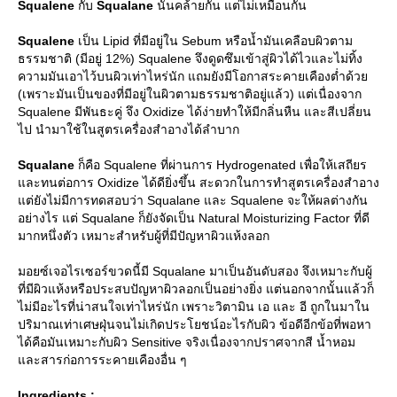
Squalene
กับ
Squalane
นั้นคล้ายกัน แต่ไม่เหมือนกัน
Squalene
เป็น Lipid ที่มีอยู่ใน Sebum หรือน้ำมันเคลือบผิวตาม
ธรรมชาติ (มีอยู่ 12%) Squalene จึงดูดซึมเข้าสู่ผิวได้ไวและไม่ทิ้ง
ความมันเอาไว้บนผิวเท่าไหร่นัก แถมยังมีโอกาสระคายเคืองต่ำด้ว
(เพราะมันเป็นของที่มีอยู่ในผิวตามธรรมชาติอยู่แล้ว) แต่เนื่องจาก
Squalene มีพันธะคู่ จึง Oxidize ได้ง่ายทำให้มีกลิ่นหืน และสีเปลี่ยน
ไป นำมาใช้ในสูตรเครื่องสำอางได้ลำบาก
Squalane
ก็คือ Squalene ที่ผ่านการ Hydrogenated เพื่อให้เสถียร
ละทนต่อการ Oxidize ได้ดียิ่งขึ้น สะดวกในการทำสูตรเครื่องสำอาง
ต่ยังไม่มีการทดสอบว่า Squalane และ Squalene จะให้ผลต่างกัน
อย่างไร แต่ Squalane ก็ยังจัดเป็น Natural Moisturizing Factor ที่ดี
มากหนึ่งตัว เหมาะสำหรับผู้ที่มีปัญหาผิวแห้งลอก
มอยซ์เจอไรเซอร์ขวดนี้มี Squalane มาเป็นอันดับสอง จึงเหมาะกับผู้
ที่มีผิวแห้งหรือประสบปัญหาผิวลอกเป็นอย่างยิ่ง แต่นอกจากนั้นแล้วก็
ไม่มีอะไรที่น่าสนใจเท่าไหร่นัก เพราะวิตามิน เอ และ อี ถูกในมาใน
ปริมาณเท่าเศษฝุ่นจนไม่เกิดประโยชน์อะไรกับผิว ข้อดีอีกข้อที่พอหา
ได้คือมันเหมาะกับผิว Sensitive จริงเนื่องจากปราศจากสี น้ำหอม
ละสารก่อการระคายเคืองอื่น ๆ
Ingredients :