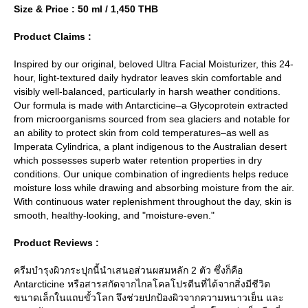
Size & Price : 50 ml / 1,450 THB
Product Claims :
Inspired by our original, beloved Ultra Facial Moisturizer, this 24-
hour, light-textured daily hydrator leaves skin comfortable and
visibly well-balanced, particularly in harsh weather conditions.
Our formula is made with Antarcticine–a Glycoprotein extracted
from microorganisms sourced from sea glaciers and notable for
an ability to protect skin from cold temperatures–as well as
Imperata Cylindrica, a plant indigenous to the Australian desert
which possesses superb water retention properties in dry
conditions. Our unique combination of ingredients helps reduce
moisture loss while drawing and absorbing moisture from the air.
With continuous water replenishment throughout the day, skin is
smooth, healthy-looking, and "moisture-even."
Product Reviews :
ครีมบำรุงผิวกระปุกนี้นำเสนอส่วนผสมหลัก 2 ตัว ซึ่งก็คือ
Antarcticine หรือสารสกัดจากไกลโคลโปรตีนที่ได้จากสิ่งมีชีวิต
ขนาดเล็กในแถบขั้วโลก จึงช่วยปกป้องผิวจากความหนาวเย็น และ