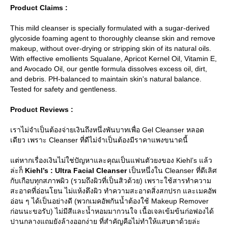
Product Claims :
This mild cleanser is specially formulated with a sugar-derived
glycoside foaming agent to thoroughly cleanse skin and remove
makeup, without over-drying or stripping skin of its natural oils.
With effective emollients Squalane, Apricot Kernel Oil, Vitamin E,
and Avocado Oil, our gentle formula dissolves excess oil, dirt,
and debris. PH-balanced to maintain skin's natural balance.
Tested for safety and gentleness.
Product Reviews :
เราไม่จำเป็นต้องจ่ายเงินถึงหนึ่งพันบาทเพื่อ Gel Cleanser หลอด
เดียว เพราะ Cleanser ที่ดีไม่จำเป็นต้องมีราคาแพงขนาดนี้
ต่หากเรื่องเงินไม่ใช่ปัญหาและคุณเป็นแฟนตัวยงของ Kiehl’s แล้ว
ล่ะก็
Kiehl’s : Ultra Facial Cleanser
เป็นหนึ่งใน Cleanser ที่ดีเลิศ
กับเกือบทุกสภาพผิว (รวมถึงผิวที่เป็นสิวด้วย) เพราะใช้สารทำความ
สะอาดที่อ่อนโยน ไม่แห้งตึงผิว ทำความสะอาดสิ่งสกปรก และเมคอัพ
อ่อน ๆ ได้เป็นอย่างดี (พวกเมคอัพกันน้ำต้องใช้ Makeup Remover
ก่อนนะขอรับ) ไม่มีสีและน้ำหอมมากวนใจ เนื้อเจลเข้มข้นก่อฟองได้
ปานกลางแถมยังล้างออกง่าย ที่สำคัญคือไม่ทำให้แสบตาด้วยล่ะ