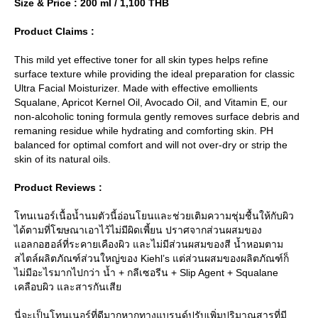
Size & Price : 200 ml / 1,100 THB
Product Claims :
This mild yet effective toner for all skin types helps refine
surface texture while providing the ideal preparation for classic
Ultra Facial Moisturizer. Made with effective emollients
Squalane, Apricot Kernel Oil, Avocado Oil, and Vitamin E, our
non-alcoholic toning formula gently removes surface debris and
remaning residue while hydrating and comforting skin. PH
balanced for optimal comfort and will not over-dry or strip the
skin of its natural oils.
Product Reviews :
ทนเนอร์เนื้อน้ำนมตัวนี้อ่อนโยนและช่วยเติมความชุ่มชื้นให้กับผิว
ได้ตามที่โฆษณาเอาไว้ไม่มีผิดเพี้ยน ปราศจากส่วนผสมของ
อลกอฮอล์ที่ระคายเคืองผิว และไม่มีส่วนผสมของสี น้ำหอมตาม
สไตล์ผลิตภัณฑ์ส่วนใหญ่ของ Kiehl’s แต่ส่วนผสมของผลิตภัณฑ์ก็
ไม่มีอะไรมากไปกว่า น้ำ + กลีเซอรีน + Slip Agent + Squalane
เคลือบผิว และสารกันเสี
นี่จะเป็นโทนเนอร์ที่ดีมากหากทางแบรนด์ปรับเพิ่มปริมาณสารที่มี