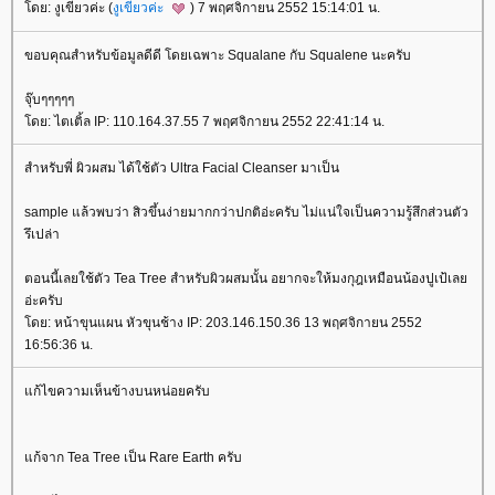
ดย: งูเขียวค่ะ (
งูเขียวค่ะ
) 7 พฤศจิกายน 2552 15:14:01 น.
ขอบคุณสำหรับข้อมูลดีดี โดยเฉพาะ Squalane กับ Squalene นะครับ
จุ๊บๆๆๆๆๆ
ดย: ไตเติ้ล IP: 110.164.37.55 7 พฤศจิกายน 2552 22:41:14 น.
สำหรับพี่ ผิวผสม ได้ใช้ตัว Ultra Facial Cleanser มาเป็น
sample แล้วพบว่า สิวขึ้นง่ายมากกว่าปกติอ่ะครับ ไม่แน่ใจเป็นความรู้สึกส่วนตัว
รึเปล่า
ตอนนี้เลยใช้ตัว Tea Tree สำหรับผิวผสมนั้น อยากจะให้มงกุฎเหมือนน้องปูเป้เล
อ่ะครับ
ดย: หน้าขุนแผน หัวขุนช้าง IP: 203.146.150.36 13 พฤศจิกายน 2552
16:56:36 น.
ก้ไขความเห็นข้างบนหน่อยครับ
ก้จาก Tea Tree เป็น Rare Earth ครับ