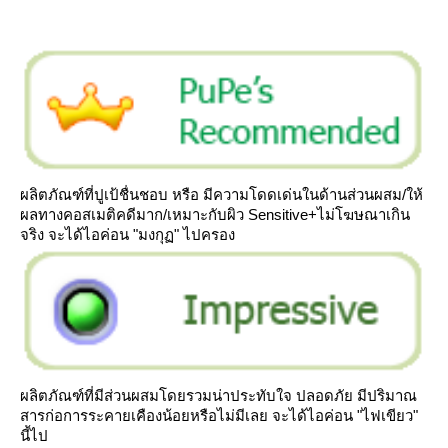
ผลิตภัณฑ์ที่ปูเป้ชื่นชอบ หรือ มีความโดดเด่นในด้านส่วนผสม/ให้
ผลทางคอสเมติคดีมาก/เหมาะกับผิว Sensitive+ไม่โฆษณาเกิน
จริง จะได้ไอค่อน "มงกุฏ" ไปครอง
ผลิตภัณฑ์ที่มีส่วนผสมโดยรวมน่าประทับใจ ปลอดภัย มีปริมาณ
สารก่อการระคายเคืองน้อยหรือไม่มีเลย จะได้ไอค่อน "ไฟเขียว"
นี้ไป