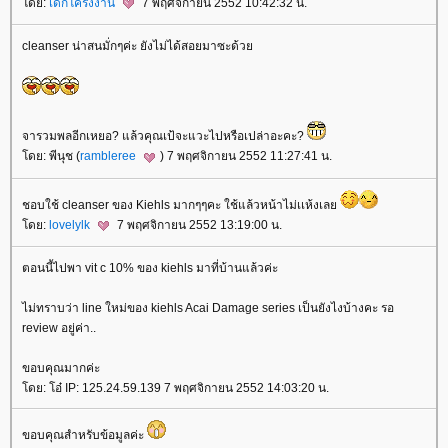
ดย:
เด็กโครงงาน
7 พฤศจิกายน 2552 10:42:32 น.
cleanser น่าสนมั่กๆค่ะ ยังไม่ได้สอยมาซะด้ว
จารวมพลอีกเหยอ? แล้วคุณเป้จะแวะไปหรือเปล่าอะคะ?
ดย: พีนุช (
rambleree
) 7 พฤศจิกายน 2552 11:27:41 น.
ชอบใช้ cleanser ของ Kiehls มากๆๆคะ ใช้แล้วหน้าไม่เเห้งเล
ดย:
lovelylk
7 พฤศจิกายน 2552 13:19:00 น.
ตอนนี้ไปพา vit c 10% ของ kiehls มาที่บ้านแล้วค่ะ
ไม่ทราบว่า line ใหม่ของ kiehls Acai Damage series เป็นยังไงบ้างคะ รอ
review อยู่ค่า..
ขอบคุณมากค่ะ
ดย: โอ๋ IP: 125.24.59.139 7 พฤศจิกายน 2552 14:03:20 น.
ขอบคุณสำหรับข้อมูลค่ะ