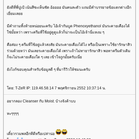
ังดีที่พี่ปูเป้ เน้นสีซะเห็นชัด อ้ออออ มันคนละตัว แถมมีคำบรรยายข้อแตกต่างอีก
เยี่ยมเล
มีคำถามทิ้งท้ายหน่อยนะครับ ไอ้เจ้ากันบูด Phenoxyethanol มันระคายเคืองได้
ช่มั้ยหว่า เพราะครีมที่ใช้อยู่ดูดูแล้วก็น่าจะเป็นไอ้เจ้านี่แหงม ๆ
คือส่อง ๆ ครีมที่ใช้อยู่แล้วสงสัย มันระคายเคืองได้ไง หรือเป็นเพราะใช้ยารักษาสิว
ร่วมด้วยหว่า มันเลยระคายเคืองได้ เพราะถ้าไม่ทายารักษาสิว พอทาครีมตัวเดิม
ก็จะไม่ระคายเคืองใด ๆ เลย เข้าใจถูกมั้ยครับเนี่
ังไงก้ขอบคุณสำหรับข้อมูลดี ๆ ที่มารีวิวให้ชมนะครับ
ดย: T-ZeR IP: 119.46.58.14 7 พฤศจิกายน 2552 10:37:14 น.
อยากลอง Cleanser กับ Moist. บ้างจังค้าบบ
หะๆๆๆๆ
เดี๋ยวรวมพลอีกทีดีหรือเปล่าน่อ