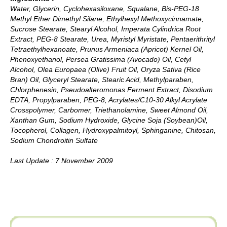
Water, Glycerin, Cyclohexasiloxane, Squalane, Bis-PEG-18
Methyl Ether Dimethyl Silane, Ethylhexyl Methoxycinnamate,
Sucrose Stearate, Stearyl Alcohol, Imperata Cylindrica Root
Extract, PEG-8 Stearate, Urea, Myristyl Myristate, Pentaerithrityl
Tetraethylhexanoate, Prunus Armeniaca (Apricot) Kernel Oil,
Phenoxyethanol, Persea Gratissima (Avocado) Oil, Cetyl
Alcohol, Olea Europaea (Olive) Fruit Oil, Oryza Sativa (Rice
Bran) Oil, Glyceryl Stearate, Stearic Acid, Methylparaben,
Chlorphenesin, Pseudoalteromonas Ferment Extract, Disodium
EDTA, Propylparaben, PEG-8, Acrylates/C10-30 Alkyl Acrylate
Crosspolymer, Carbomer, Triethanolamine, Sweet Almond Oil,
Xanthan Gum, Sodium Hydroxide, Glycine Soja (Soybean)Oil,
Tocopherol, Collagen, Hydroxypalmitoyl, Sphinganine, Chitosan,
Sodium Chondroitin Sulfate
Last Update : 7 November 2009