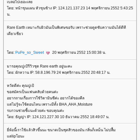
เบลอไปเยอะเล
ดย: หน้าขุนแผน หัวขุนช้าง IP: 124.121.137.23 14 พฤศจิกายน 2552 5:43:25
น.
Rare Earth เหมาะกับผิวมันเป็นพิเศษขอรับ เพราะช่วยดูดซับความมันได้ดีที
เดียวเชียว
ดย:
PuPe_so_Sweet
20 พฤศจิกายน 2552 15:00:38 น.
มารอคุณปูเป้รีวิวชุด Rare earth อยู่นะคะ
ดย: ผักหวาน IP: 58.8.196.79 24 พฤศจิกายน 2552 20:48:17 น.
หวัดดีค่ะ คุณปูเป้
ขอสมัครเป็นแฟนคลับด้วยคนค่ะ
อยากถามเรื่องการใช้วิตามินซีค่ะ อยากได้ของคีล
ต่ไม่รู้จะใช้ตอนไหน เพราะมีทั้ง BHA ,AHA ,Moisture
รบกวนช่วยชี้แนะด้วยค่ะ ขอบคุณค่ะ
ดย: ธัญญ่า IP: 124.121.227.30 10 ธันวาคม 2552 18:49:07 น.
ี่ห้อนี้เราใช้แล้วสิวขึ้นนะ ขนาดเป็นชุดสิวของมัน กลิ่นก็เหม็น ไม่ปลื้ม
ต่lipโอนะ