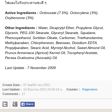
ไฟแดงไปรับประทานซะดี ๆ
Active Ingredients :
Octinoxate (7.5%), Octocrylene (3%),
Oxybenzone (3%).
Other Ingredients :
Water, Dicaprylyl Ether, Propylene Glycol,
Glycerin, PEG-100 Stearate, Glyceryl Stearate, Squalane,
Phenoxyethanol, Sorbitan Oleate, Carbomer, Triethanolamine,
Methylparaben, Chlorphenesin, Beeswax, Disodium EDTA,
Propylparaben, Stearic Acid, Myristyl Alcohol, Sweet Almond Oil,
Prunus Armeniaca (Apricot) Kernel Oil, Tocopheryl Acetate,
Persea Gratissima (Avocado) Oil.
Last Update : 7 November 2009
Create Date :
07 พฤศจิกายน 2552
Last Update :
10 มิถุนายน 2553 20:08:19 น.
Counter :
Pageviews.
Comments :
27