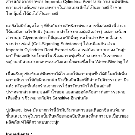
สารสกัดจากรากของ Imperata Cylindrica ที่เขาโปรยว่าเป็นพืชที่ทน
ความแร้งแค้นของทะเลทรายในออสเตรเลียได้เป็นอย่างดี จึงช่ว
อบอุ้มน้ำให้ผิวได้เป็นอย่างดี
ต่ยังไม่มีข้อมูลใด ๆ ที่ยืนยันประสิทธิภาพของสารทั้งสองตัวนี้ว่าจะ
ห้ผลดีอย่างไรกับผิว (นอกจากคำโปรยของผู้ผลิตสาร) แต่อย่างน้อ
สารกลุ่ม Glycoprotein ก็มีคุณสมบัติพื้นฐานเป็นสารที่ช่วยสื่อสาร
ระหว่างเซลล์ (Cell-Siganling Substance) ได้เหมือนกัน ส่วน
Imperata Cylindrica Root Extract หรือ สารสกัดจากรากของ “หญ้า
คา” ก็พอจะมีประโยชน์ในเรื่องความชุ่มชื้นบ้าง เพราะในรากของ
หญ้าคามีส่วนประกอบของแป้งและน้ำตาลซึ่งเป็น Water-Binding ได้
เนื้อครีมดูเข้มข้นแต่ซึมซาบได้ไวและให้ความชุ่มชื้นได้ดีโดยไม่เพิ่ม
ความมันวาวให้กับผิวมากนัก จึงเป็นตัวเลือกที่ดีสำหรับผิวธรรมดา ผิว
ห้ง หรือจุดที่แห้งกร้านจากการใช้ยารักษาสิวได้เป็นอย่างดี
ปราศจากส่วนผสมของสี น้ำหอม แอลกอฮอล์หรือสารก่อการระคา
เคืองอื่น ๆ จึงเหมาะกับผิว Sensitive อีกเช่นกัน
ปูเป้คงจะ love มันมากกว่านี้ถ้ามีปริมาณสารแอนติออกซิแดนท์มาก
ขึ้นและบรรจุในขวดปั้มทึบหรือหลอดบีบทึบแสงที่ลดการปนเปื้อนของ
ผลิตภัณฑ์ได้ดีกว่าแบบกระปุก
Ingredients :