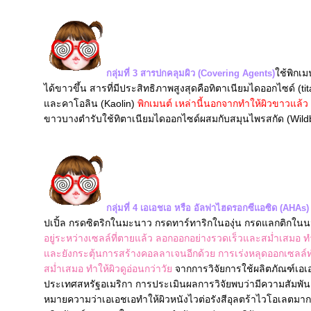
ช้พิกเมน
กลุ่มที่ 3 สารปกคลุมผิว (Covering Agents)
ได้ขาวขึ้น สารที่มีประสิทธิภาพสูงสุดคือทิตาเนียมไดออกไซด์ (ti
ละคาโอลิน (Kaolin)
พิกเมนต์ เหล่านี้นอกจากทำให้ผิวขาวแล้
ขาวบางตำรับใช้ทิตาเนียมไดออกไซด์ผสมกับสมุนไพรสกัด (Wildbe
กลุ่มที่ 4 เอเอชเอ หรือ อัลฟาไฮดรอกซีแอซิด (AHAs
ปเปิ้ล กรดซิตริกในมะนาว กรดทาร์ทาริกในองุ่น กรดแลกติกในน
อยู่ระหว่างเซลล์ที่ตายแล้ว ลอกออกอย่างรวดเร็วและสม่ำเสมอ ทำ
ละยังกระตุ้นการสร้างคอลลาเจนอีกด้วย การเร่งหลุดออกเซลล์ทำ
สม่ำเสมอ ทำให้ผิวดูอ่อนกว่าวั
จากการวิจัยการใช้ผลิตภัณฑ์เอ
ประเทศสหรัฐอเมริกา การประเมินผลการวิจัยพบว่ามีความสัมพัน
หมายความว่าเอเอชเอทำให้ผิวหนังไวต่อรังสีอุลตร้าไวโอเลตมากขึ