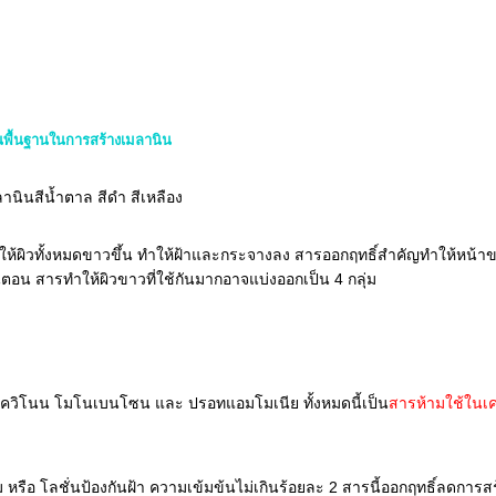
นพื้นฐานในการสร้างเมลานิน
นินสีน้ำตาล สีดำ สีเหลือง
อทำให้ผิวทั้งหมดขาวขึ้น ทำให้ฝ้าและกระจางลง สารออกฤทธิ์สำคัญทำให้หน้า
นตอน สารทำให้ผิวขาวที่ใช้กันมากอาจแบ่งออกเป็น 4 กลุ่ม
รควิโนน โมโนเบนโซน และ ปรอทแอมโมเนีย ทั้งหมดนี้เป็น
สารห้ามใช้ในเคร
 หรือ โลชั่นป้องกันฝ้า ความเข้มข้นไม่เกินร้อยละ 2 สารนี้ออกฤทธิ์ลดการส