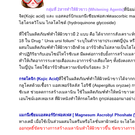
ที่นิ
กลุ่มที่ 2สารทำให้ผิวขาว (Whitening Agents)
จิด(Kojic acid) และ แอสคอร์บิกแมกนีเซียมฟอสเฟตascorbic m
ไฮโดรควิโนน ไกลโคไซด์ (hydroquinone glycoside)
ที่ใช้ในผลิตภัณฑ์ทำให้ผิวขาวมี 2 แบบ คือ ได้จากการสังเคราะ
18 ใน Drug “ Urva ursi folium” ระบุในตำรายาประเทศญี่ปุ่น หรื
ผสมในผลิตภัณฑ์ทำให้ผิวขาวอีกด้วย อาร์บิวตินไม่สลายเป็นไฮ
ทำปฏิกิริยากับเอนไซม์ไทโรซิเนส มีผลต่อการยับยั้งการสร้างเมล
ทำให้เกิดอาการระคายเคืองและอาการข้างเคียงใดๆ ทั้งยังคงสภา
นญี่ปุ่น โดยใช้อาร์บิวตินความเข้มข้นร้อยละ 3-7
ที่ใช้ในผลิตภัณฑ์ทำให้ผิวหน้าขาวได้จากก
กรดโคจิก (Kojic Acid)
กลูโคสด้วยเชื้อรา แอสเพอร์จิลลัส โอริซี (Aspergillus oryza
ซิเนส ช่วยลดการสร้างเมลานิน ใช้ในผลิตภัณฑ์ทำให้หน้าขาวคว
เอนไซม์เอสเทอเรส ที่ผิวหนังทำให้กรดโคจิก ถูกปล่อยออกมาอย่
มกนีเซียมแอสคอร์บิกฟอสเฟส [ Magnesum Ascrobyl Phoshate 
ทางเคมี เมื่อใช้เป็นส่วนผสมในครีมหรือโลชั่นทาผิวหนัง จะไฮโ
ออกฤทธิ์ขัดขวางการสร้างเมลานินทำให้ผิวขาวขึ้น ขัดขวางการเ