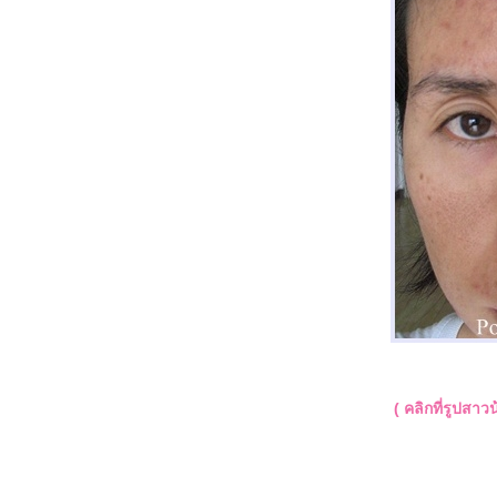
( คลิกที่รูปสาว