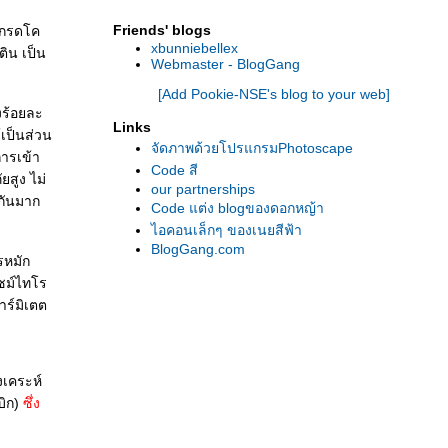
Friends' blogs
) กรดโค
xbunniebellex
ิน เป็น
Webmaster - BlogGang
[Add Pookie-NSE's blog to your web]
งร้อยละ
Links
้เป็นส่วน
จัดภาพด้วยโปรแกรมPhotoscape
ารเข้า
Code สี
ยสูง ไม่
our partnerships
กันมาก
Code แต่ง blogของดอกหญ้า
ไอคอนเล็กๆ ของเนยสีฟ้า
BlogGang.com
รหมัก
ไซม์ไทโร
ร์มิเตต
งเคระห์
บิก)
ซึ่ง