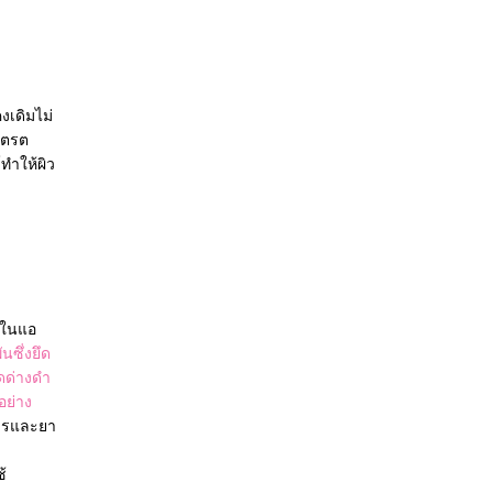
งเดิมไม่
นเตรต
ทำให้ผิว
ิกในแอ
ันซึ่งยึด
ุดด่างดำ
อย่าง
หารและยา
้