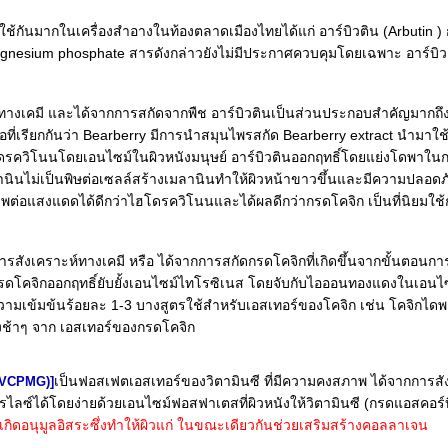
ยมใช้กันมากในเครื่องสำอางในท้องตลาดเมืองไทยได้แก่ อาร์บิวติน (Arbutin 
agnesium phosphate สารดังกล่าวยังไม่มีประกาศควบคุมโดยเฉพาะ อาร์บิวต
ห์ทางเคมี และได้จากการสกัดจากพืช อาร์บิวตินเป็นส่วนประกอบสำคัญมากถึ
อที่เรียกกันว่า Bearberry มีการนำสมุนไพรสกัด Bearberry extract นำมาใช
โดรควิโนนโดยเอนไซม์ในผิวหนังมนุษย์ อาร์บิวตินออกฤทธิ์โดยแย่งโดพาในก
านินไม่เป็นพิษต่อเซลล์สร้างเมลานินทำให้ผิวหน้าขาวขึ้นและมีความปลอดภั
พต่อแสงแดดได้ดีกว่าไฮโดรควิโนนและได้ผลดีกว่ากรดโคจิก เป็นที่นิยมใช้
ารสังเคราะห์ทางเคมี หรือ ได้จากการสกัดกรดโคจิกที่เกิดขึ้นจากขั้นตอนกา
e) กรดโคจิกออกฤทธิ์ยับยั้งเอนไซม์ไทโรซิเนส โดยจับกับไอออนทองแดงในเอน
ามเข้มข้นร้อยละ 1-3 บางสูตรใช้สำหรับเอสเทอร์ของโคจิก เช่น โคจิกไดพา
างช้าๆ จาก เอสเทอร์ของกรดโคจิก
เป็นฟอสเฟตเอสเทอร์ของวิตามินซี ที่มีความคงสภาพ ได้จากการสั
(VCPMG)]
ดรไลซ์ได้โดยง่ายด้วยเอนไซม์ฟอสฟาเตสที่ผิวหนังให้วิตามินซี (กรดแอสคอร์
กิดอนุมูลอิสระซึ่งทำให้ผิวแก่ ในขณะเดียวกันช่วยเสริมสร้างคอลลาเจน