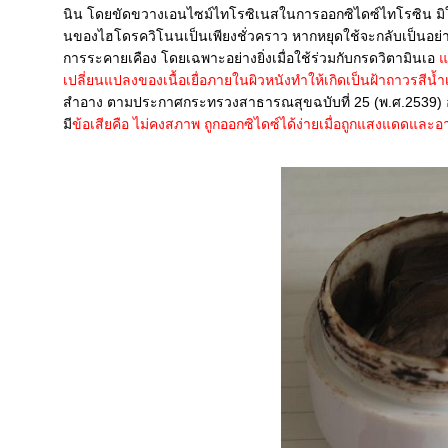
นิน โดยขัดขวางเอนไซม์ไทโรซิเนสในการออกซิไดซ์ไทโรซิน มิใ
นของไฮโดรควิโนนเป็นเพียงชั่วคราว หากหยุดใช้จะกลับเป็นอย่าง
การระคายเคือง โดยเฉพาะอย่างยิ่งเมื่อใช้ร่วมกับกรดวิตามินเอ
ล
เปลี่ยนแปลงของเนื้อเยื่อภายในผิวหนังทำให้เกิดเป็นฝ้าถาวรสีน้
สำอาง ตามประกาศกระทรวงสาธารณสุขฉบับที่ 25 (พ.ศ.2539) 
มี
ข้อเสียคือ ไม่คงสภาพ ถูกออกซิไดซ์ได้ง่ายเมื่อถูกแสงแดดและ