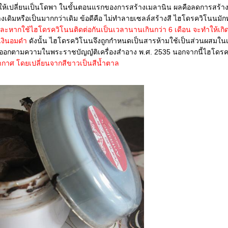
ห้เปลี่ยนเป็นโดพา ในขั้นตอนแรกของการสร้างเมลานิน ผลคือลดการสร้าง
เดิมหรือเป็นมากกว่าเดิม ข้อดีคือ ไม่ทำลายเซลล์สร้างสี ไฮโดรควิโนนมักท
ะหากใช้ไฮโดรควิโนนติดต่อกันเป็นเวลานานเกินกว่า 6 เดือน จะทำให้เกิ
ำเงินอมดำ
ดังนั้น ไฮโดรควิโนนจึงถูกกำหนดเป็นสารห้ามใช้เป็นส่วนผสมในเค
ออกตามความในพระราชบัญญํติเครื่องสำอาง พ.ศ. 2535 นอกจากนี้ไฮโดรค
อากาศ โดยเปลี่ยนจากสีขาวเป็นสีน้ำตาล