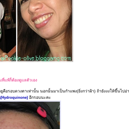
ที่แพ้ก็ต้องดูแลตัวเอง
อยูคือรอบดวงตาเท่านั้น นอกนั้นมาเป็นกำแพง(ยิ่งกว่าฝ้า) ถ้ายังงงให้ขึ้นไปอ่
อีกรอบนะคะ
(Hydroquinone)