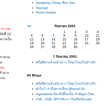
Spopping Cheap ช๊อบ ชอบ
ห้องสมุด
Home theater
<<
กันยายน 2553
ถาวร และ
1
2
3
4
บที่ 12
5
6
7
8
9
10
11
มความใน
12
13
14
15
16
17
18
19
20
21
22
23
24
25
26
27
28
29
30
7 กันยายน 2553
ราส่วน
อน
ครีมที่ทาแล้วหน้าขาว ใส่อะไรลงไปบ้างน๊า
ะสม
งสำอาง
All Blogs
ตาม
ครีมที่ทาแล้วหน้าขาว ใส่อะไรลงไปบ้างน๊า
ทำไม? เราถึงควรเลี่ยง Mineral Oil
Ingredients อินกรีเดี๊ยนนั้น สำคัญฉะไหน
UVA , UVB, SPF,PA+++ กับครีมกันแดด