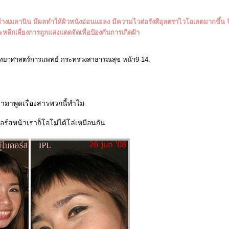
้างเมลานิน มีผลทำให้ผิวหนังอ่อนแอลง มีความไวต่อรังสีอุลตราไวโอเลตมากขึ้น จ
หลีกเลี่ยงการถูกแสงแดดจัดเพื่อป้องกันการเกิดฝ้า
4 กรมวิทยาศาสตร์การแพทย์ กระทรวงสาธารณสุข หน้า9-14.
เรามาพูดเรื่องสารพวกนี้ทำไม
นคอร์สหน้าเราก็โอโม่ได้โล่เหมือนกัน