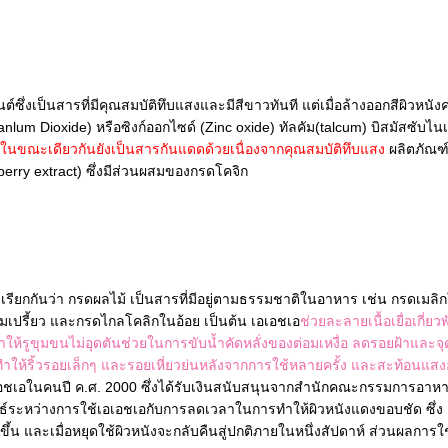
ต์ซึ่งเป็นสารที่มีคุณสมบัติทึบแสงและมีสีขาวทันที แต่เมื่อล้างออกสีผิวหนังค
tanlum Dioxide) หรือซิงก์ออกไซด์ (Zinc oxide) ทัลคัม(talcum) บิสมัสซับไ
ว ในขณะเดียวกันยังเป็นสารกันแดดด้วยเนื่องจากคุณสมบัติทึบแสง
ผลิตภัณฑ์
rry extract) ซึ่งมีส่วนผสมของกรดโคจิก
เรียกกันว่า กรดผลไม้ เป็นสารที่มีอยู่ตามธรรมชาติในอาหาร เช่น กรดเมล
)
มเปรี้ยว และกรดไกลโคลิกในอ้อย เป็นต้น เอเอชเอ
ช่วยละลายเนื้อเยื่อเกี่ยวพ
ให้รูขุมขนไม่อุดตันช่วยในการขับน้ำคัดหลั่งของต่อมเหงื่อ ลดรอยฝ้าและจ
ให้ริ้วรอยเล็กๆ และรอยเหี่ยวย่นหลังจากการใช้หลายครั้ง และสะท้อนแสง
เอชเอในคนปี ค.ศ. 2000 ซึ่งได้รับเงินสนับสนุนจากสำนักคณะกรรมการอา
ธ์ระหว่างการใช้เอเอชเอกับการลดเวลาในการทำให้ผิวหนังแดงขอบชัด ซึ่ง
้น และเมื่อหยุดใช้ผิวหนังจะกลับคืนสู่ปกติภายในหนึ่งสัปดาห์ ส่วนผลการใช