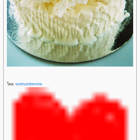
ดย:
somnumberone