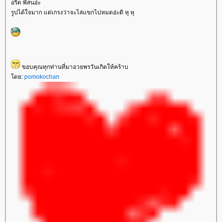
อริ๊ด พี่สนอ่ะ
รูปได้ใจมาก แต่เกรงว่าจะไล่แขกไปหมดอ่ะดิ หุ หุ
ขอบคุณทุกท่านที่มาอวยพรวันเกิดให้คร้าบ
ดย:
pomokochan