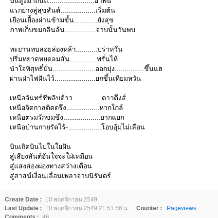
บินสูงมาถิ่นถี้........................อำพัน
รกย่างสู่สุขสันต์..................เริ่มต้น
เยือนเยื้องผ่านข้ามขั้น............ยังสุข
ภาพเก็บขมกลืนล้น................จวบนั้นวันพบ
ทะยานทบลอยล่องหล้า...........ปร่าหวั่น
ปริ่มหยาดหยดลมสั่น..............พรั่นไห้
นำใจพิสุทธิ์มั่น......................ออกมุ่ง...............ขึ้นแฮ
ผ่านฝ่าไฟฝันไว้.....................ยกขึ้นเทียมหวัน
เหนือจันทร์ชีพลิบด้าว...............ดาวดึงส์
เหนือจิตกาลติดตรึง.................หากใกล้
เหนือตรมรักข่มขึง...................ยากแยก
เหนือป่านกายรัดไร้-.................โอบอุ้มไม่เลือน
บินเถิดบินไปในใยฝัน
สู่เสียงสันต์อันใจจะใฝ่เหมือน
สู่แสงส่องผ่องทางสว่างเตือน
สู่สาสน์เงื่อนเลื่อนเพลาจวบนิรันดร์
Create Date :
10 พฤศจิกายน 2549
Last Update :
10 พฤศจิกายน 2549 21:51:56 น.
Counter :
Pageviews.
Comments :
46