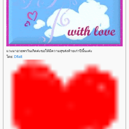
วะมาอวยพรวันเกิดค่ะขอให้มีความสุขส่งท้ายเก่าปีนี้นะค่ะ
ดย:
Dflatt