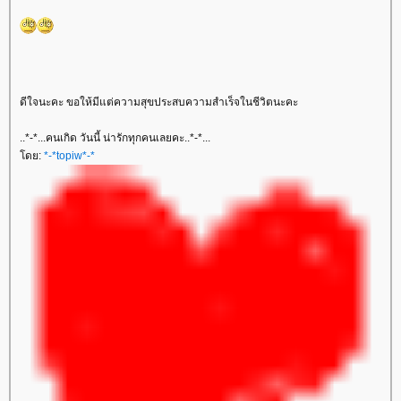
ดีใจนะคะ ขอให้มีแต่ความสุขประสบความสำเร็จในชีวิตนะคะ
..*-*...คนเกิด วันนี้ น่ารักทุกคนเลยคะ..*-*...
ดย:
*-*topiw*-*