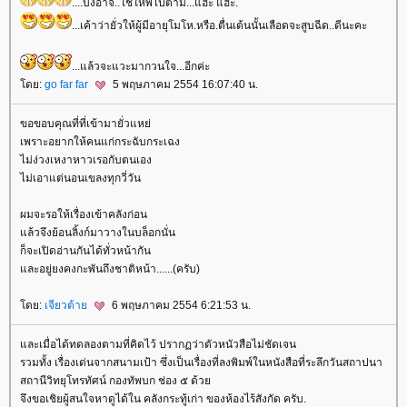
....บังอาจ..ใช้ให้พี่ไปตาม...แฮะ แฮะ.
...เค้าว่ายั่วให้ผู้มีอายุโมโห.หรือ.ตื่นเต้นนั้นเลือดจะสูบฉีด..ดีนะคะ
...แล้วจะแวะมากวนใจ...อีกค่ะ
ดย:
go far far
5 พฤษภาคม 2554 16:07:40 น.
ขอขอบคุณที่ที่เข้ามายั่วแหย่
เพราะอยากให้คนแก่กระฉับกระเฉง
ไม่ง่วงเหงาหาวเรอกับตนเอง
ไม่เอาแต่นอนเขลงทุกวี่วัน
ผมจะรอให้เรื่องเข้าคลังก่อน
ล้วจึงย้อนลิ้งก์มาวางในบล็อกนั่น
ก็จะเปิดอ่านกันได้ทั่วหน้ากัน
ละอยู่ยงคงกะพันถึงชาติหน้า......(ครับ)
ดย:
เจียวต้า
6 พฤษภาคม 2554 6:21:53 น.
ละเมื่อได้ทดลองตามที่คิดไว้ ปรากฏว่าตัวหนัวสือไม่ชัดเจน
รวมทั้ง เรื่องเด่นจากสนามเป้า ซึ่งเป็นเรื่องที่ลงพิมพ์ในหนังสือที่ระลึกวันสถาปนา
สถานีวิทยุโทรทัศน์ กองทัพบก ช่อง ๕ ด้ว
จึงขอเชิยผู้สนใจหาดูได้ใน คลังกระทู้เก่า ของห้องไร้สังกัด ครับ.