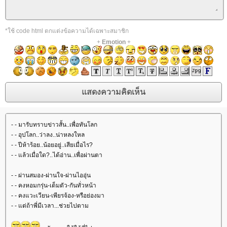
*ใช้ code html ตกแต่งข้อความได้เฉพาะสมาชิก
+
Emotion
+
- - มารับทราบข่าวสั้น..เพื่อทันโลก
- - อุปโลก..ว่าลง..น่าหลงใหล
- - ปีห้าร้อย..น้อยอยู่..เสียเมื่อไร?
- - แล้วเมื่อใด?..ได้อ่าน..เพื่อผ่านตา
- - ผ่านสมอง-ผ่านใจ-ผ่านไออุ่น
- - คงหอมกรุ่น-เต็มตัว-กันทั่วหน้า
- - คงแวะเวียน-เพียรจ้อง-หรือย่องมา
- - แต่ถ้าพี่มีเวลา...ช่วยไปตาม