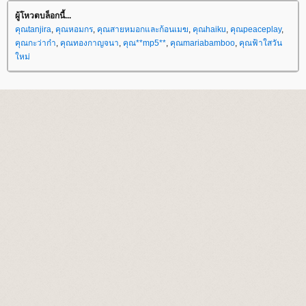
ผู้โหวตบล็อกนี้...
คุณtanjira
,
คุณหอมกร
,
คุณสายหมอกและก้อนเมฆ
,
คุณhaiku
,
คุณpeaceplay
,
คุณกะว่าก๋า
,
คุณทองกาญจนา
,
คุณ**mp5**
,
คุณmariabamboo
,
คุณฟ้าใสวัน
หม่