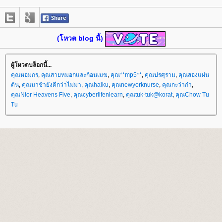
(โหวต blog นี้)
ผู้โหวตบล็อกนี้...
คุณหอมกร
,
คุณสายหมอกและก้อนเมฆ
,
คุณ**mp5**
,
คุณปรศุราม
,
คุณสองแผ่น
ดิน
,
คุณมาช้ายังดีกว่าไม่มา
,
คุณhaiku
,
คุณnewyorknurse
,
คุณกะว่าก๋า
,
คุณNior Heavens Five
,
คุณcyberlifenlearn
,
คุณtuk-tuk@korat
,
คุณChow Tu
Tu