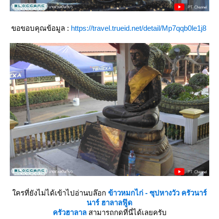
ขอขอบคุณข้อมูล :
https://travel.trueid.net/detail/Mp7qqb0le1j8
ครที่ยังไม่ได้เข้าไปอ่านบล๊อก
ข้าวหมกไก่ - ซุปหางวัว ครัวนาร์
นาร์ ฮาลาลฟู๊ด
ครัวฮาลาล
สามารถกดที่นี่ได้เลยครับ