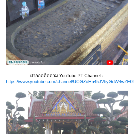
ฝากกดติดตาม YouTube PT Channel :
https://www.youtube.com/channel/UCGZdHn45JVfiyGdW4wZE0