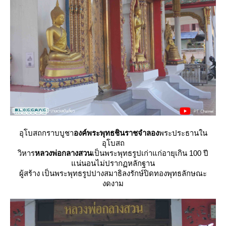
อุโบสถกราบบูชา
องค์พระพุทธชินราชจำลอง
พระประธานใน
อุโบสถ
วิหาร
หลวงพ่อกลางสวน
เป็นพระพุทธรูปเก่าแก่อายุเกิน 100 ปี
น่นอนไม่ปรากฏหลักฐาน
ผู้สร้าง เป็นพระพุทธรูปปางสมาธิลงรักษ์ปิดทองพุทธลักษณะ
งดงาม